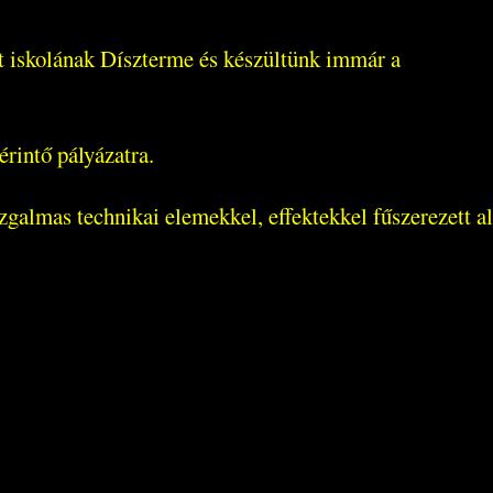
t iskolának Díszterme és készültünk immár a
érintő pályázatra.
galmas technikai elemekkel, effektekkel fűszerezett alk