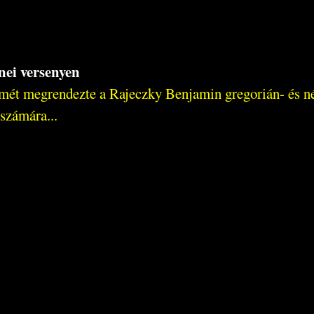
ei versenyen
ét megrendezte a Rajeczky Benjamin gregorián- és nép
számára...