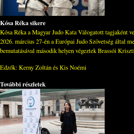
Kósa Réka sikere
Kósa Réka a Magyar Judo Kata Válogatott tagjaként vet
2026. március 27-én a Európai Judo Szövetség által 
bemutatásával második helyen végeztek Brassói Kriszt
Edzők: Kerny Zoltán és Kis Noémi
További részletek