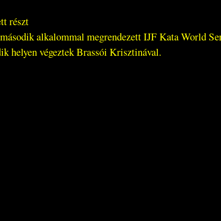
t részt
l második alkalommal megrendezett IJF Kata World Se
k helyen végeztek Brassói Krisztinával.