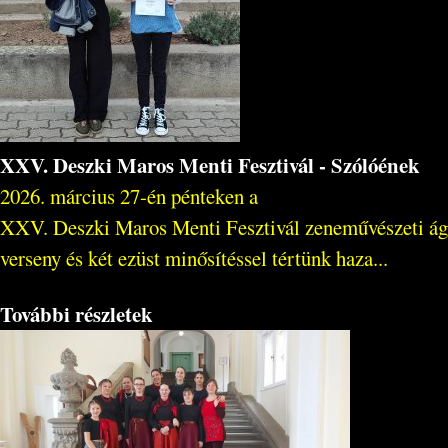
XXV. Deszki Maros Menti Fesztivál - Szólóének
2026. március 27-én pénteken a
XXV. Deszki Maros Menti Fesztivál zeneművészeti ágaza
verseny és két ezüst minősítéssel tértünk haza...
További részletek