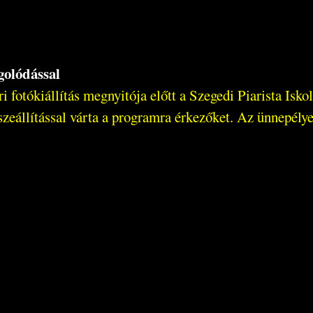
golódással
fotókiállítás megnyitója előtt a Szegedi Piarista Isko
zeállítással várta a programra érkezőket. Az ünnepélye