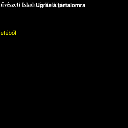
észeti Iskola és Kollégium
Ugrás a tartalomra
letéből