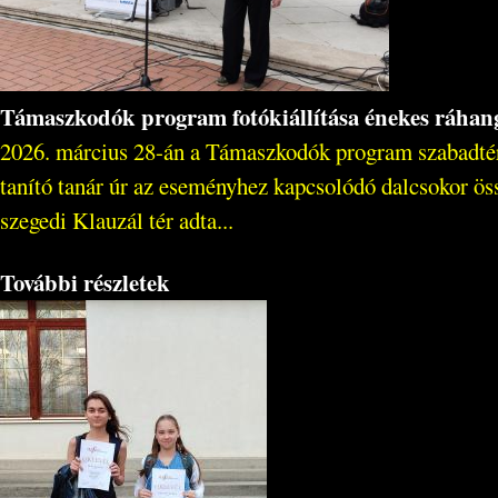
Támaszkodók program fotókiállítása énekes ráhan
2026. március 28-án a Támaszkodók program szabadtéri 
tanító tanár úr az eseményhez kapcsolódó dalcsokor öss
szegedi Klauzál tér adta...
További részletek