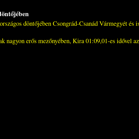
döntőjében
országos döntőjében Csongrád-Csanád Vármegyét és isk
k nagyon erős mezőnyében, Kira 01:09,01-es idővel az 