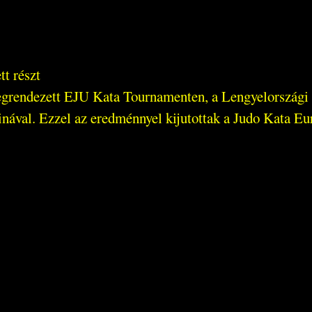
t részt
megrendezett EJU Kata Tournamenten, a Lengyelország
inával. Ezzel az eredménnyel kijutottak a Judo Kata E