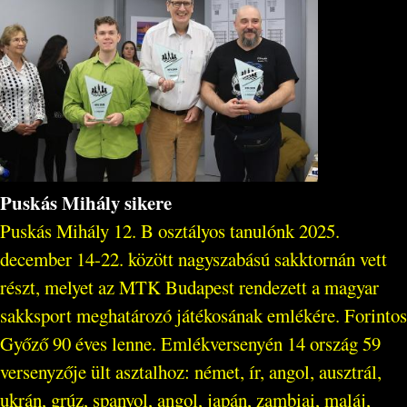
Puskás Mihály sikere
Puskás Mihály 12. B osztályos tanulónk 2025.
december 14-22. között nagyszabású sakktornán vett
részt, melyet az MTK Budapest rendezett a magyar
sakksport meghatározó játékosának emlékére. Forintos
Győző 90 éves lenne. Emlékversenyén 14 ország 59
versenyzője ült asztalhoz: német, ír, angol, ausztrál,
ukrán, grúz, spanyol, angol, japán, zambiai, maláj,