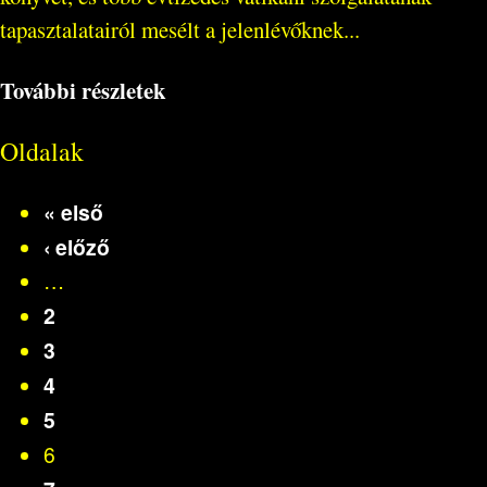
tapasztalatairól mesélt a jelenlévőknek...
További részletek
Oldalak
« első
‹ előző
…
2
3
4
5
6