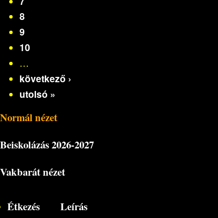
7
8
9
10
…
következő ›
utolsó »
Normál nézet
Beiskolázás
2026-2027
Vakbarát nézet
Étkezés
Leírás