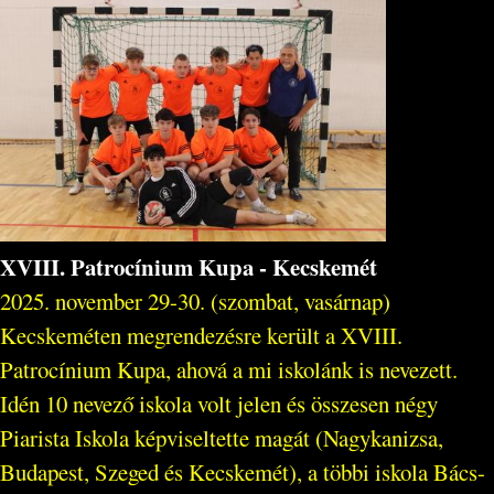
XVIII. Patrocínium Kupa - Kecskemét
2025. november 29-30. (szombat, vasárnap)
Kecskeméten megrendezésre került a XVIII.
Patrocínium Kupa, ahová a mi iskolánk is nevezett.
Idén 10 nevező iskola volt jelen és összesen négy
Piarista Iskola képviseltette magát (Nagykanizsa,
Budapest, Szeged és Kecskemét), a többi iskola Bács-