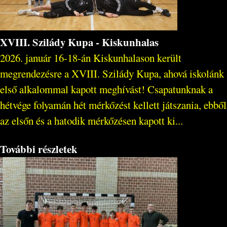
XVIII. Szilády Kupa - Kiskunhalas
2026. január 16-18-án Kiskunhalason került
megrendezésre a XVIII. Szilády Kupa, ahová iskolánk
első alkalommal kapott meghívást! Csapatunknak a
hétvége folyamán hét mérkőzést kellett játszania, ebből
az elsőn és a hatodik mérkőzésen kapott ki...
További részletek