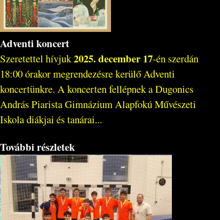
Adventi koncert
2025. december 17
Szeretettel hívjuk
-én szerdán
18:00 órakor megrendezésre kerülő Adventi
koncertünkre. A koncerten fellépnek a Dugonics
András Piarista Gimnázium Alapfokú Művészeti
Iskola diákjai és tanárai...
További részletek