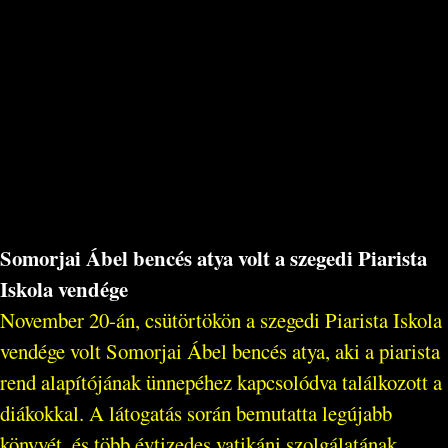
Somorjai Ábel bencés atya volt a szegedi Piarista
Iskola vendége
November 20-án, csütörtökön a szegedi Piarista Iskola
vendége volt Somorjai Ábel bencés atya, aki a piarista
rend alapítójának ünnepéhez kapcsolódva találkozott a
diákokkal. A látogatás során bemutatta legújabb
könyvét, és több évtizedes vatikáni szolgálatának