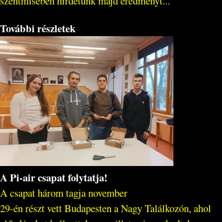
szentmisében hirdetünk majd eredményt...
További részletek
A Pi-air csapat folytatja!
A csapat három tagja november
29-én részt vett Budapesten a Nagy Találkozón, ahol