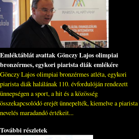
Emléktáblát avattak Gönczy Lajos olimpiai
bronzérmes, egykori piarista diák emlékére
Gönczy Lajos olimpiai bronzérmes atléta, egykori
piarista diák halálának 110. évfordulóján rendezett
ünnepségen a sport, a hit és a közösség
összekapcsolódó erejét ünnepelték, kiemelve a piarista
nevelés maradandó értékeit...
További részletek