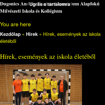
Dugonics András Piarista Gimnázium Alapfokú
Ugrás a tartalomra
Művészeti Iskola és Kollégium
You are here
Kezdőlap
»
Hirek
»
Hírek, események az iskola
életéből
Hírek, események az iskola életéből