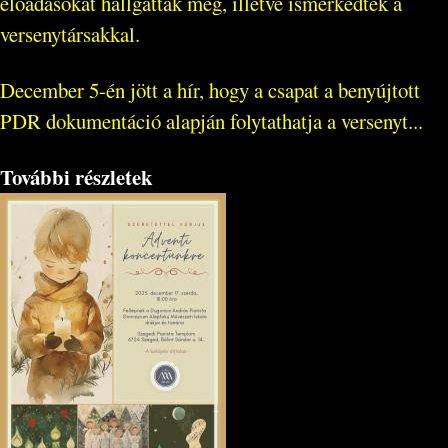
előadásokat hallgattak meg, illetve ismerkedtek a
versenytársakkal.
December 5-én jött a hír, hogy a csapat a benyújtott
PDR dokumentáció alapján folytathatja a versenyt...
További részletek