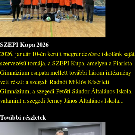
SZEPI Kupa 2026
2026. január 10-én került megrendezésre iskolánk saját
szervezésű tornája, a SZEPI Kupa, amelyen a Piarista
Gimnázium csapata mellett további három intézmény
vett részt: a szegedi Radnói Miklós Kísérleti
Gimnázium, a szegedi Petőfi Sándor Általános Iskola,
valamint a szegedi Jerney János Általános Iskola...
További részletek