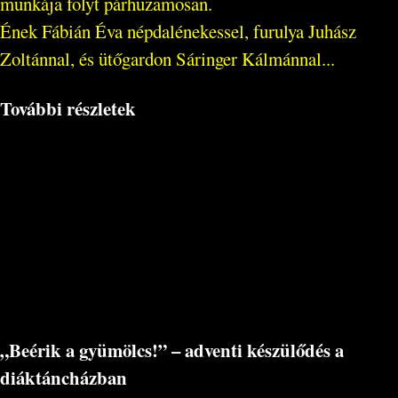
munkája folyt párhuzamosan.
Ének Fábián Éva népdalénekessel, furulya Juhász
Zoltánnal, és ütőgardon Sáringer Kálmánnal...
További részletek
„Beérik a gyümölcs!” – adventi készülődés a
diáktáncházban