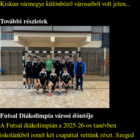
Kiskun vármegye különböző városaiból volt jelen...
További részletek
Futsal Diákolimpia városi döntője
A Futsal diákolimpián a 2025-26-os tanévben
iskolánkból ismét két csapattal vettünk részt. Szeged