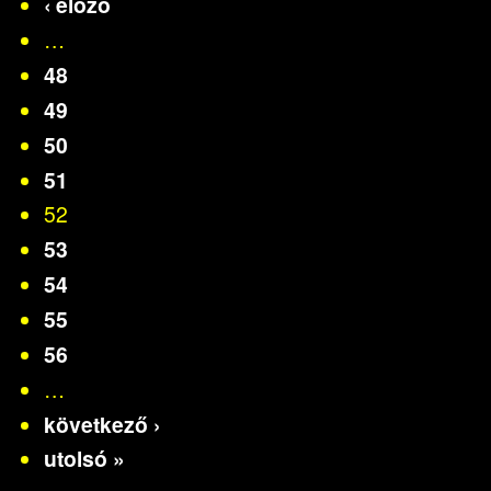
‹ előző
…
48
49
50
51
52
53
54
55
56
…
következő ›
utolsó »