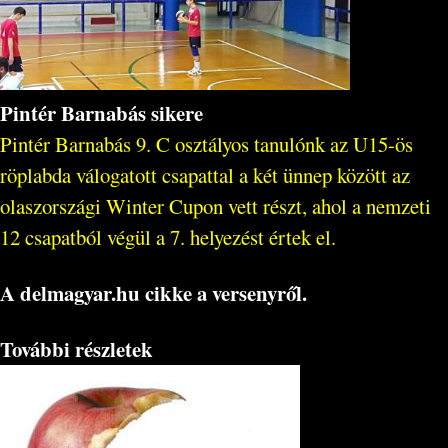
Pintér Barnabás sikere
Pintér Barnabás 9. C osztályos tanulónk az U15-ös
röplabda válogatott csapattal a két ünnep között az
olaszországi Winter Cupon vett részt, ahol a nemzeti
12 csapatból végül a 7. helyezést értek el.
A delmagyar.hu cikke a versenyről.
További részletek