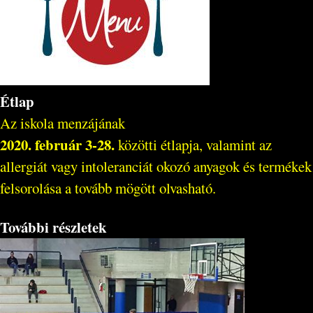
Étlap
Az iskola menzájának
2020. február 3-28.
közötti étlapja, valamint az
allergiát vagy intoleranciát okozó anyagok és termékek
felsorolása a tovább mögött olvasható.
További részletek