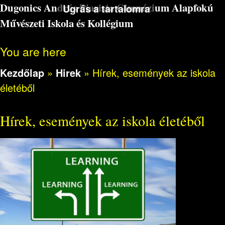
Dugonics András Piarista Gimnázium Alapfokú
Ugrás a tartalomra
Művészeti Iskola és Kollégium
You are here
Kezdőlap
»
Hirek
»
Hírek, események az iskola
életéből
Hírek, események az iskola életéből