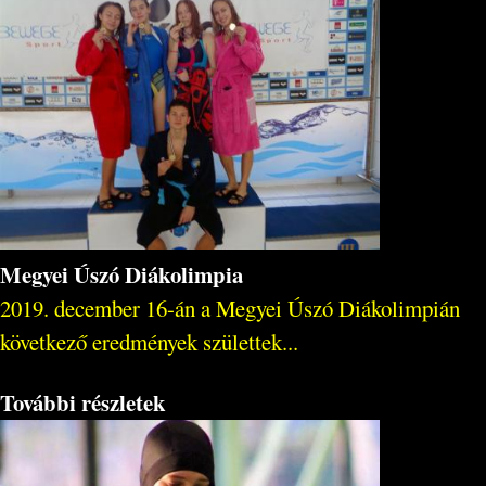
Megyei Úszó Diákolimpia
2019. december 16-án a Megyei Úszó Diákolimpián
következő eredmények születtek...
További részletek