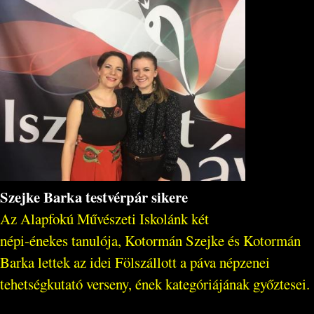
Szejke Barka testvérpár sikere
Az Alapfokú Művészeti Iskolánk két
népi-énekes tanulója, Kotormán Szejke és Kotormán
Barka lettek az idei Fölszállott a páva népzenei
tehetségkutató verseny, ének kategóriájának győztesei.