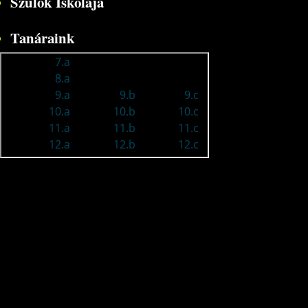
Szülők Iskolája
Tanáraink