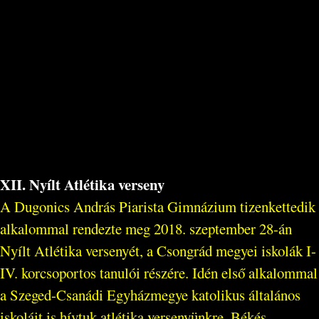
XII. Nyílt Atlétika verseny
A Dugonics András Piarista Gimnázium tizenkettedik
alkalommal rendezte meg 2018. szeptember 28-án
Nyílt Atlétika versenyét, a Csongrád megyei iskolák I-
IV. korcsoportos tanulói részére. Idén első alkalommal
a Szeged-Csanádi Egyházmegye katolikus általános
iskoláit is hívtuk atlétika versenyünkre. Békés