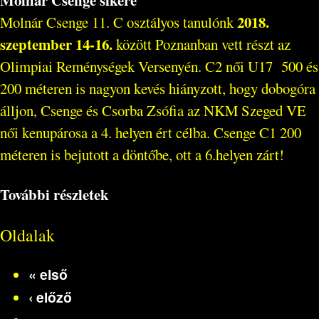
Molnár Csenge sikere
2018.
Molnár Csenge 11. C osztályos tanulónk
szeptember 14-16.
között Poznanban vett részt az
Olimpiai Reménységek Versenyén. C2 női U17 500 és
200 méteren is nagyon kevés hiányzott, hogy dobogóra
álljon, Csenge és Csorba Zsófia az NKM Szeged VE
női kenupárosa a 4. helyen ért célba. Csenge C1 200
méteren is bejutott a döntőbe, ott a 6.helyen zárt!
További részletek
Oldalak
« első
‹ előző