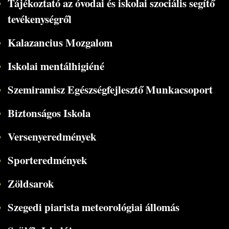
Tájékoztató az óvodai és iskolai szociális segítő
tevékenységről
Kalazancius Mozgalom
Iskolai mentálhigiéné
Szemiramisz Egészségfejlesztő Munkacsoport
Biztonságos Iskola
Versenyeredmények
Sporteredmények
Zöldsarok
Szegedi piarista meteorológiai állomás