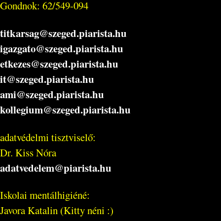
Gondnok: 62/549-094
titkarsag@szeged.piarista.hu
igazgato@szeged.piarista.hu
etkezes@szeged.piarista.hu
it@szeged.piarista.hu
ami@szeged.piarista.hu
kollegium@szeged.piarista.hu
adatvédelmi tisztviselő:
Dr. Kiss Nóra
adatvedelem@piarista.hu
Iskolai mentálhigiéné:
Javora Katalin (Kitty néni :)