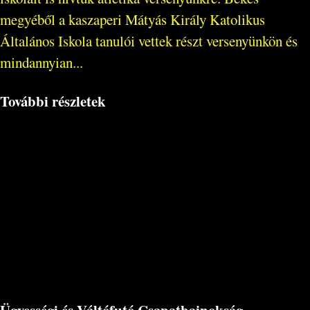
megyéből a kaszaperi Mátyás Király Katolikus
Általános Iskola tanulói vettek részt versenyünkön és
mindannyian...
További részletek
Ügyességi és Váltófutó Csapatbajnokság