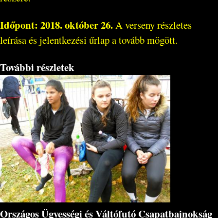
Időpont: 2018. október 26.
A verseny részletes
leírása és jelentkezési űrlap a tovább mögött.
További részletek
Országos Ügyességi és Váltófutó Csapatbajnokság