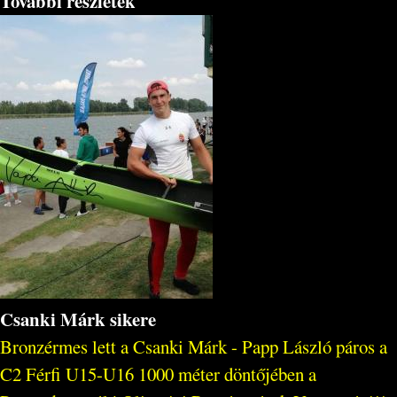
További részletek
Csanki Márk sikere
Bronzérmes lett a Csanki Márk - Papp László páros a
C2 Férfi U15-U16 1000 méter döntőjében a