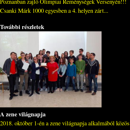
Poznanban zajló Olimpiai Reménységek Versenyén!!!
Csanki Márk 1000 egyesben a 4. helyen zárt...
További részletek
A zene világnapja
2018. október 1-én a zene világnapja alkalmából közös