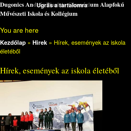
Dugonics András Piarista Gimnázium Alapfokú
Ugrás a tartalomra
Művészeti Iskola és Kollégium
You are here
Kezdőlap
»
Hirek
»
Hírek, események az iskola
életéből
Hírek, események az iskola életéből