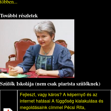
többen...
További részletek
Szülők Iskolája (nem csak piarista szülőknek)
Fejleszt, vagy káros? A képernyő és az
internet hatásai A függőség kialakulása és
megoldásaink címmel Pécsi Rita,