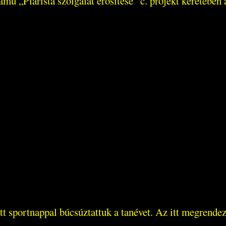
 „Piarista szolgálat erősítése” c. projekt keretében 
 sportnappal búcsúztattuk a tanévet. Az itt megrendez