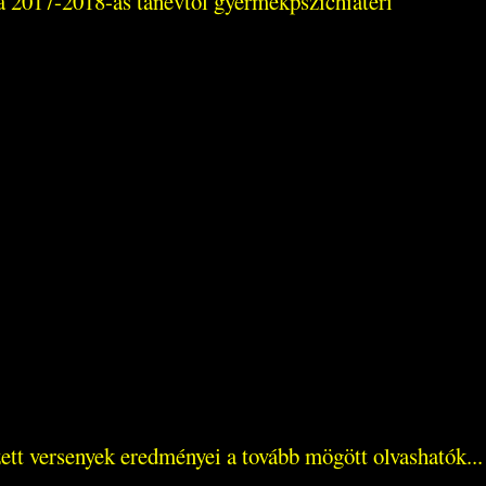
a 2017-2018-as tanévtől gyermekpszichiáteri
ett versenyek eredményei a tovább mögött olvashatók...