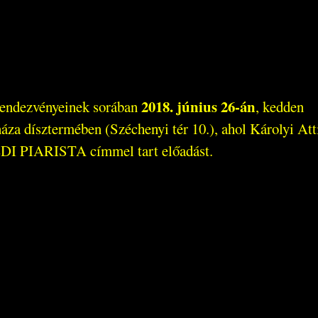
2018. június 26-án
endezvényeinek sorában
, kedden
sháza dísztermében (Széchenyi tér 10.), ahol Károlyi A
 PIARISTA címmel tart előadást.