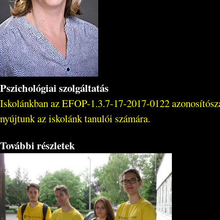
Pszichológiai szolgáltatás
Iskolánkban az EFOP-1.3.7-17-2017-0122 azonosítószámú
nyújtunk az iskolánk tanulói számára.
További részletek