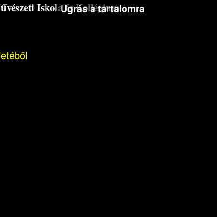
észeti Iskola és Kollégium
Ugrás a tartalomra
letéből