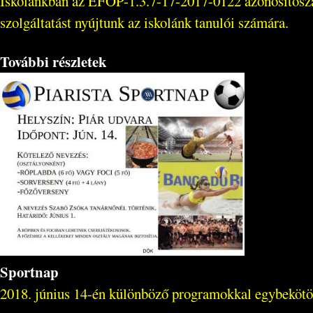
Iskolánkban az EFOP-1.3.7-17-2017-0122 azonosítószámú
szolgáltatást nyújtunk az iskolánk tanulói számára.
További részletek
Sportnap
2018. június 14-én különböző programokkal egybekötött