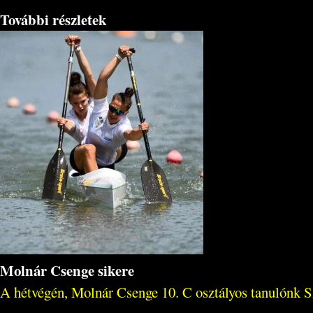
További részletek
Molnár Csenge sikere
A hétvégén, Molnár Csenge 10. C osztályos tanulónk Szo