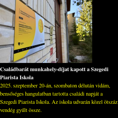
Családbarát munkahely-díjat kapott a Szegedi
Piarista Iskola
2025. szeptember 20-án, szombaton délután vidám,
bensőséges hangulatban tartotta családi napját a
Szegedi Piarista Iskola. Az iskola udvarán közel ötszáz
vendég gyűlt össze.