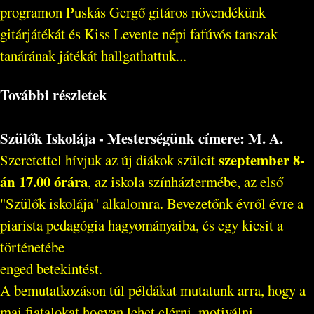
programon Puskás Gergő gitáros növendékünk
gitárjátékát és Kiss Levente népi fafúvós tanszak
tanárának játékát hallgathattuk...
További részletek
Szülők Iskolája - Mesterségünk címere: M. A.
szeptember 8-
Szeretettel hívjuk az új diákok szüleit
án 17.00 órára
, az iskola színháztermébe, az első
"Szülők iskolája" alkalomra. Bevezetőnk évről évre a
piarista pedagógia hagyományaiba, és egy kicsit a
történetébe
enged betekintést.
A bemutatkozáson túl példákat mutatunk arra, hogy a
mai fiatalokat hogyan lehet elérni, motiválni...