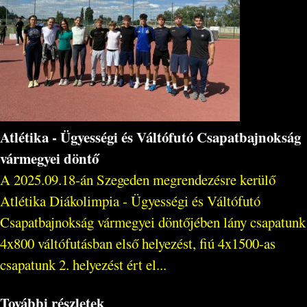
Atlétika - Ügyességi és Váltófutó Csapatbajnokság
vármegyei döntő
A 2025.09.18-án Szegeden megrendezésre kerülő
Atlétika Diákolimpia - Ügyességi és Váltófutó
Csapatbajnokság vármegyei döntőjében lány csapatunk
4x800 váltófutásban első helyezést, fiú 4x1500-as
csapatunk 2. helyezést ért el...
További részletek