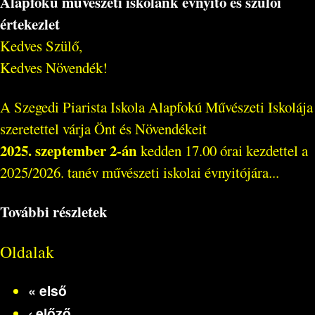
Alapfokú művészeti iskolánk évnyitó és szülői
értekezlet
Kedves Szülő,
Kedves Növendék!
A Szegedi Piarista Iskola Alapfokú Művészeti Iskolája
szeretettel várja Önt és Növendékeit
2025. szeptember 2-án
kedden 17.00 órai kezdettel a
2025/2026. tanév művészeti iskolai évnyitójára...
További részletek
Oldalak
« első
‹ előző