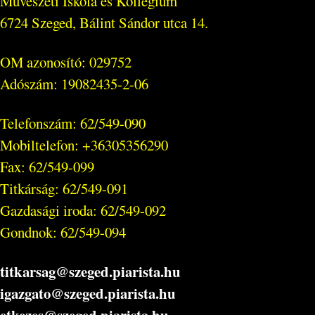
Művészeti Iskola és Kollégium
6724 Szeged, Bálint Sándor utca 14.
OM azonosító: 029752
Adószám: 19082435-2-06
Telefonszám: 62/549-090
Mobiltelefon: +36305356290
Fax: 62/549-099
Titkárság: 62/549-091
Gazdasági iroda: 62/549-092
Gondnok: 62/549-094
titkarsag@szeged.piarista.hu
igazgato@szeged.piarista.hu
etkezes@szeged.piarista.hu