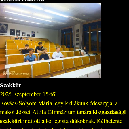
Szakkör
2025. szeptember 15-től
Kovács-Sólyom Mária, egyik diákunk édesanyja, a
közgazdasági
makói József Attila Gimnázium tanára
szakkör
t indított a kollégista diákoknak. Kéthetente