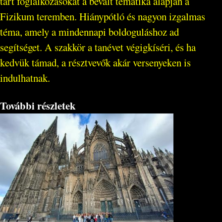
tart foglalkozásokat a bevált tematika alapján a
Fizikum teremben. Hiánypótló és nagyon izgalmas
téma, amely a mindennapi boldoguláshoz ad
segítséget. A szakkör a tanévet végigkíséri, és ha
kedvük támad, a résztvevők akár versenyeken is
indulhatnak.
További részletek