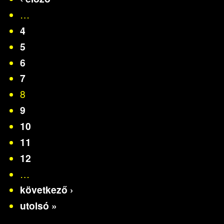
…
4
5
6
7
8
9
10
11
12
…
következő ›
utolsó »