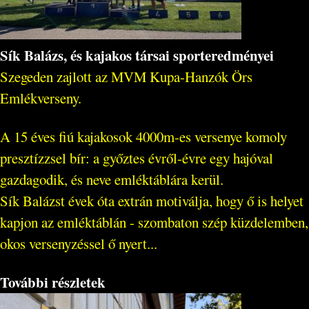
Sík Balázs, és kajakos társai sporteredményei
Szegeden zajlott az MVM Kupa-Hanzók Örs
Emlékverseny.
A 15 éves fiú kajakosok 4000m-es versenye komoly
presztízzsel bír: a győztes évről-évre egy hajóval
gazdagodik, és neve emléktáblára kerül.
Sík Balázst évek óta extrán motiválja, hogy ő is helyet
kapjon az emléktáblán - szombaton szép küzdelemben,
okos versenyzéssel ő nyert...
További részletek