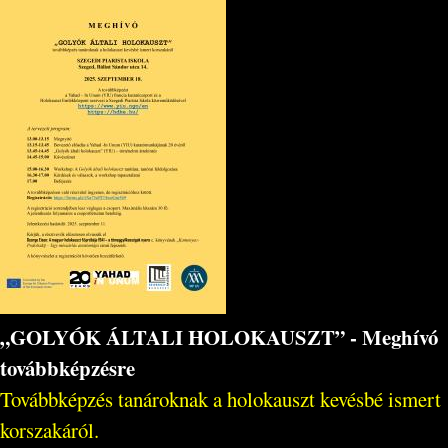
„GOLYÓK ÁLTALI HOLOKAUSZT” - Meghívó
továbbképzésre
Továbbképzés tanároknak a holokauszt kevésbé ismert
korszakáról.