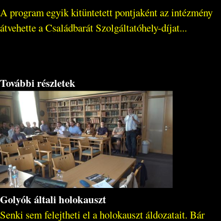
A program egyik kitüntetett pontjaként az intézmény
átvehette a Családbarát Szolgáltatóhely-díjat...
További részletek
Golyók általi holokauszt
Senki sem felejtheti el a holokauszt áldozatait. Bár