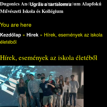
Dugonics András Piarista Gimnázium Alapfokú
Ugrás a tartalomra
Művészeti Iskola és Kollégium
You are here
Kezdőlap
»
Hirek
»
Hírek, események az iskola
életéből
Hírek, események az iskola életéből