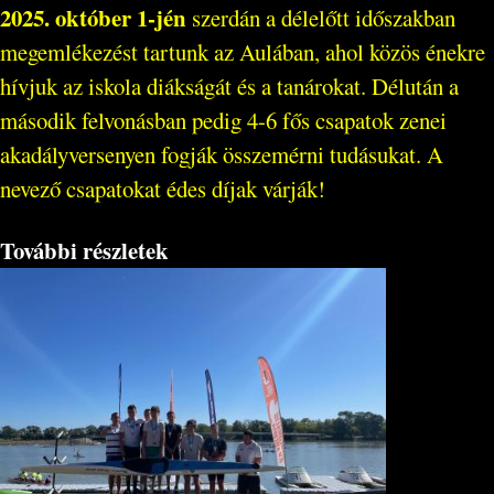
2025. október 1-jén
szerdán a délelőtt időszakban
megemlékezést tartunk az Aulában, ahol közös énekre
hívjuk az iskola diákságát és a tanárokat. Délután a
második felvonásban pedig 4-6 fős csapatok zenei
akadályversenyen fogják összemérni tudásukat. A
nevező csapatokat édes díjak várják!
További részletek