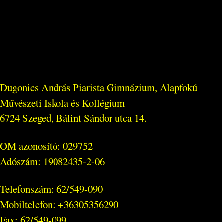
Dugonics András Piarista Gimnázium, Alapfokú
Művészeti Iskola és Kollégium
6724 Szeged, Bálint Sándor utca 14.
OM azonosító: 029752
Adószám: 19082435-2-06
Telefonszám: 62/549-090
Mobiltelefon: +36305356290
Fax: 62/549-099