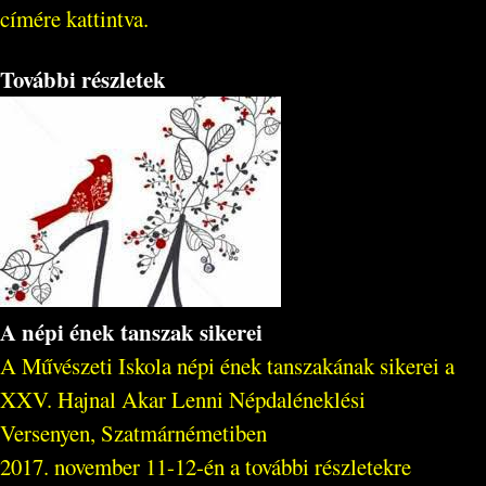
címére kattintva.
További részletek
A népi ének tanszak sikerei
A Művészeti Iskola népi ének tanszakának sikerei a
XXV. Hajnal Akar Lenni Népdaléneklési
Versenyen, Szatmárnémetiben
2017. november 11-12-én a további részletekre