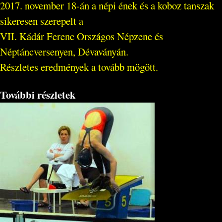
2017. november 18-án a népi ének és a koboz tanszak
sikeresen szerepelt a
VII. Kádár Ferenc Országos Népzene és
Néptáncversenyen, Dévaványán.
Részletes eredmények a tovább mögött.
További részletek