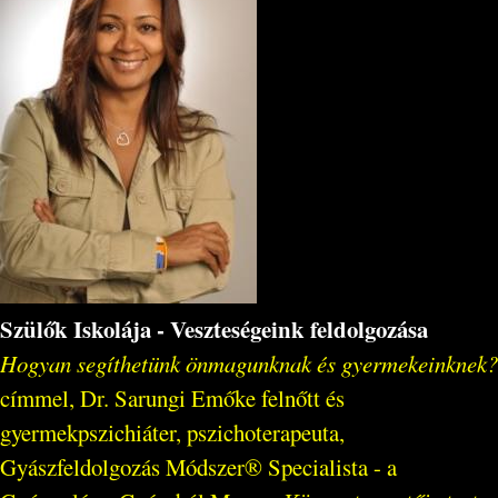
Szülők Iskolája - Veszteségeink feldolgozása
Hogyan segíthetünk önmagunknak és gyermekeinknek?
címmel, Dr. Sarungi Emőke felnőtt és
gyermekpszichiáter, pszichoterapeuta,
Gyászfeldolgozás Módszer® Specialista - a