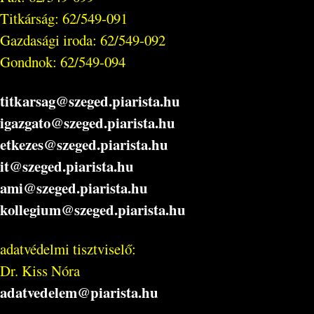
Titkárság: 62/549-091
Gazdasági iroda: 62/549-092
Gondnok: 62/549-094
titkarsag@szeged.piarista.hu
igazgato@szeged.piarista.hu
etkezes@szeged.piarista.hu
it@szeged.piarista.hu
ami@szeged.piarista.hu
kollegium@szeged.piarista.hu
adatvédelmi tisztviselő:
Dr. Kiss Nóra
adatvedelem@piarista.hu