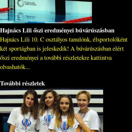
Hajnács Lili őszi eredményei búvárúszásban
Hajnács Lili 10. C osztályos tanulónk, élsportolóként
két sportágban is jeleskedik! A búvárúszásban elért
őszi eredményei a további részletekre kattintva
olvashatók...
További részletek