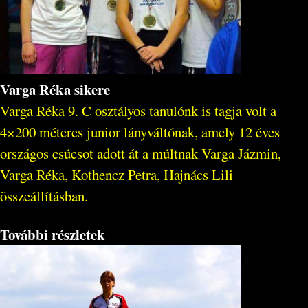
Varga Réka sikere
Varga Réka 9. C osztályos tanulónk is tagja volt a
4×200 méteres junior lányváltónak, amely 12 éves
országos csúcsot adott át a múltnak Varga Jázmin,
Varga Réka, Kothencz Petra, Hajnács Lili
összeállításban.
További részletek