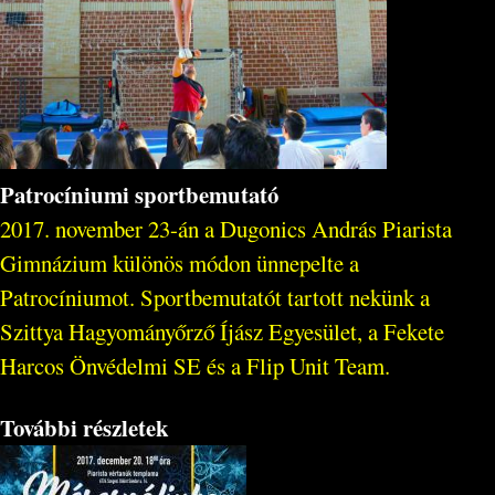
Patrocíniumi sportbemutató
2017. november 23-án a Dugonics András Piarista
Gimnázium különös módon ünnepelte a
Patrocíniumot. Sportbemutatót tartott nekünk a
Szittya Hagyományőrző Íjász Egyesület, a Fekete
Harcos Önvédelmi SE és a Flip Unit Team.
További részletek