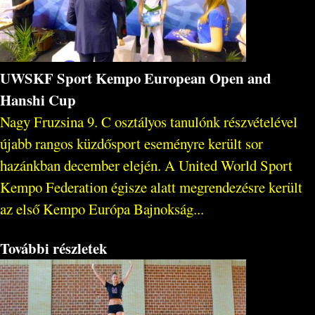
UWSKF Sport Kempo European Open and
Hanshi Cup
Nagy Fruzsina 9. C osztályos tanulónk részvételével
újabb rangos küzdősport eseményre került sor
hazánkban december elején. A United World Sport
Kempo Federation égisze alatt megrendezésre került
az első Kempo Európa Bajnokság...
További részletek