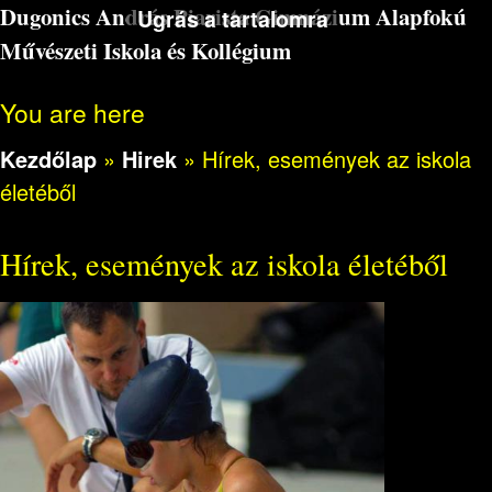
Dugonics András Piarista Gimnázium Alapfokú
Ugrás a tartalomra
Művészeti Iskola és Kollégium
You are here
Kezdőlap
»
Hirek
»
Hírek, események az iskola
életéből
Hírek, események az iskola életéből