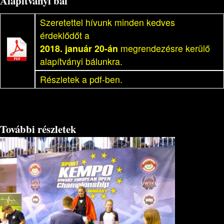
Alapítványi bál
Szeretettel hívunk minden kedves
érdeklődőt a
2018. január 20-án
megrendezésre kerülő
alapítványi bálunkra.
Részletek a pdf-ben.
További részletek