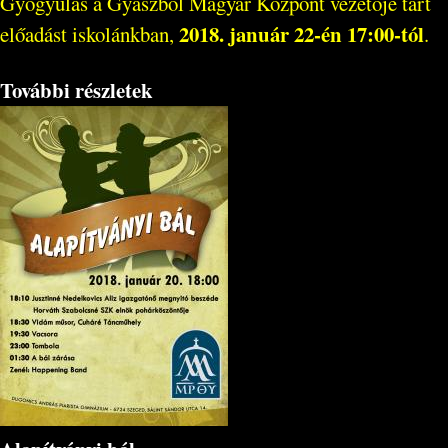
Gyógyulás a Gyászból Magyar Központ vezetője tart
2018. január 22-én 17:00-tól
előadást iskolánkban,
.
További részletek