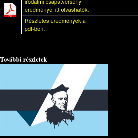
irodalmi csapatverseny
eredményei itt olvashatók.
Részletes eredmények a
pdf-ben.
További részletek