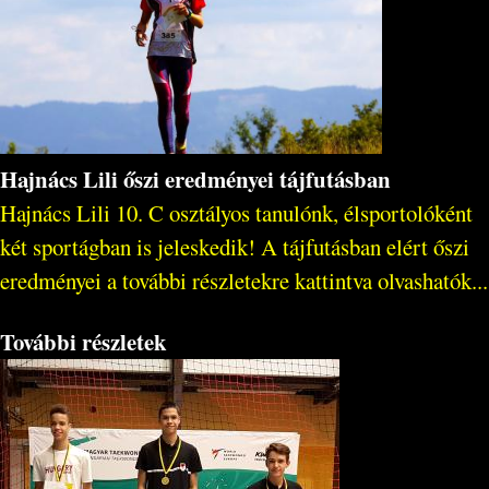
Hajnács Lili őszi eredményei tájfutásban
Hajnács Lili 10. C osztályos tanulónk, élsportolóként
két sportágban is jeleskedik! A tájfutásban elért őszi
eredményei a további részletekre kattintva olvashatók...
További részletek