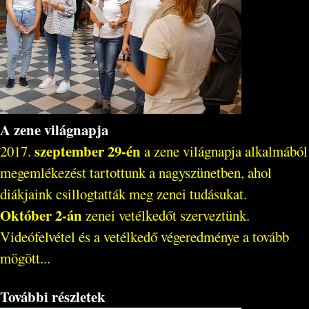
A zene világnapja
szeptember 29-én
2017.
a zene világnapja alkalmából
megemlékezést tartottunk a nagyszünetben, ahol
diákjaink csillogtatták meg zenei tudásukat.
Október 2-án
zenei vetélkedőt szerveztünk.
Videófelvétel és a vetélkedő végeredménye a tovább
mögött...
További részletek