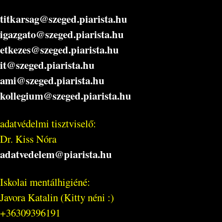
titkarsag@szeged.piarista.hu
igazgato@szeged.piarista.hu
etkezes@szeged.piarista.hu
it@szeged.piarista.hu
ami@szeged.piarista.hu
kollegium@szeged.piarista.hu
adatvédelmi tisztviselő:
Dr. Kiss Nóra
adatvedelem@piarista.hu
Iskolai mentálhigiéné:
Javora Katalin (Kitty néni :)
+36309396191