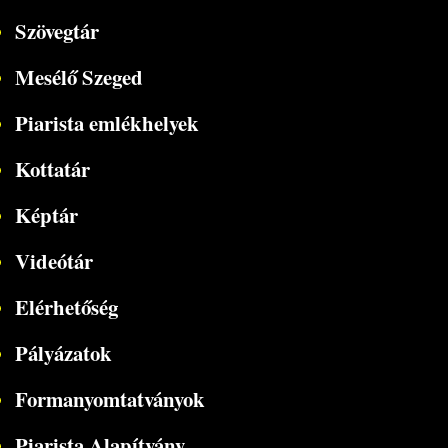
Szövegtár
Mesélő Szeged
Piarista emlékhelyek
Kottatár
Képtár
Videótár
Elérhetőség
Pályázatok
Formanyomtatványok
Piarista Alapítvány