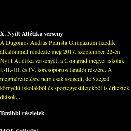
X. Nyílt Atlétika verseny
A Dugonics András Piarista Gimnázium tizedik
alkalommal rendezte meg 2017. szeptember 22-én
Nyílt Atlétika versenyét, a Csongrád megyei iskolák
I.-II.-III. és IV. korcsoportos tanulói részére. A
megmérettetésre nem csak szegedi, de Szeged
környéki iskolákból és sportegyesületekből is érkeztek
diákok...
További részletek