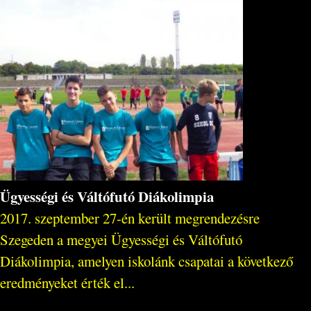
Ügyességi és Váltófutó Diákolimpia
2017. szeptember 27-én került megrendezésre
Szegeden a megyei Ügyességi és Váltófutó
Diákolimpia, amelyen iskolánk csapatai a következő
eredményeket érték el...