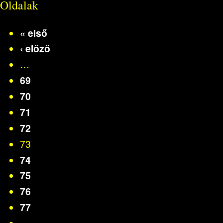
Oldalak
« első
‹ előző
…
69
70
71
72
73
74
75
76
77
…