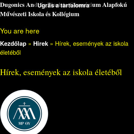
Dugonics András Piarista Gimnázium Alapfokú
Ugrás a tartalomra
Művészeti Iskola és Kollégium
You are here
Kezdőlap
»
Hirek
»
Hírek, események az iskola
életéből
Hírek, események az iskola életéből