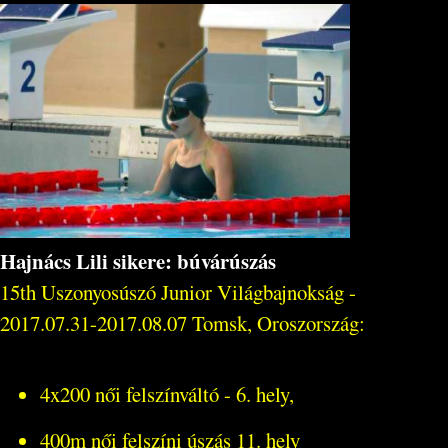
Hajnács Lili sikere: búvárúszás
15th Uszonyosúszó Junior Világbajnokság -
2017.07.31-2017.08.07 Tomsk, Oroszország:
4x200 női felszínváltó - 6. hely,
400m női felszíni úszás 11. hely