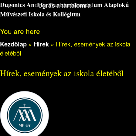
Dugonics András Piarista Gimnázium Alapfokú
Ugrás a tartalomra
Művészeti Iskola és Kollégium
You are here
Kezdőlap
»
Hirek
»
Hírek, események az iskola
életéből
Hírek, események az iskola életéből