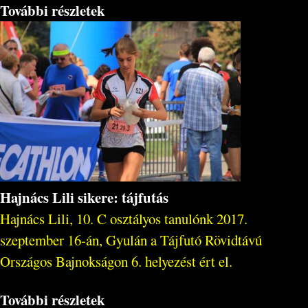
További részletek
Hajnács Lili sikere: tájfutás
Hajnács Lili, 10. C osztályos tanulónk 2017.
szeptember 16-án, Gyulán a Tájfutó Rövidtávú
Országos Bajnokságon 6. helyezést ért el.
További részletek