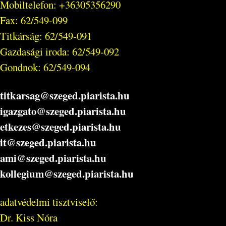
Mobiltelefon: +36305356290
Fax: 62/549-099
Titkárság: 62/549-091
Gazdasági iroda: 62/549-092
Gondnok: 62/549-094
titkarsag@szeged.piarista.hu
igazgato@szeged.piarista.hu
etkezes@szeged.piarista.hu
it@szeged.piarista.hu
ami@szeged.piarista.hu
kollegium@szeged.piarista.hu
adatvédelmi tisztviselő:
Dr. Kiss Nóra