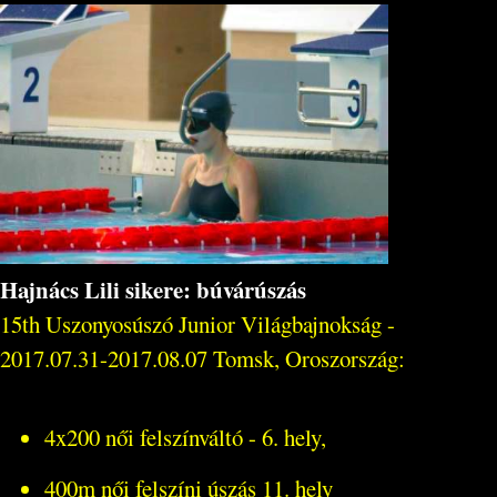
Hajnács Lili sikere: búvárúszás
15th Uszonyosúszó Junior Világbajnokság -
2017.07.31-2017.08.07 Tomsk, Oroszország:
4x200 női felszínváltó - 6. hely,
400m női felszíni úszás 11. hely