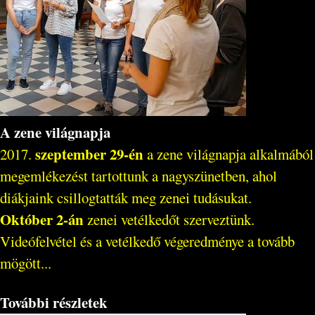
A zene világnapja
szeptember 29-én
2017.
a zene világnapja alkalmából
megemlékezést tartottunk a nagyszünetben, ahol
diákjaink csillogtatták meg zenei tudásukat.
Október 2-án
zenei vetélkedőt szerveztünk.
Videófelvétel és a vetélkedő végeredménye a tovább
mögött...
További részletek