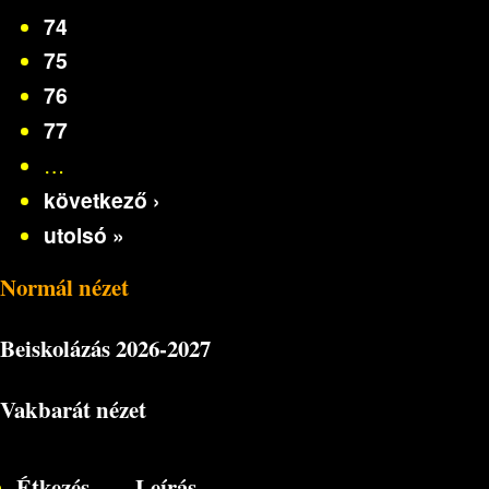
74
75
76
77
…
következő ›
utolsó »
Normál nézet
Beiskolázás
2026-2027
Vakbarát nézet
Étkezés
Leírás