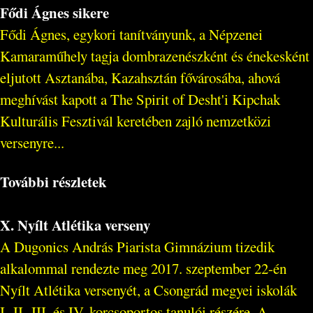
Fődi Ágnes sikere
Fődi Ágnes, egykori tanítványunk, a Népzenei
Kamaraműhely tagja dombrazenészként és énekesként
eljutott Asztanába, Kazahsztán fővárosába, ahová
meghívást kapott a The Spirit of Desht'i Kipchak
Kulturális Fesztivál keretében zajló nemzetközi
versenyre...
További részletek
X. Nyílt Atlétika verseny
A Dugonics András Piarista Gimnázium tizedik
alkalommal rendezte meg 2017. szeptember 22-én
Nyílt Atlétika versenyét, a Csongrád megyei iskolák
I.-II.-III. és IV. korcsoportos tanulói részére. A