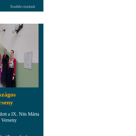
További részletek
szágos
rseny
lott a IX. Nits Márta
 Verseny