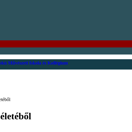
kú Művészeti Iskola és Kollégium
etéből
életéből