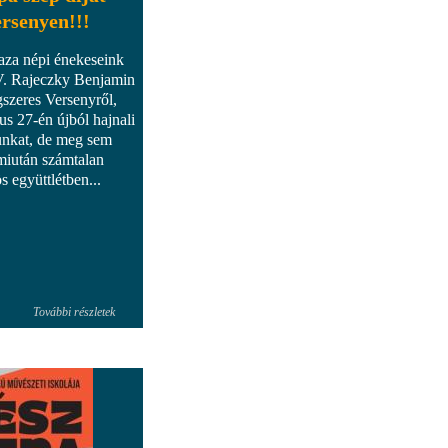
ersenyen!!!
haza népi énekeseink
V. Rajeczky Benjamin
szeres Versenyről,
us 27-én újból hajnali
unkat, de meg sem
 miután számtalan
 együttlétben...
További részletek