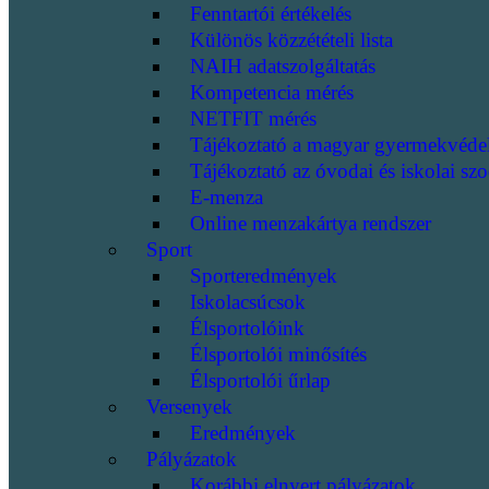
Fenntartói értékelés
Különös közzétételi lista
NAIH adatszolgáltatás
Kompetencia mérés
NETFIT mérés
Tájékoztató a magyar gyermekvéde
Tájékoztató az óvodai és iskolai szo
E-menza
Online menzakártya rendszer
Sport
Sporteredmények
Iskolacsúcsok
Élsportolóink
Élsportolói minősítés
Élsportolói űrlap
Versenyek
Eredmények
Pályázatok
Korábbi elnyert pályázatok