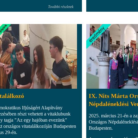
További részletek
találkozó
IX. Nits Márta Or
Népdaléneklési Ve
okratikus Ifjúságért Alapítvány
ezésében részt vehetett a vitaklubunk
2025. március 21-én a zaj
y tagja "Az egy hajóban evezünk"
Országos Népdaléneklési
kt országos vitatalálkozóján Budapesten
Budapesten.
us 29-én.