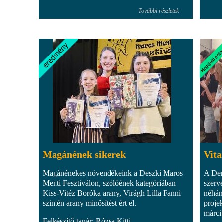
További részletek
Magánének sikerek
Vita
Magánénekes növendékeink a Deszki Maros
A Dem
Menti Fesztiválon, szólóének kategóriában
szerv
Kiss-Vitéz Boróka arany, Virágh Lilla Fanni
néhán
szintén arany minősítést ért el.
proje
márci
Felkészítő tanár: Rózsa Kitti