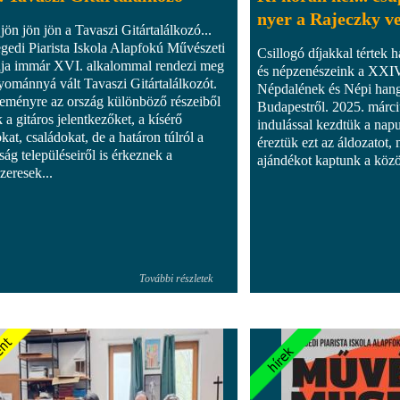
nyer a Rajeczky v
jön jön jön a Tavaszi Gitártalálkozó...
gedi Piarista Iskola Alapfokú Művészeti
Csillogó díjakkal tértek 
ája immár XVI. alkalommal rendezi meg
és népzenészeink a XXI
yománnyá vált Tavaszi Gitártalálkozót.
Népdalének és Népi hang
eményre az ország különböző részeiből
Budapestről. 2025. márci
 a gitáros jelentkezőket, a kísérő
indulással kezdtük a nap
kat, családokat, de a határon túlról a
éreztük ezt az áldozatot,
ság településeiről is érkeznek a
ajándékot kaptunk a közös
zeresek...
További részletek