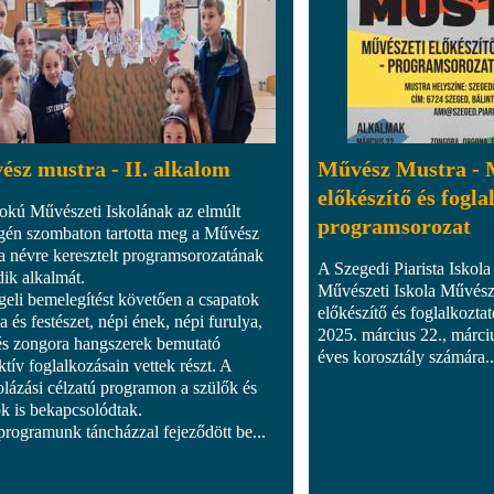
sz mustra - II. alkalom
Művész Mustra - 
előkészítő és fogla
okú Művészeti Iskolának az elmúlt
programsorozat
gén szombaton tartotta meg a Művész
a névre keresztelt programsorozatának
A Szegedi Piarista Iskola
ik alkalmát.
Művészeti Iskola Művész
geli bemelegítést követően a csapatok
előkészítő és foglalkoztat
a és festészet, népi ének, népi furulya,
2025. március 22., márci
 és zongora hangszerek bemutató
éves korosztály számára..
ktív foglalkozásain vettek részt. A
olázási célzatú programon a szülők és
ők is bekapcsolódtak.
programunk táncházzal fejeződött be...