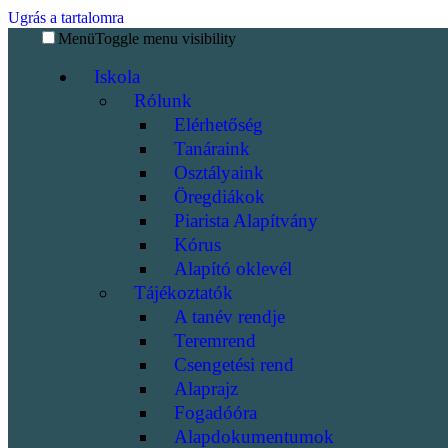
Ugrás a tartalomra
Menü
Toggle menu visibility
Iskola
Rólunk
Elérhetőség
Tanáraink
Osztályaink
Öregdiákok
Piarista Alapítvány
Kórus
Alapító oklevél
Tájékoztatók
A tanév rendje
Teremrend
Csengetési rend
Alaprajz
Fogadóóra
Alapdokumentumok