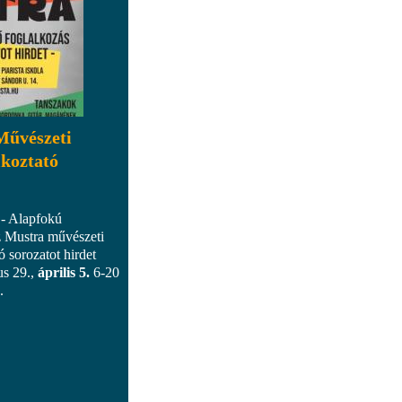
Művészeti
lkoztató
 - Alapfokú
 Mustra művészeti
ó sorozatot hirdet
us 29.,
április 5.
6-20
.