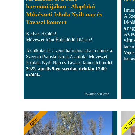
harmóniájában - Alapfokú
Ismét 
Művészeti Iskola Nyílt nap és
A Sze
Tavaszi koncert
Iskol
a hag
Kedves Szülők!
Az es
Művészet Iránt Érdeklődő Diákok!
várjuk
tanáro
Az alkotás és a zene harmóniájában címmel a
Vajda
Szegedi Piarista Iskola Alapfokú Művészeti
hangs
Iskolája Nyílt Nap és Tavaszi koncertet hirdet
2025. április 9-én szerdán délután 17:00
órától...
További részletek