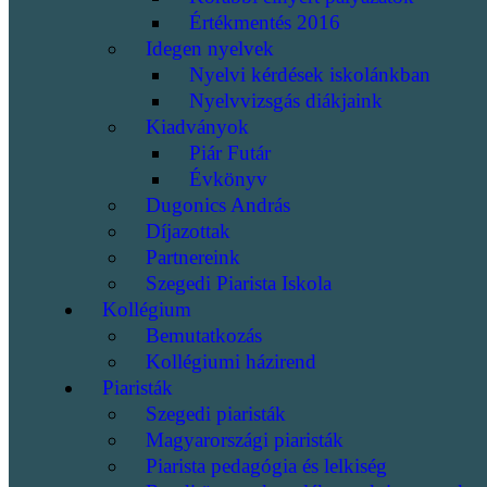
Értékmentés 2016
Idegen nyelvek
Nyelvi kérdések iskolánkban
Nyelvvizsgás diákjaink
Kiadványok
Piár Futár
Évkönyv
Dugonics András
Díjazottak
Partnereink
Szegedi Piarista Iskola
Kollégium
Bemutatkozás
Kollégiumi házirend
Piaristák
Szegedi piaristák
Magyarországi piaristák
Piarista pedagógia és lelkiség