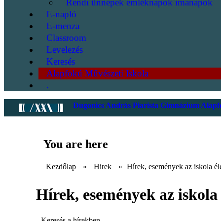
Rendi ünnepek emléknapok imanapok
E-napló
E-menza
Classroom
Levelezés
Keresés
Alapfokú Művészeti Iskola
.
Dugonics András Piarista Gimnázium Alapfo
You are here
Kezdőlap
»
Hirek
»
Hírek, események az iskola él
Hírek, események az iskola 
Keresés a hírekben