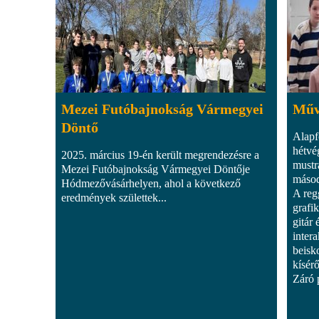
Mezei Futóbajnokság Vármegyei
Művé
Döntő
Alapf
hétvé
2025. március 19-én került megrendezésre a
mustr
Mezei Futóbajnokság Vármegyei Döntője
másod
Hódmezővásárhelyen, ahol a következő
A reg
eredmények születtek...
grafik
gitár
intera
beisk
kísér
Záró 