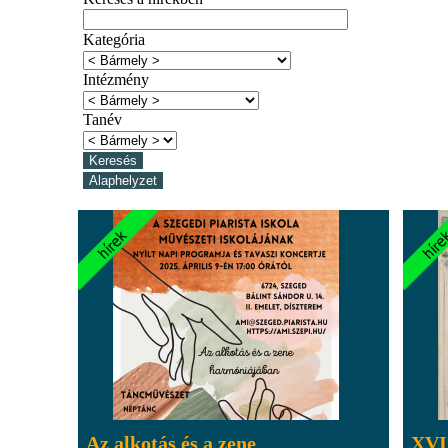
Kategória
Intézmény
Tanév
Az alkotás és a zene
XVI.