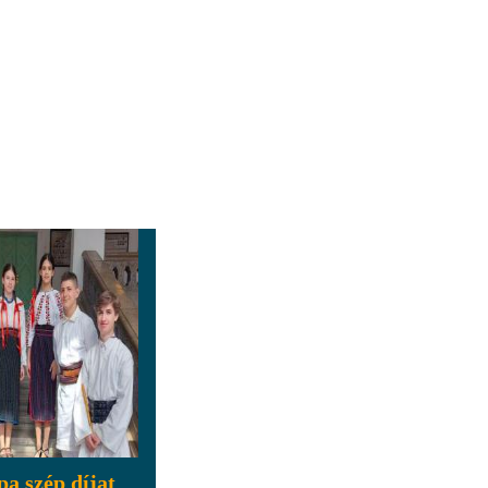
pa szép díjat