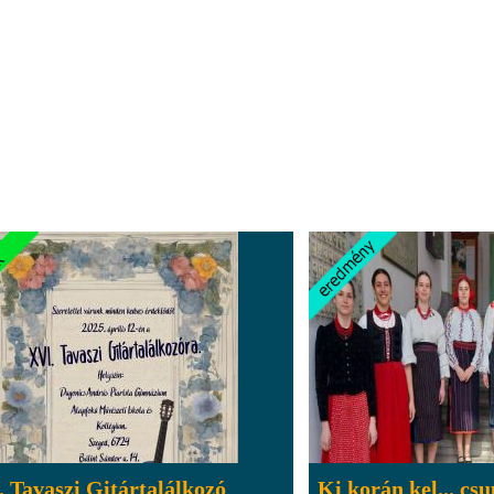
 Tavaszi Gitártalálkozó
Ki korán kel... csu