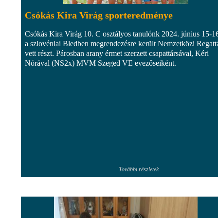
Csókás Kira Virág sporteredménye
Csókás Kira Virág 10. C osztályos tanulónk 2024. június 15-1
a szlovéniai Bledben megrendezésre került Nemzetközi Regatt
vett részt. Párosban arany érmet szerzett csapattársával, Kéri
Nórával (NS2x) MVM Szeged VE evezőseiként.
További részletek