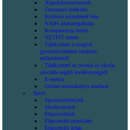
Alapdokumentumok
Fenntartói értékelés
Különös közzétételi lista
NAIH adatszolgáltatás
Kompetencia mérés
NETFIT mérés
Tájékoztató a magyar
gyermekvédelmi rendszer
működéséről
Tájékoztató az óvodai és iskolai
szociális segítő tevékenységről
E-menza
Online menzakártya rendszer
Sport
Sporteredmények
Iskolacsúcsok
Élsportolóink
Élsportolói minősítés
Élsportolói űrlap