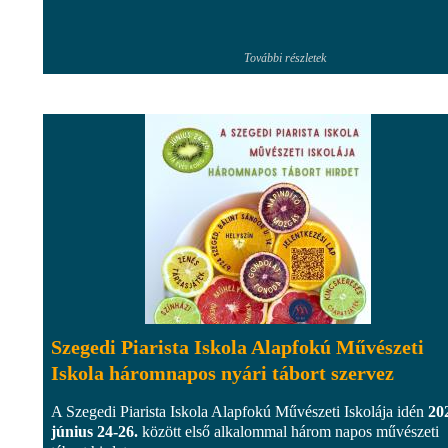
További részletek
Szegedi Piarista Iskola Alapfokú Művészeti
Iskola háromnapos nyári tábort szervez
A Szegedi Piarista Iskola Alapfokú Művészeti Iskolája idén
20
június 24-26.
között első alkalommal három napos művészeti