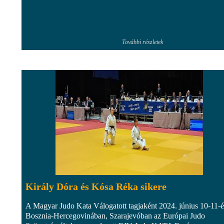
További részletek
Király Dóra és Kósa Réka sikere
A Magyar Judo Kata Válogatott tagjaként 2024. június 10-11-é
Bosznia-Hercegovinában, Szarajevóban az Európai Judo