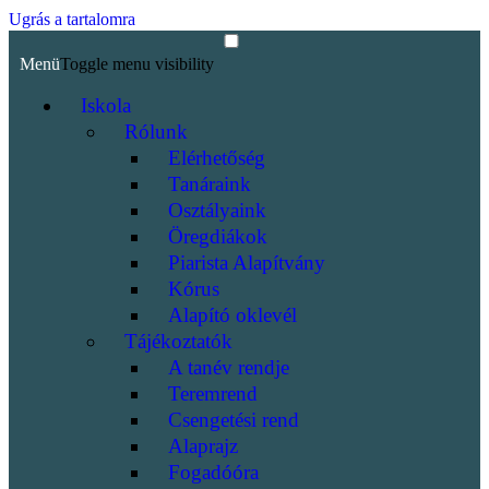
Ugrás a tartalomra
Menü
Toggle menu visibility
Iskola
Rólunk
Elérhetőség
Tanáraink
Osztályaink
Öregdiákok
Piarista Alapítvány
Kórus
Alapító oklevél
Tájékoztatók
A tanév rendje
Teremrend
Csengetési rend
Alaprajz
Fogadóóra