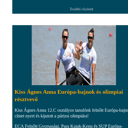
További részletek
Kiss Ágnes Anna Európa-bajnok és olimpiai
résztvevő
Kiss Ágnes Anna 12.C osztályos tanulónk felnőtt Európa-bajn
címet nyert és kijutott a párizsi olimpiára!
ECA Felnőtt Gyorsasági, Para Kajak-Kenu és SUP Európa-