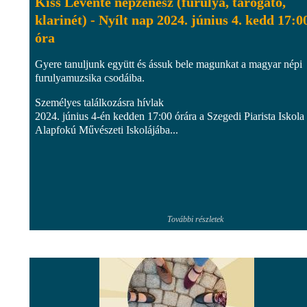
Kiss Levente népzenész (furulya, tárogató,
klarinét) - Nyílt nap 2024. június 4. kedd 17:0
óra
Gyere tanuljunk együtt és ássuk bele magunkat a magyar népi
furulyamuzsika csodáiba.
Személyes találkozásra hívlak
2024. június 4-én kedden 17:00 órára a Szegedi Piarista Iskola
Alapfokú Művészeti Iskolájába...
További részletek