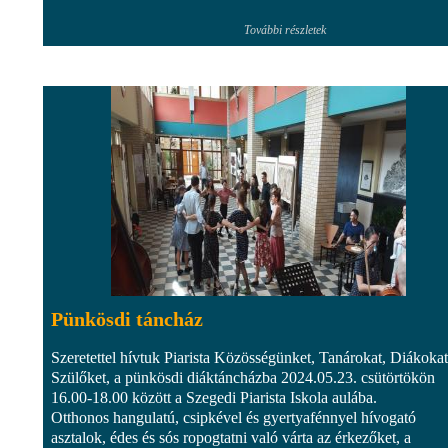
További részletek
Pünkösdi táncház
Szeretettel hívtuk Piarista Közösségünket, Tanárokat, Diákokat
Szülőket, a pünkösdi diáktáncházba 2024.05.23. csütörtökön
16.00-18.00 között a Szegedi Piarista Iskola aulába.
Otthonos hangulatú, csipkével és gyertyafénnyel hívogató
asztalok, édes és sós ropogtatni való várta az érkezőket, a