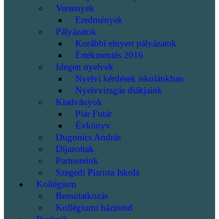
Versenyek
Eredmények
Pályázatok
Korábbi elnyert pályázatok
Értékmentés 2016
Idegen nyelvek
Nyelvi kérdések iskolánkban
Nyelvvizsgás diákjaink
Kiadványok
Piár Futár
Évkönyv
Dugonics András
Díjazottak
Partnereink
Szegedi Piarista Iskola
Kollégium
Bemutatkozás
Kollégiumi házirend