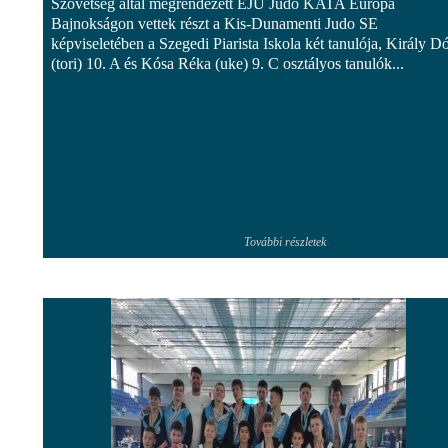
Szövetség által megrendezett EJU Judo KATA Európa
Bajnokságon vettek részt a Kis-Dunamenti Judo SE
képviseletében a Szegedi Piarista Iskola két tanulója, Király D
(tori) 10. A és Kósa Réka (uke) 9. C osztályos tanulók...
További részletek