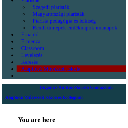
Piaristák
Szegedi piaristák
Magyarországi piaristák
Piarista pedagógia és lelkiség
Rendi ünnepek emléknapok imanapok
E-napló
E-menza
Classroom
Levelezés
Keresés
Alapfokú Művészeti Iskola
.
Dugonics András Piarista Gimnázium
Alapfokú Művészeti Iskola és Kollégium
You are here