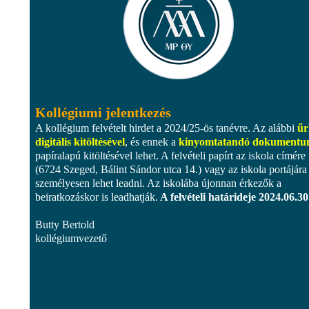
Kollégiumi jelentkezés
A kollégium felvételt hirdet a 2024/25-ös tanévre. Az alábbi
űr
digitális kitöltésével
, és ennek a
kinyomtatandó dokument
papíralapú kitöltésével lehet. A felvételi papírt az iskola címére
(6724 Szeged, Bálint Sándor utca 14.) vagy az iskola portájára
személyesen lehet leadni. Az iskolába újonnan érkezők a
beiratkozáskor is leadhatják.
A felvételi határideje 2024.06.30
Butty Bertold
kollégiumvezető