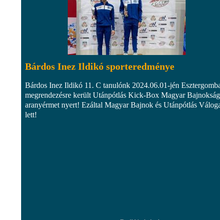
Bárdos Inez Ildikó sporteredménye
Bárdos Inez Ildikó 11. C tanulónk 2024.06.01-jén Esztergomb
megrendezésre került Utánpótlás Kick-Box Magyar Bajnoksá
aranyérmet nyert! Ezáltal Magyar Bajnok és Utánpótlás Váloga
lett!