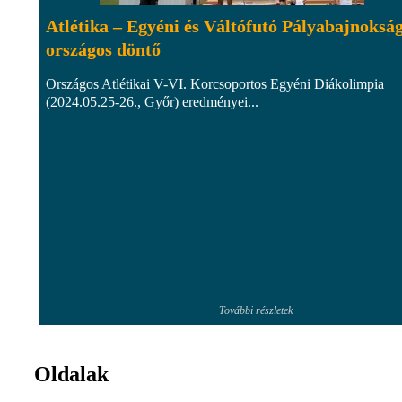
Atlétika – Egyéni és Váltófutó Pályabajnoksá
országos döntő
Országos Atlétikai V-VI. Korcsoportos Egyéni Diákolimpia
(2024.05.25-26., Győr) eredményei...
További részletek
Oldalak