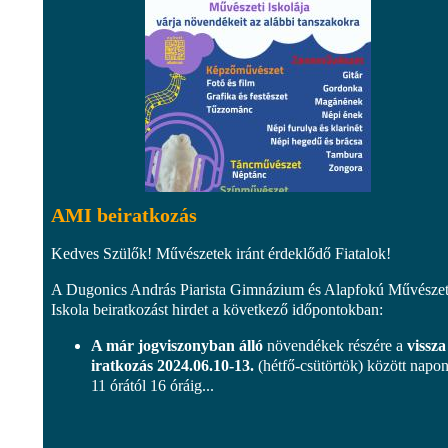
AMI beiratkozás
Kedves Szülők! Művészetek iránt érdeklődő Fiatalok!
A Dugonics András Piarista Gimnázium és Alapfokú Művészet
Iskola beiratkozást hirdet a következő időpontokban:
A már jogviszonyban álló
növendékek részére a
vissza
iratkozás 2024.06.10-13.
(hétfő-csütörtök) között napon
11 órától 16 óráig...