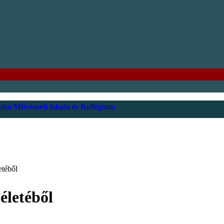
kú Művészeti Iskola és Kollégium
etéből
életéből