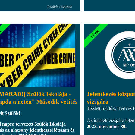
További részletek
MARAD!] Szülők Iskolája -
Jelentkezés közpon
pda a neten" Második vetítés
vizsgára
Tisztelt Szülők, Kedves 
elt Szülők!
Az írásbeli vizsgára jelen
 napra tervezett Szülők Iskolája
2023. november 30.
ás az alacsony jelentkezési létszám és