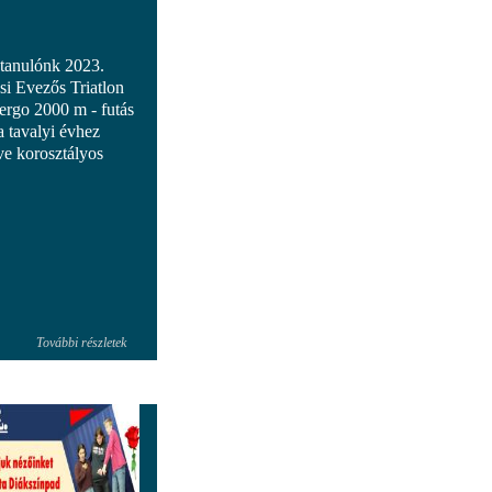
 tanulónk 2023.
i Evezős Triatlon
(ergo 2000 m - futás
a tavalyi évhez
tve korosztályos
További részletek