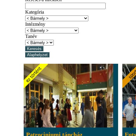
Kategória
Intézmény
Tanév
Patrociniumi táncház
Futs