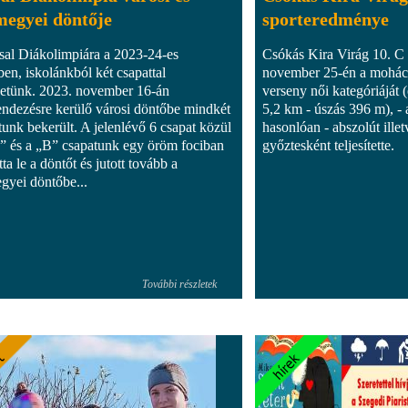
megyei döntője
sporteredménye
sal Diákolimpiára a 2023-24-es
Csókás Kira Virág 10. C
ben, iskolánkból két csapattal
november 25-én a mohács
etünk. 2023. november 16-án
verseny női kategóriáját 
ndezésre kerülő városi döntőbe mindkét
5,2 km - úszás 396 m), - 
tunk bekerült. A jelenlévő 6 csapat közül
hasonlóan - abszolút ille
” és a „B” csapatunk egy öröm fociban
győztesként teljesítette.
tta le a döntőt és jutott tovább a
gyei döntőbe...
További részletek