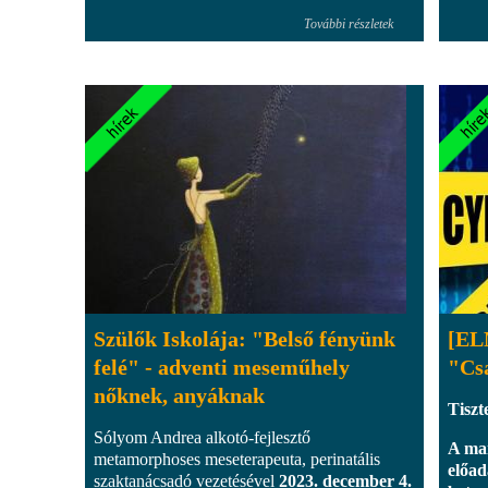
További részletek
Szülők Iskolája: "Belső fényünk
[EL
felé" - adventi meseműhely
"Csa
nőknek, anyáknak
Tiszt
Sólyom Andrea alkotó-fejlesztő
A mai
metamorphoses meseterapeuta, perinatális
előad
szaktanácsadó vezetésével
2023. december 4.