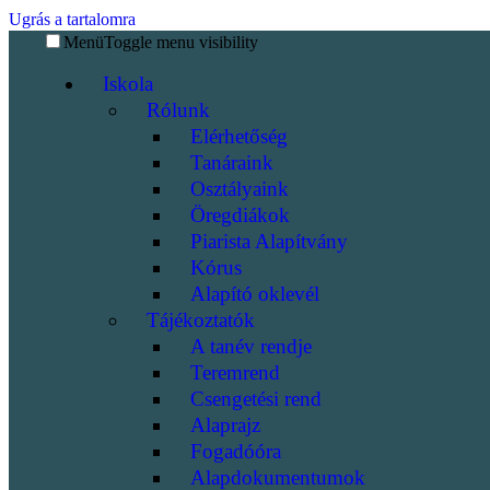
Ugrás a tartalomra
Menü
Toggle menu visibility
Iskola
Rólunk
Elérhetőség
Tanáraink
Osztályaink
Öregdiákok
Piarista Alapítvány
Kórus
Alapító oklevél
Tájékoztatók
A tanév rendje
Teremrend
Csengetési rend
Alaprajz
Fogadóóra
Alapdokumentumok