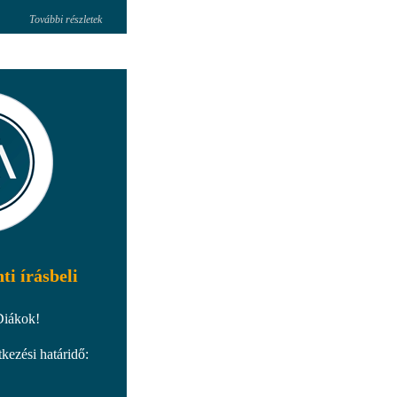
További részletek
ti írásbeli
Diákok!
tkezési határidő: