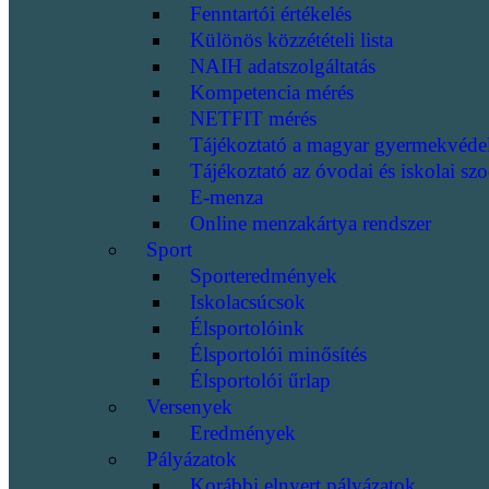
Fenntartói értékelés
Különös közzétételi lista
NAIH adatszolgáltatás
Kompetencia mérés
NETFIT mérés
Tájékoztató a magyar gyermekvéde
Tájékoztató az óvodai és iskolai szo
E-menza
Online menzakártya rendszer
Sport
Sporteredmények
Iskolacsúcsok
Élsportolóink
Élsportolói minősítés
Élsportolói űrlap
Versenyek
Eredmények
Pályázatok
Korábbi elnyert pályázatok