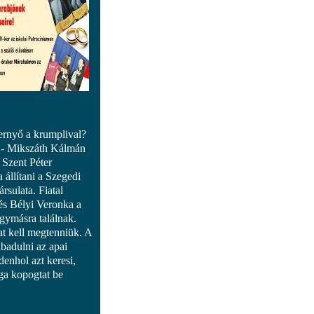
ernyő a krumplival?
? - Mikszáth Kálmán
 Szent Péter
 állítani a Szegedi
rsulata. Fiatal
és Bélyi Veronka a
egymásra találnak.
at kell megtenniük. A
badulni az apai
enhol azt keresi,
ga kopogtat be