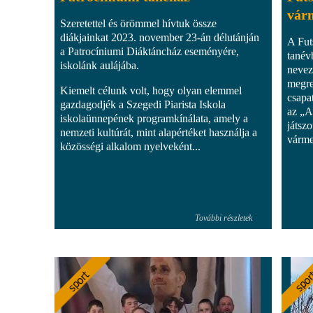
vár
Szeretettel és örömmel hívtuk össze
diákjainkat 2023. november 23-án délutánján
A Fut
a Patrocíniumi Diáktáncház eseményére,
tanév
iskolánk aulájába.
nevez
megre
Kiemelt célunk volt, hogy olyan elemmel
csapa
gazdagodjék a Szegedi Piarista Iskola
az „A
iskolaünnepének programkínálata, amely a
játszo
nemzeti kultúrát, mint alapértéket használja a
várme
közösségi alkalom nyelveként...
További részletek