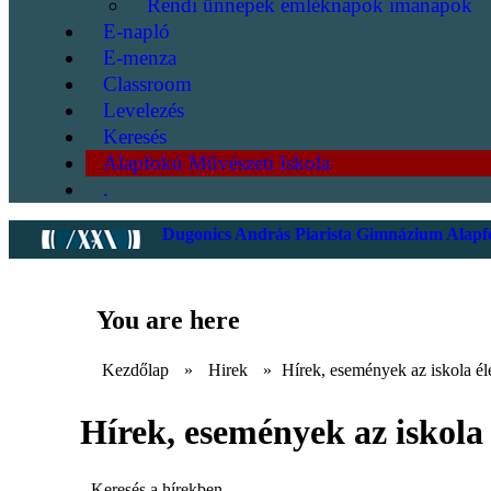
Rendi ünnepek emléknapok imanapok
E-napló
E-menza
Classroom
Levelezés
Keresés
Alapfokú Művészeti Iskola
.
Dugonics András Piarista Gimnázium Alapfo
You are here
Kezdőlap
»
Hirek
»
Hírek, események az iskola él
Hírek, események az iskola 
Keresés a hírekben