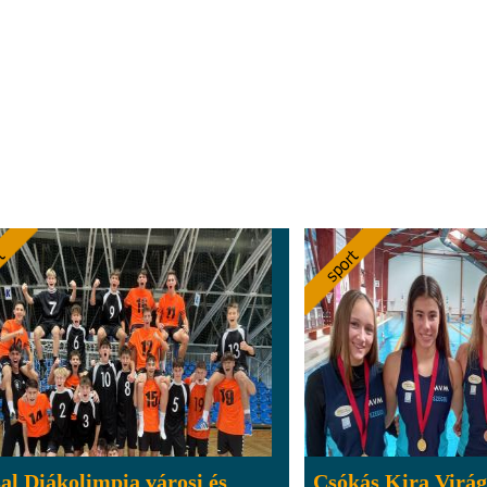
al Diákolimpia városi és
Csókás Kira Virág