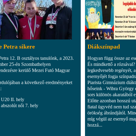
 Petra sikere
Diákszínpad
Petra 12. B osztályos tanulónk, a 2023.
Hogyan függ össze az es
ber 25-én Szombathelyen
És mindkettő a rózsával
ndezésre kerülő Mezei Futó Magyar
legkedvesebb regényét, a
esernyőjét fogja színpadra
fordulójában a következő eredményeket
Piarista Gimnázium diáktá
:
hőseink - Wibra György 
sors különös akaratából 
U20 II. hely
Előtte azonban hosszú ut
abszolút női 7. hely
fiatal ügyvéd nem tud sza
örökség ábrándjától. Mind
míg végül az esernyő ma
hozzá...