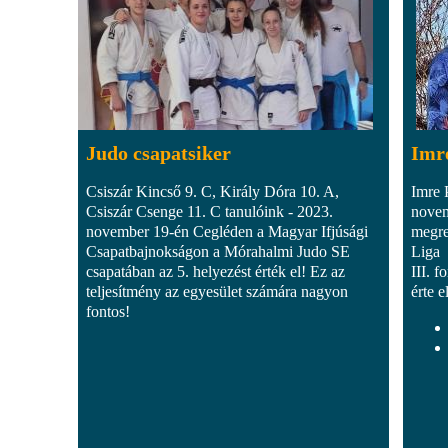
Judo csapatsiker
Imre
Csiszár Kincső 9. C, Király Dóra 10. A,
Imre 
Csiszár Csenge 11. C tanulóink - 2023.
novem
november 19-én Cegléden a Magyar Ifjúsági
megre
Csapatbajnokságon a Mórahalmi Judo SE
Liga
csapatában az 5. helyezést érték el! Ez az
III. 
teljesítmény az egyesület számára nagyon
érte el
fontos!