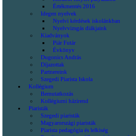
Értékmentés 2016
Idegen nyelvek
Nyelvi kérdések iskolánkban
Nyelvvizsgás diákjaink
Kiadványok
Piár Futár
Évkönyv
Dugonics András
Díjazottak
Partnereink
Szegedi Piarista Iskola
Kollégium
Bemutatkozás
Kollégiumi házirend
Piaristák
Szegedi piaristák
Magyarországi piaristák
Piarista pedagógia és lelkiség