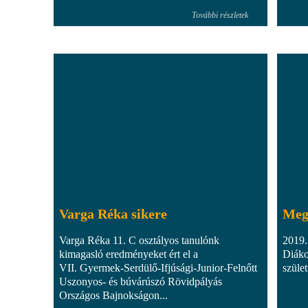
További részletek
Varga Réka sikere
Meg
Varga Réka 11. C osztályos tanulónk
2019.
kimagasló eredményeket ért el a
Diáko
VII. Gyermek-Serdülő-Ifjúsági-Junior-Felnőtt
szület
Uszonyos- és búvárúszó Rövidpályás
Országos Bajnokságon...