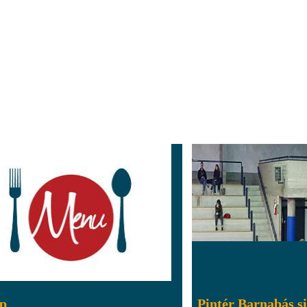
ap
Pintér Barnabás s