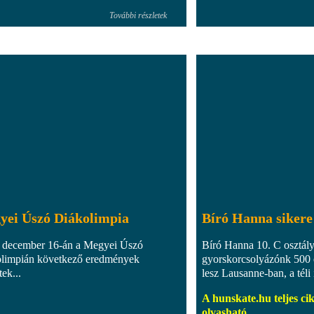
További részletek
yei Úszó Diákolimpia
Bíró Hanna sikere
 december 16-án a Megyei Úszó
Bíró Hanna 10. C osztál
limpián következő eredmények
gyorskorcsolyázónk 500 
tek...
lesz Lausanne-ban, a téli 
A hunskate.hu teljes cik
olvasható.