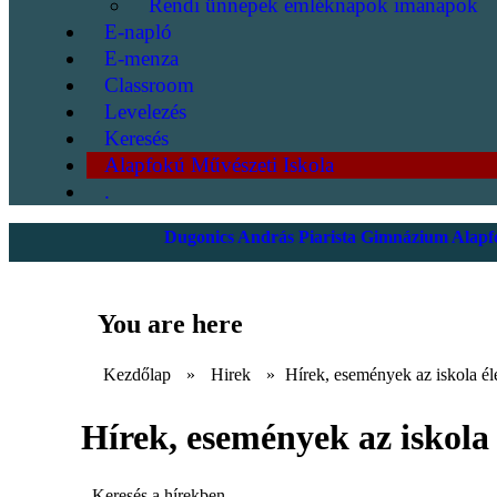
Rendi ünnepek emléknapok imanapok
E-napló
E-menza
Classroom
Levelezés
Keresés
Alapfokú Művészeti Iskola
.
Dugonics András Piarista Gimnázium Alapfo
You are here
Kezdőlap
»
Hirek
»
Hírek, események az iskola él
Hírek, események az iskola 
Keresés a hírekben