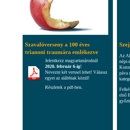
Szavalóverseny a 100 éves
Szej
trianoni traumára emlékezve
Az Al
Jelentkezz magyartanárodnál
népi-
2020. február 6-ig
!
Kotor
Nevezni két verssel lehet! Válassz
páva 
egyet az alábbiak közül!
kateg
Részletek a pdf-ben.
Felké
első 
győzt