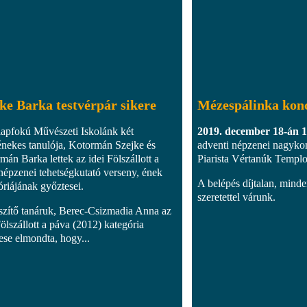
ke Barka testvérpár sikere
Mézespálinka kon
apfokú Művészeti Iskolánk két
2019. december 18-án 18
énekes tanulója, Kotormán Szejke és
adventi népzenei nagykon
mán Barka lettek az idei Fölszállott a
Piarista Vértanúk Templ
népzenei tehetségkutató verseny, ének
A belépés díjtalan, mind
óriájának győztesei.
szeretettel várunk.
szítő tanáruk, Berec-Csizmadia Anna az
Fölszállott a páva (2012) kategória
ese elmondta, hogy...