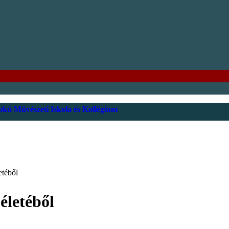
kú Művészeti Iskola és Kollégium
etéből
életéből