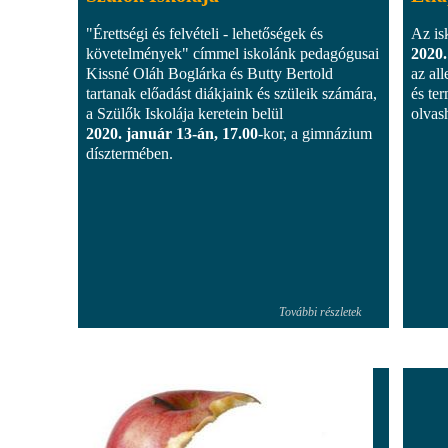
"Érettségi és felvételi - lehetőségek és
Az is
követelmények" címmel iskolánk pedagógusai
2020.
Kissné Oláh Boglárka és Butty Bertold
az al
tartanak előadást diákjaink és szüleik számára,
és te
a Szülők Iskolája keretein belül
olvas
2020. január 13-án, 17.00
-kor, a gimnázium
dísztermében.
További részletek