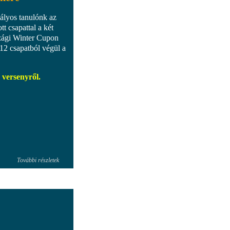
tályos tanulónk az
t csapattal a két
szági Winter Cupon
 12 csapatból végül a
 versenyről.
További részletek