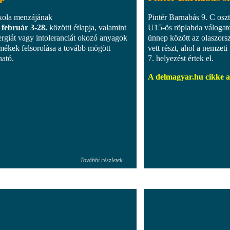
kola menzájának
Pintér Barnabás 9. C osz
 február 3-28.
közötti étlapja, valamint
U15-ös röplabda válogatot
lergiát vagy intoleranciát okozó anyagok
ünnep között az olaszor
rmékek felsorolása a tovább mögött
vett részt, ahol a nemzeti
ható.
7. helyezést értek el.
A delmagyar.hu cikke a
További részletek