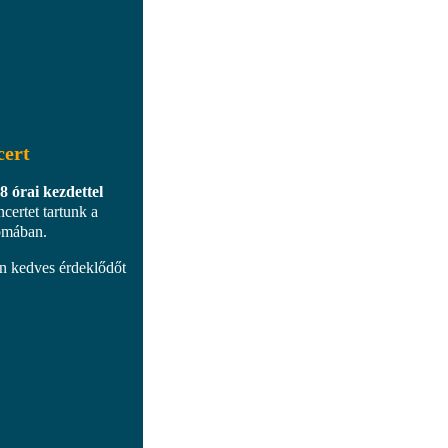
cert
 órai kezdettel
certet tartunk a
omában.
en kedves érdeklődőt