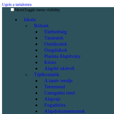
Ugrás a tartalomra
Menü
Toggle menu visibility
Iskola
Rólunk
Elérhetőség
Tanáraink
Osztályaink
Öregdiákok
Piarista Alapítvány
Kórus
Alapító oklevél
Tájékoztatók
A tanév rendje
Teremrend
Csengetési rend
Alaprajz
Fogadóóra
Alapdokumentumok