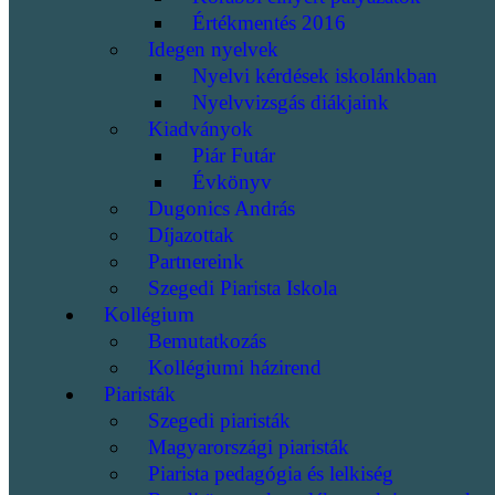
Értékmentés 2016
Idegen nyelvek
Nyelvi kérdések iskolánkban
Nyelvvizsgás diákjaink
Kiadványok
Piár Futár
Évkönyv
Dugonics András
Díjazottak
Partnereink
Szegedi Piarista Iskola
Kollégium
Bemutatkozás
Kollégiumi házirend
Piaristák
Szegedi piaristák
Magyarországi piaristák
Piarista pedagógia és lelkiség