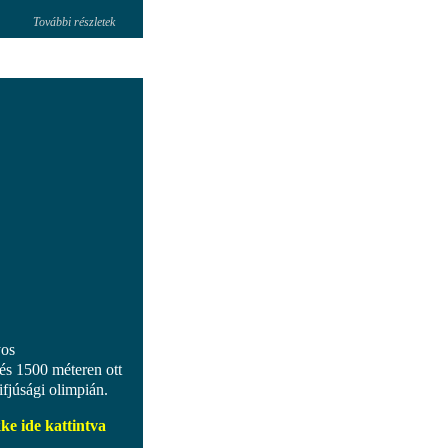
További részletek
yos
és 1500 méteren ott
ifjúsági olimpián.
ke ide kattintva