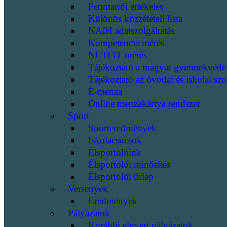
Fenntartói értékelés
Különös közzétételi lista
NAIH adatszolgáltatás
Kompetencia mérés
NETFIT mérés
Tájékoztató a magyar gyermekvéde
Tájékoztató az óvodai és iskolai szo
E-menza
Online menzakártya rendszer
Sport
Sporteredmények
Iskolacsúcsok
Élsportolóink
Élsportolói minősítés
Élsportolói űrlap
Versenyek
Eredmények
Pályázatok
Korábbi elnyert pályázatok