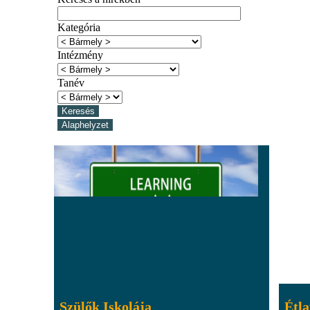
Kategória
Intézmény
Tanév
Szülők Iskolája
Étl