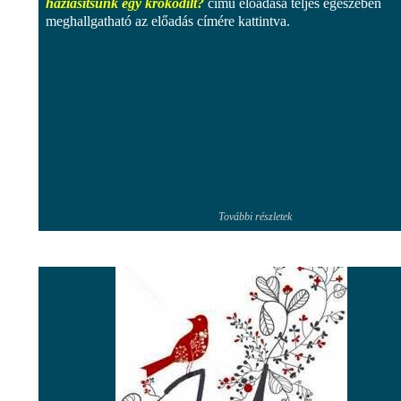
háziasítsunk egy krokodilt?
című előadása teljes egészében
meghallgatható az előadás címére kattintva.
További részletek