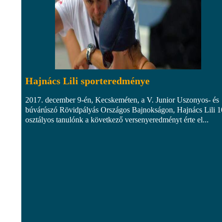
Hajnács Lili sporteredménye
2017. december 9-én, Kecskeméten, a V. Junior Uszonyos- és
búvárúszó Rövidpályás Országos Bajnokságon, Hajnács Lili 1
osztályos tanulónk a következő versenyeredményt érte el...