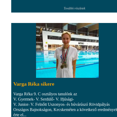
További részletek
Varga Réka sikere
Varga Réka 9. C osztályos tanulónk az
V. Gyermek- V. Serdülő- V. Ifjúsági-
V. Junior- V. Felnőtt Uszonyos- és búvárúszó Rövidpályás
Országos Bajnokságon, Kecskeméten a következő eredmények
érte el...