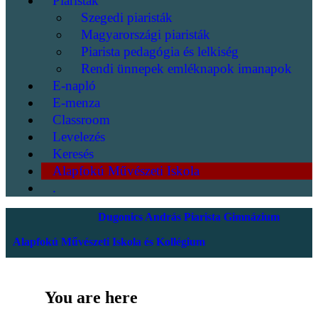
Piaristák
Szegedi piaristák
Magyarországi piaristák
Piarista pedagógia és lelkiség
Rendi ünnepek emléknapok imanapok
E-napló
E-menza
Classroom
Levelezés
Keresés
Alapfokú Művészeti Iskola
.
Dugonics András Piarista Gimnázium
Alapfokú Művészeti Iskola és Kollégium
You are here