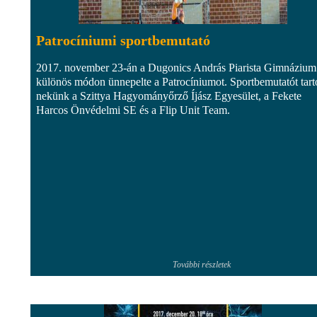
Patrocíniumi sportbemutató
2017. november 23-án a Dugonics András Piarista Gimnázium
különös módon ünnepelte a Patrocíniumot. Sportbemutatót tarto
nekünk a Szittya Hagyományőrző Íjász Egyesület, a Fekete
Harcos Önvédelmi SE és a Flip Unit Team.
További részletek