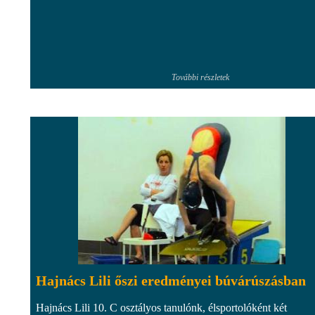
További részletek
Hajnács Lili őszi eredményei búvárúszásban
Hajnács Lili 10. C osztályos tanulónk, élsportolóként két