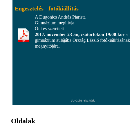
Engesztelés - fotókiállítás
A Dugonics András Piarista
Gimnázium meghívja
Önt és szeretteit
2017. november 23-án, csütörtökön 19:00-kor
a
gimnázium aulájába Ország László fotókiállításának
megnyitójára.
További részletek
Oldalak