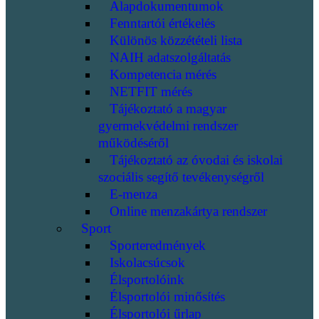
Alapdokumentumok
Fenntartói értékelés
Különös közzétételi lista
NAIH adatszolgáltatás
Kompetencia mérés
NETFIT mérés
Tájékoztató a magyar
gyermekvédelmi rendszer
működéséről
Tájékoztató az óvodai és iskolai
szociális segítő tevékenységről
E-menza
Online menzakártya rendszer
Sport
Sporteredmények
Iskolacsúcsok
Élsportolóink
Élsportolói minősítés
Élsportolói űrlap