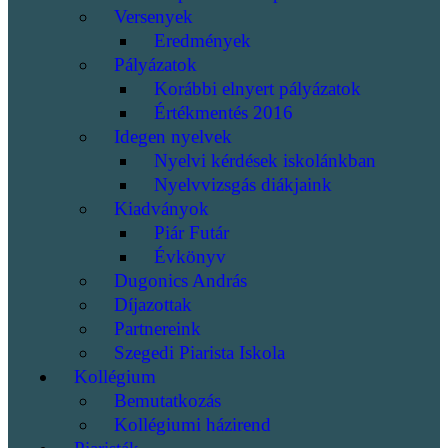
Versenyek
Eredmények
Pályázatok
Korábbi elnyert pályázatok
Értékmentés 2016
Idegen nyelvek
Nyelvi kérdések iskolánkban
Nyelvvizsgás diákjaink
Kiadványok
Piár Futár
Évkönyv
Dugonics András
Díjazottak
Partnereink
Szegedi Piarista Iskola
Kollégium
Bemutatkozás
Kollégiumi házirend