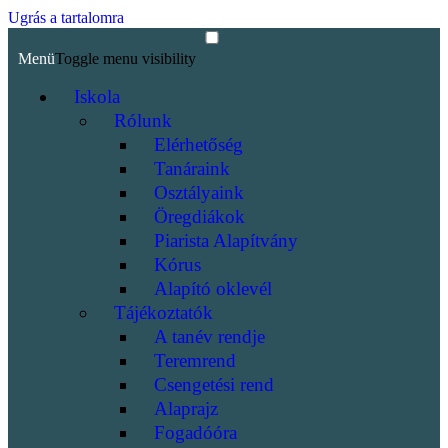
Ugrás a tartalomra
Menü
Toggle menu visibility
Iskola
Rólunk
Elérhetőség
Tanáraink
Osztályaink
Öregdiákok
Piarista Alapítvány
Kórus
Alapító oklevél
Tájékoztatók
A tanév rendje
Teremrend
Csengetési rend
Alaprajz
Fogadóóra