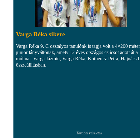
Varga Réka sikere
Varga Réka 9. C osztályos tanulónk is tagja volt a 4×200 méte
junior lányváltónak, amely 12 éves országos csúcsot adott át a
múltnak Varga Jázmin, Varga Réka, Kothencz Petra, Hajnács L
összeállításban.
További részletek