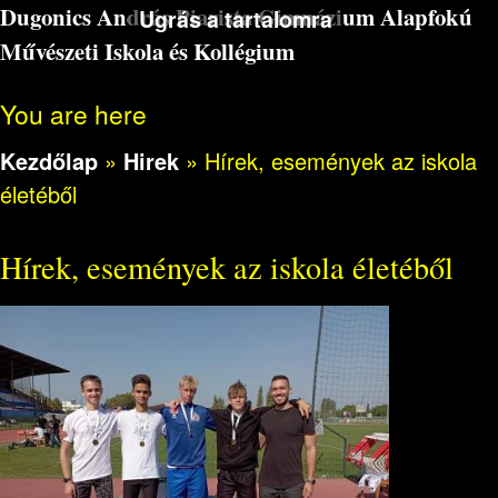
Dugonics András Piarista Gimnázium Alapfokú
Ugrás a tartalomra
Művészeti Iskola és Kollégium
You are here
Kezdőlap
»
Hirek
»
Hírek, események az iskola
életéből
Hírek, események az iskola életéből