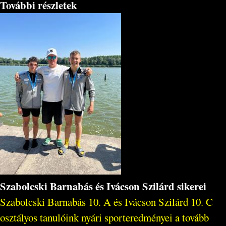
További részletek
Szabolcski Barnabás és Ivácson Szilárd sikerei
Szabolcski Barnabás 10. A és Ivácson Szilárd 10. C
osztályos tanulóink nyári sporteredményei a tovább