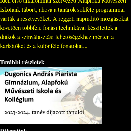
Idén első alkalommal szervezett Alapfokú Művészeti
Iskolánk tábort, ahová a tanárok sokféle programmal
várták a résztvevőket. A reggeli napindító mozgásokat
követően többféle fonási technikával készítették a
diákok a színválasztási lehetőségekhez mérten a
karkötőket és a különféle fonatokat...
További részletek
Díjazottak