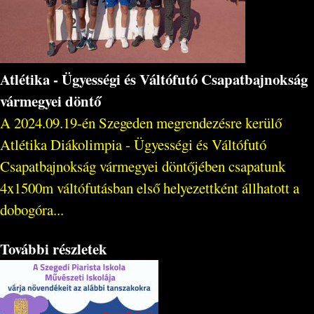
Atlétika - Ügyességi és Váltófutó Csapatbajnokság
vármegyei döntő
A 2024.09.19-én Szegeden megrendezésre kerülő
Atlétika Diákolimpia - Ügyességi és Váltófutó
Csapatbajnokság vármegyei döntőjében csapatunk
4x1500m váltófutásban első helyezettként állhatott a
dobogóra...
További részletek