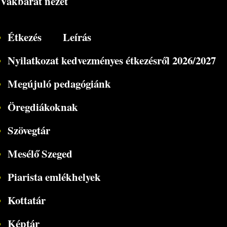
Vakbarát nézet
Étkezés
Leírás
Nyilatkozat kedvezményes étkezésről 2026/2027
Megújuló pedagógiánk
Öregdiákoknak
Szövegtár
Mesélő Szeged
Piarista emlékhelyek
Kottatár
Képtár