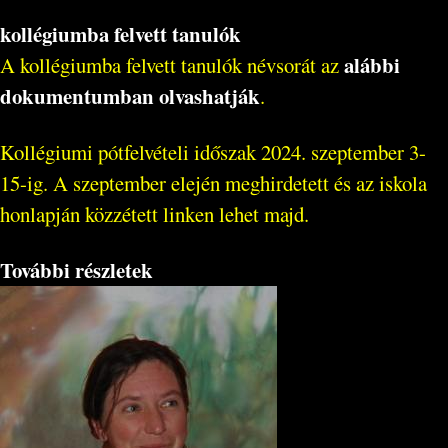
kollégiumba felvett tanulók
alábbi
A kollégiumba felvett tanulók névsorát az
dokumentumban olvashatják
.
Kollégiumi pótfelvételi időszak 2024. szeptember 3-
15-ig. A szeptember elején meghirdetett és az iskola
honlapján közzétett linken lehet majd.
További részletek