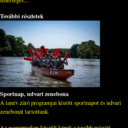
További részletek
Sportnap, udvari zenebona
A tanév záró programjai között sportnapot és udvari
zenebonát tartottunk.
Az eseményeken készült képek a tovább mögött