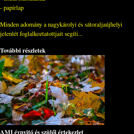
- papírlap
Minden adomány a nagykárolyi és sátoraljaújhelyi
jelenlét foglalkoztatottjait segíti...
További részletek
AMI évnyitó és szülői értekezlet