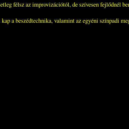
tleg félsz az improvizációtól, de szívesen fejlődnél ben
t kap a beszédtechnika, valamint az egyéni színpadi me