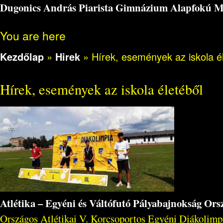
Dugonics András Piarista Gimnázium Alapfokú Műv
You are here
Kezdőlap
»
Hirek
»
Hírek, események az iskola é
Hírek, események az iskola életéből
Atlétika – Egyéni és Váltófutó Pályabajnokság Or
Országos Atlétikai V. Korcsoportos Egyéni Diákolimpi