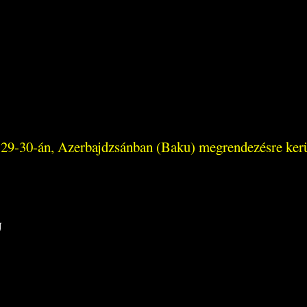
is 29-30-án, Azerbajdzsánban (Baku) megrendezésre ke
U