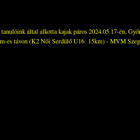
 tanulóink által alkotta kajak páros 2024.05.17-én, G
m-es távon (K2 Női Serdülő U16 15km) - MVM Szegedi