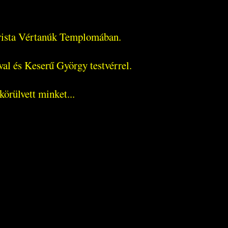
arista Vértanúk Templomában.
al és Keserű György testvérrel.
körülvett minket...