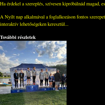
Ha érdekel a szereplés, szívesen kipróbálnád magad, ese
A Nyílt nap alkalmával a foglalkozáson fontos szerepe
interaktív lehetőségeken keresztül...
További részletek