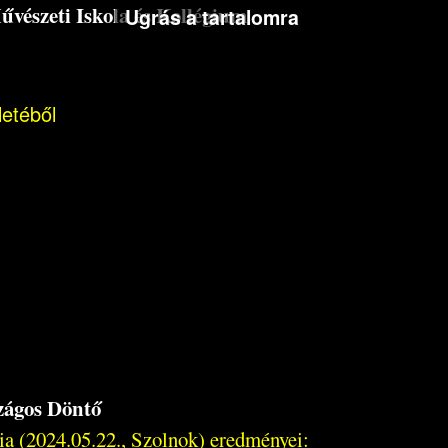
észeti Iskola és Kollégium
Ugrás a tartalomra
letéből
szágos Döntő
a (2024.05.22., Szolnok) eredményei: