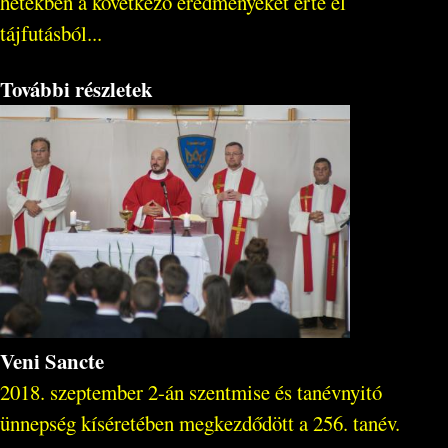
hetekben a következő eredményeket érte el
tájfutásból...
További részletek
Veni Sancte
2018. szeptember 2-án szentmise és tanévnyitó
ünnepség kíséretében megkezdődött a 256. tanév.