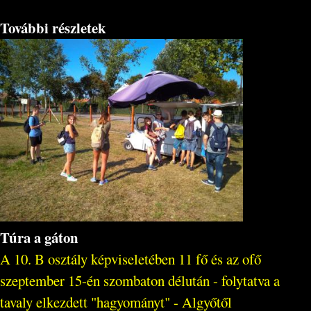
További részletek
Túra a gáton
A 10. B osztály képviseletében 11 fő és az ofő
szeptember 15-én szombaton délután - folytatva a
tavaly elkezdett "hagyományt" - Algyőtől