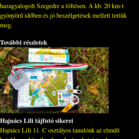
hazagyalogolt Szegedre a töltésen. A kb. 20 km-t
gyönyörű időben és jó beszélgetések mellett tettük
meg.
További részletek
Hajnács Lili tájfutó sikerei
Hajnács Lili 11. C osztályos tanulónk az elmúlt