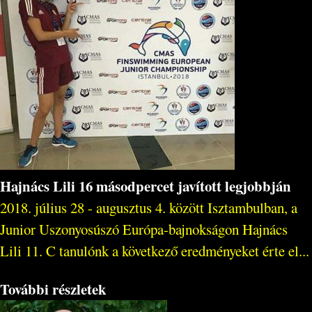
Hajnács Lili 16 másodpercet javított legjobbján
2018. július 28 - augusztus 4. között Isztambulban, a
Junior Uszonyosúszó Európa-bajnokságon Hajnács
Lili 11. C tanulónk a következő eredményeket érte el...
További részletek