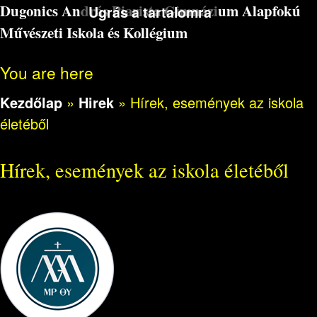
Dugonics András Piarista Gimnázium Alapfokú
Ugrás a tartalomra
Művészeti Iskola és Kollégium
You are here
Kezdőlap
»
Hirek
»
Hírek, események az iskola
életéből
Hírek, események az iskola életéből