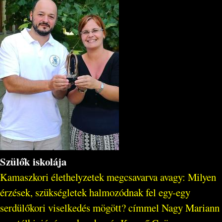
Szülők iskolája
Kamaszkori élethelyzetek megcsavarva avagy: Milyen
érzések, szükségletek halmozódnak fel egy-egy
serdülőkori viselkedés mögött? címmel Nagy Mariann