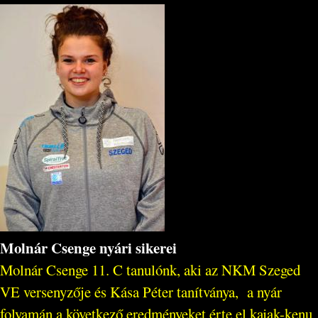
Molnár Csenge nyári sikerei
Molnár Csenge 11. C tanulónk, aki az NKM Szeged
VE versenyzője és Kása Péter tanítványa, a nyár
folyamán a következő eredményeket érte el kajak-kenu