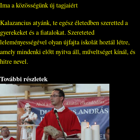
Ima a közösségünk új tagjaiért
Kalazancius atyánk, te egész életedben szeretted a
gyerekeket és a fiatalokat. Szereteted
leleményességével olyan újfajta iskolát hoztál létre,
amely mindenki előtt nyitva áll, műveltséget kínál, és
hitre nevel.
További részletek