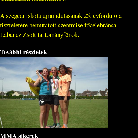
A szegedi iskola újraindulásának 25. évfordulója
tiszteletére bemutatott szentmise főcelebránsa,
Labancz Zsolt tartományfőnök.
További részletek
MMA sikerek