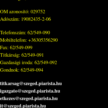
OM azonosító: 029752
Adószám: 19082435-2-06
Telefonszám: 62/549-090
Mobiltelefon: +36305356290
Fax: 62/549-099
Titkárság: 62/549-091
Gazdasági iroda: 62/549-092
Gondnok: 62/549-094
titkarsag@szeged.piarista.hu
igazgato@szeged.piarista.hu
etkezes@szeged.piarista.hu
it@szeged.piarista.hu