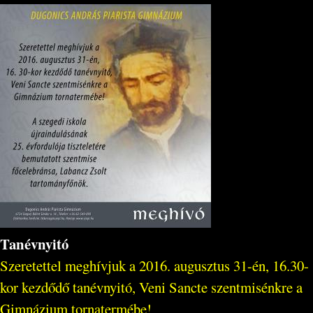
Tanévnyitó
Szeretettel meghívjuk a 2016. augusztus 31-én, 16.30-
kor kezdődő tanévnyitó, Veni Sancte szentmisénkre a
Gimnázium tornatermébe!