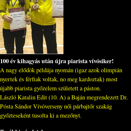
100 év kihagyás után újra piarista vívósiker!
A nagy elődök példája nyomán (igaz azok olimpián
nyertek és férfiak voltak, no meg kardoztak) most
újabb piarista győzelem született a páston.
László Katalin Edit (10. A) a Baján megrendezett Dr.
Pósta Sándor Vívóverseny női párbajtőr szakág
győzteseként tusolta ki a mezőnyt.