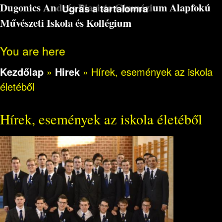
Dugonics András Piarista Gimnázium Alapfokú
Ugrás a tartalomra
Művészeti Iskola és Kollégium
You are here
Kezdőlap
»
Hirek
»
Hírek, események az iskola
életéből
Hírek, események az iskola életéből