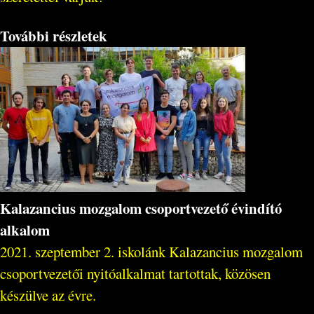
További részletek
Kalazancius mozgalom csoportvezető évindító
alkalom
2021. szeptember 2. iskolánk Kalazancius mozgalom
csoportvezetői nyitóalkalmat tartottak, közösen
készülve az évre.