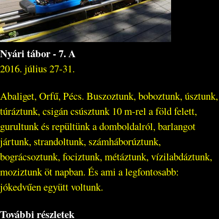
Nyári tábor - 7. A
2016. július 27-31.
Abaliget, Orfű, Pécs. Buszoztunk, boboztunk, úsztunk,
túráztunk, csigán csúsztunk 10 m-rel a föld felett,
gurultunk és repültünk a domboldalról, barlangot
jártunk, strandoltunk, számháborúztunk,
bográcsoztunk, fociztunk, métáztunk, vízilabdáztunk,
moziztunk öt napban. És ami a legfontosabb:
jókedvűen együtt voltunk.​
További részletek