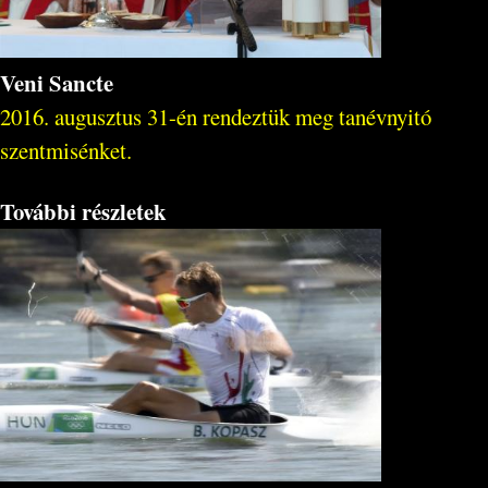
Veni Sancte
2016. augusztus 31-én rendeztük meg tanévnyitó
szentmisénket.
További részletek