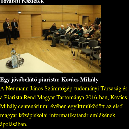
További részletek
Egy jövőbelátó piarista: Kovács Mihály
A Neumann János Számítógép-tudományi Társaság és
a Piarista Rend Magyar Tartománya 2016-ban, Kovács
Mihály centenáriumi évében együttműködött az első
magyar középiskolai informatikatanár emlékének
ápolásában.