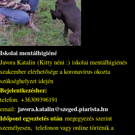
Iskolai mentálhigiéné
Javora Katalin (Kitty néni :) iskolai mentálhigiénés
szakember elérhetősége a koronavírus okozta
szükséghelyzet idején
Bejelentkezéshez:
telefon: +36309396191
javora.katalin@szeged.piarista.hu
email:
Időpont egyeztetés után
megegyezés szerint
személyesen, telefonon vagy online történik a