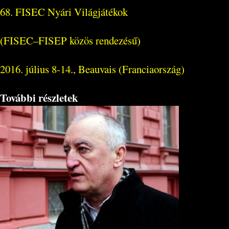
68. FISEC Nyári Világjátékok
(FISEC–FISEP közös rendezésű)
2016. július 8-14., Beauvais (Franciaország)
További részletek