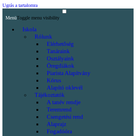
Ugrás a tartalomra
Menü
Toggle menu visibility
Iskola
Rólunk
Elérhetőség
Tanáraink
Osztályaink
Öregdiákok
Piarista Alapítvány
Kórus
Alapító oklevél
Tájékoztatók
A tanév rendje
Teremrend
Csengetési rend
Alaprajz
Fogadóóra