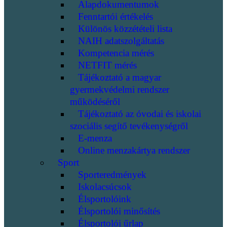
Alapdokumentumok
Fenntartói értékelés
Különös közzétételi lista
NAIH adatszolgáltatás
Kompetencia mérés
NETFIT mérés
Tájékoztató a magyar
gyermekvédelmi rendszer
működéséről
Tájékoztató az óvodai és iskolai
szociális segítő tevékenységről
E-menza
Online menzakártya rendszer
Sport
Sporteredmények
Iskolacsúcsok
Élsportolóink
Élsportolói minősítés
Élsportolói űrlap