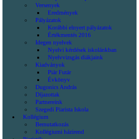
Versenyek
Eredmények
Pályázatok
Korábbi elnyert pályázatok
Értékmentés 2016
Idegen nyelvek
Nyelvi kérdések iskolánkban
Nyelvvizsgás diákjaink
Kiadványok
Piár Futár
Évkönyv
Dugonics András
Díjazottak
Partnereink
Szegedi Piarista Iskola
Kollégium
Bemutatkozás
Kollégiumi házirend