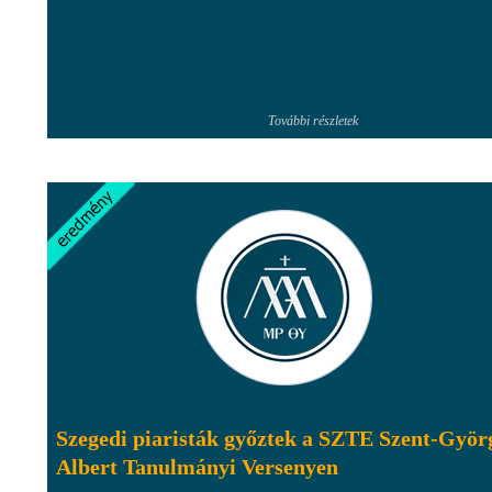
További részletek
Szegedi piaristák győztek a SZTE Szent-Györ
Albert Tanulmányi Versenyen