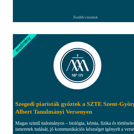
További részletek
Szegedi piaristák győztek a SZTE Szent-Györ
Albert Tanulmányi Versenyen
Magas szintű tudományos – biológia, kémia, fizika és történel
ismeretek tudását, jó kommunikációs készséget igényelt a vers