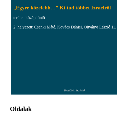
„Egyre közelebb…” Ki tud többet Izraelről
területi középdöntő
2. helyezett: Csenki Máté, Kovács Dániel, Oltványi László 11.
További részletek
Oldalak