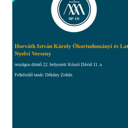
Horváth István Károly Ókortudományi és La
Nyelvi Verseny
országos döntő 22. helyezett: Kószó Dávid 11. a
Felkészítő tanár: Dékány Zoltán