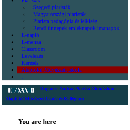
Piaristák
Szegedi piaristák
Magyarországi piaristák
Piarista pedagógia és lelkiség
Rendi ünnepek emléknapok imanapok
E-napló
E-menza
Classroom
Levelezés
Keresés
Alapfokú Művészeti Iskola
.
Dugonics András Piarista Gimnázium
Alapfokú Művészeti Iskola és Kollégium
You are here