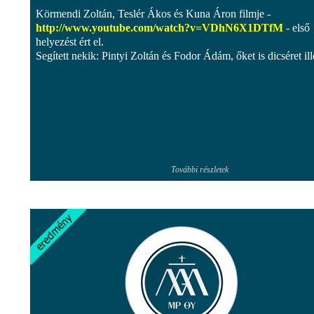
Körmendi Zoltán, Teslér Ákos és Kuna Áron filmje -
http://www.youtube.com/watch?v=VDhN6X1DTfM
- első
helyezést ért el.
Segített nekik: Pintyi Zoltán és Fodor Ádám, őket is dicséret ille
További részletek