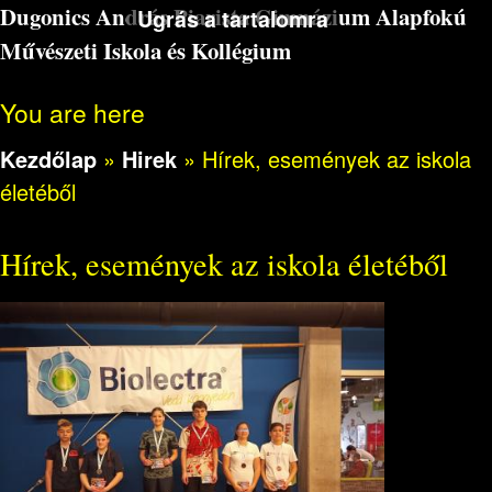
Dugonics András Piarista Gimnázium Alapfokú
Ugrás a tartalomra
Művészeti Iskola és Kollégium
You are here
Kezdőlap
»
Hirek
»
Hírek, események az iskola
életéből
Hírek, események az iskola életéből