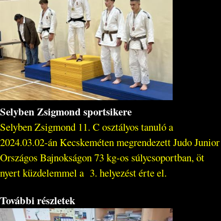
Selyben Zsigmond sportsikere
Selyben Zsigmond 11. C osztályos tanuló a
2024.03.02-án Kecskeméten megrendezett Judo Junior
Országos Bajnokságon 73 kg-os súlycsoportban, öt
nyert küzdelemmel a 3. helyezést érte el.
További részletek