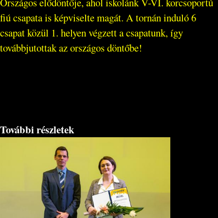
Országos elődöntője, ahol iskolánk V-VI. korcsoportú
fiú csapata is képviselte magát. A tornán induló 6
csapat közül 1. helyen végzett a csapatunk, így
továbbjutottak az országos döntőbe!
További részletek