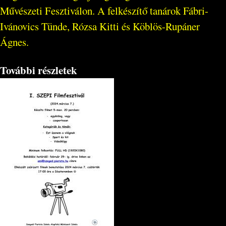
Művészeti Fesztiválon. A felkészítő tanárok Fábri-
Ivánovics Tünde, Rózsa Kitti és Köblös-Rupáner
Ágnes.
További részletek