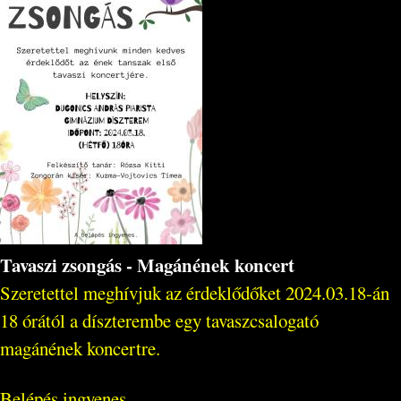
Tavaszi zsongás - Magánének koncert
Szeretettel meghívjuk az érdeklődőket 2024.03.18-án
18 órától a díszterembe egy tavaszcsalogató
magánének koncertre.
Belépés ingyenes.