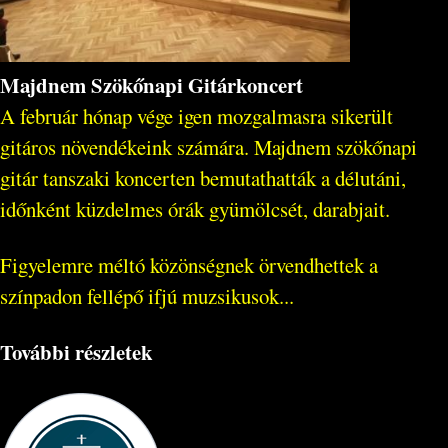
Majdnem Szökőnapi Gitárkoncert
A február hónap vége igen mozgalmasra sikerült
gitáros növendékeink számára. Majdnem szökőnapi
gitár tanszaki koncerten bemutathatták a délutáni,
időnként küzdelmes órák gyümölcsét, darabjait.
Figyelemre méltó közönségnek örvendhettek a
színpadon fellépő ifjú muzsikusok...
További részletek