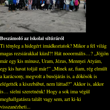
Beszámoló az iskolai sítúráról
Ti tényleg a hidegért imádkoztatok? Mikor a fél világ
magas rezsiárakkal küzd?! Hát nooormális…? „Jöjjön
már egy kis mínusz, Uram, Jézus, Mennyei Atyám,
egy kis havat toljál már!” „Minek az, fiam, rég elmúlt
a karácsony, megvolt a busójárás is, a dökösök is
elégették a kiszebábut, nem láttad?” Akkor is, akkor
is… síelni szeretnénk! Hogy a sok ima végül
meghallgatásra talált vagy sem, azt ki-ki
visszanézheti...