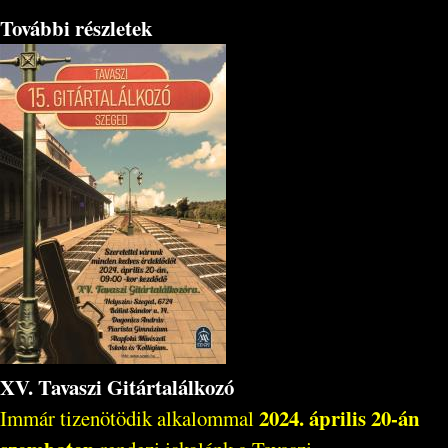
További részletek
XV. Tavaszi Gitártalálkozó
2024. április 20-án
Immár tizenötödik alkalommal