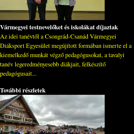
Vármegyei testnevelőket és iskolákat díjaztak
Az idei tanévtől a Csongrád-Csanád Vármegyei
Diáksport Egyesület megújított formában ismerte el a
kiemelkedő munkát végző pedagógusokat, a tavalyi
tanév legeredményesebb diákjait, felkészítő
pedagógusait...
További részletek