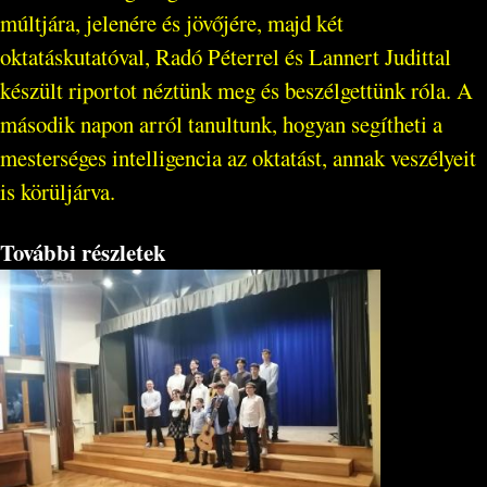
múltjára, jelenére és jövőjére, majd két
oktatáskutatóval, Radó Péterrel és Lannert Judittal
készült riportot néztünk meg és beszélgettünk róla. A
második napon arról tanultunk, hogyan segítheti a
mesterséges intelligencia az oktatást, annak veszélyeit
is körüljárva.
További részletek