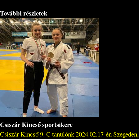
További részletek
Csiszár Kincső sportsikere
Csiszár Kincső 9. C tanulónk 2024.02.17-én Szegeden,