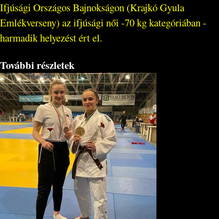
Ifjúsági Országos Bajnokságon (Krajkó Gyula
Emlékverseny) az ifjúsági női -70 kg kategóriában -
harmadik helyezést ért el.
További részletek