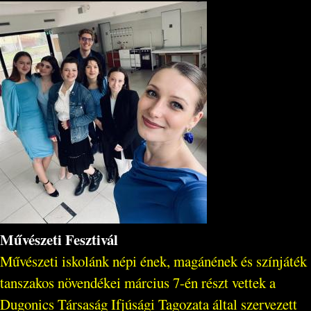
Művészeti Fesztivál
Művészeti iskolánk népi ének, magánének és színjáték
tanszakos növendékei március 7-én részt vettek a
Dugonics Társaság Ifjúsági Tagozata által szervezett