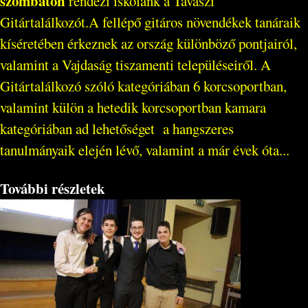
szombaton
rendezi iskolánk a Tavaszi
Gitártalálkozót.A fellépő gitáros növendékek tanáraik
kíséretében érkeznek az ország különböző pontjairól,
valamint a Vajdaság tiszamenti településeiről. A
Gitártalálkozó szóló kategóriában 6 korcsoportban,
valamint külön a hetedik korcsoportban kamara
kategóriában ad lehetőséget a hangszeres
tanulmányaik elején lévő, valamint a már évek óta...
További részletek