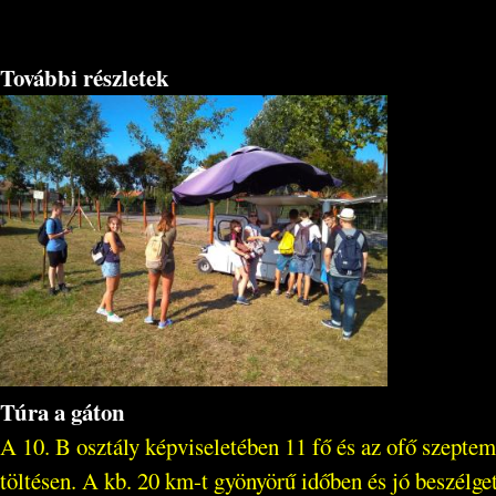
További részletek
Túra a gáton
A 10. B osztály képviseletében 11 fő és az ofő szeptem
töltésen. A kb. 20 km-t gyönyörű időben és jó beszélge