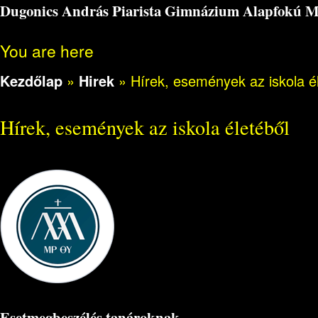
Dugonics András Piarista Gimnázium Alapfokú Műv
You are here
Kezdőlap
»
Hirek
»
Hírek, események az iskola é
Hírek, események az iskola életéből
Esetmegbeszélés tanároknak