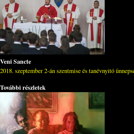
Veni Sancte
2018. szeptember 2-án szentmise és tanévnyitó ünneps
További részletek