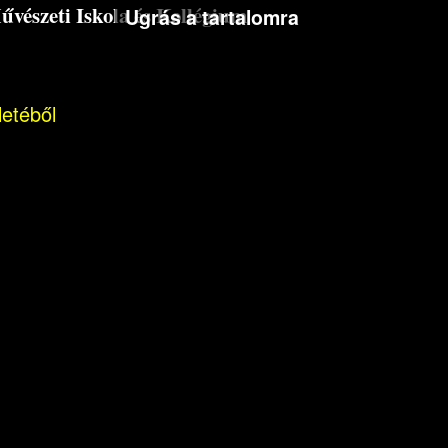
észeti Iskola és Kollégium
Ugrás a tartalomra
letéből