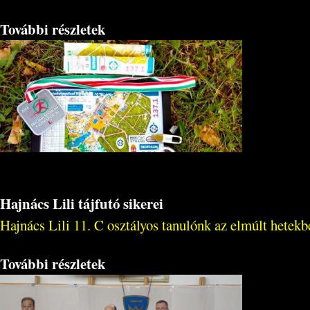
További részletek
Hajnács Lili tájfutó sikerei
Hajnács Lili 11. C osztályos tanulónk az elmúlt hetekbe
További részletek