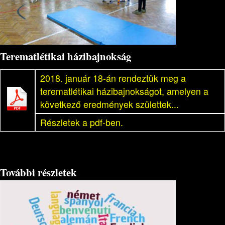
Terematlétikai házibajnokság
2018. január 18-án rendeztük meg a
terematlétikai házibajnokságot, amelyen a
következő eredmények születtek...
Részletek a pdf-ben.
További részletek