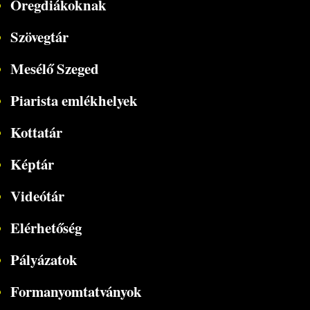
Öregdiákoknak
Szövegtár
Mesélő Szeged
Piarista emlékhelyek
Kottatár
Képtár
Videótár
Elérhetőség
Pályázatok
Formanyomtatványok