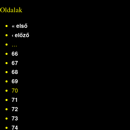
Oldalak
« első
‹ előző
…
66
67
68
69
70
71
72
73
74