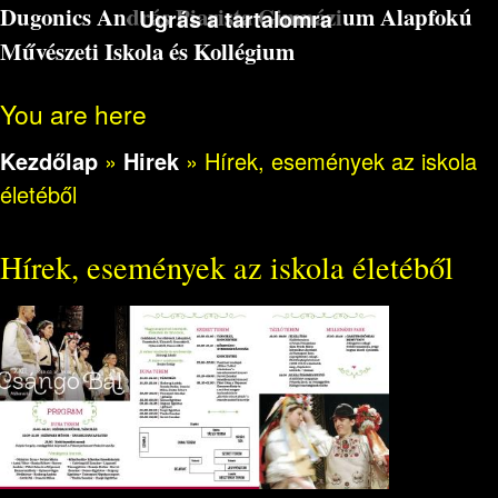
Dugonics András Piarista Gimnázium Alapfokú
Ugrás a tartalomra
Művészeti Iskola és Kollégium
You are here
Kezdőlap
»
Hirek
»
Hírek, események az iskola
életéből
Hírek, események az iskola életéből