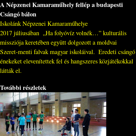
A Népzenei Kamaraműhely fellép a budapesti
Csángó bálon
Iskolánk Népzenei Kamaraműhelye
2017 júliusában „Ha folyóvíz volnék…” kulturális
missziója keretében együtt dolgozott a moldvai
Szeret-menti falvak magyar iskoláival. Eredeti csángó
énekeket elevenítettek fel és hangszeres közjátékokkal
látták el.
További részletek