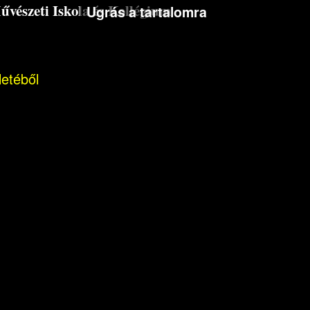
észeti Iskola és Kollégium
Ugrás a tartalomra
letéből