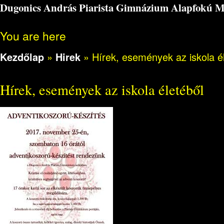
Dugonics András Piarista Gimnázium Alapfokú Műv
You are here
Kezdőlap
»
Hirek
»
Hírek, események az iskola é
Hírek, események az iskola életéből