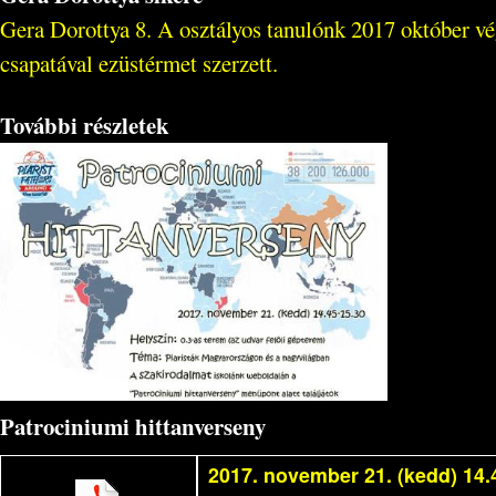
Gera Dorottya 8. A osztályos tanulónk 2017 október v
csapatával ezüstérmet szerzett.
További részletek
Patrociniumi hittanverseny
2017. november 21. (kedd) 14.