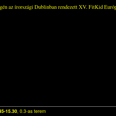
égén az írországi Dublinban rendezett XV. FitKid Euró
45-15.30
, 0.3-as terem