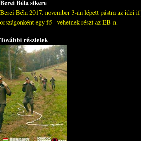
Berei Béla sikere
Berei Béla 2017. november 3-án lépett pástra az idei 
országonként egy fő - vehetnek részt az EB-n.
További részletek