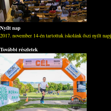
Nyílt nap
2017. november 14-én tartottuk iskolánk őszi nyílt na
További részletek