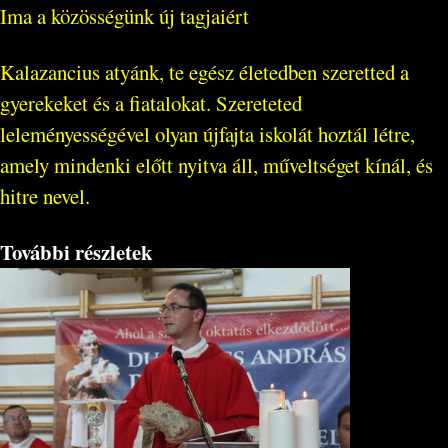
Ima a közösségünk új tagjaiért
Kalazancius atyánk, te egész életedben szeretted a
gyerekeket és a fiatalokat. Szereteted
leleményességével olyan újfajta iskolát hoztál létre,
amely mindenki előtt nyitva áll, műveltséget kínál, és
hitre nevel.
További részletek