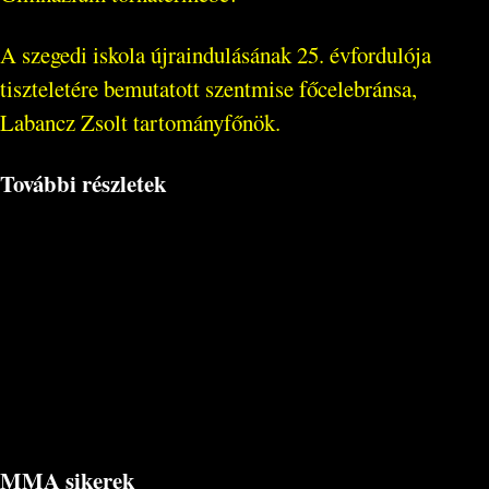
A szegedi iskola újraindulásának 25. évfordulója
tiszteletére bemutatott szentmise főcelebránsa,
Labancz Zsolt tartományfőnök.
További részletek
MMA sikerek