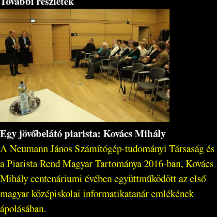
További részletek
Egy jövőbelátó piarista: Kovács Mihály
A Neumann János Számítógép-tudományi Társaság és
a Piarista Rend Magyar Tartománya 2016-ban, Kovács
Mihály centenáriumi évében együttműködött az első
magyar középiskolai informatikatanár emlékének
ápolásában.