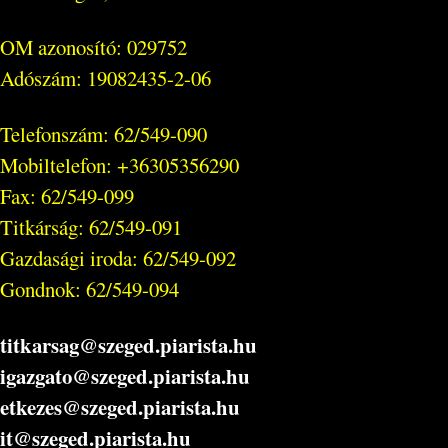
OM azonosító: 029752
Adószám: 19082435-2-06
Telefonszám: 62/549-090
Mobiltelefon: +36305356290
Fax: 62/549-099
Titkárság: 62/549-091
Gazdasági iroda: 62/549-092
Gondnok: 62/549-094
titkarsag@szeged.piarista.hu
igazgato@szeged.piarista.hu
etkezes@szeged.piarista.hu
it@szeged.piarista.hu