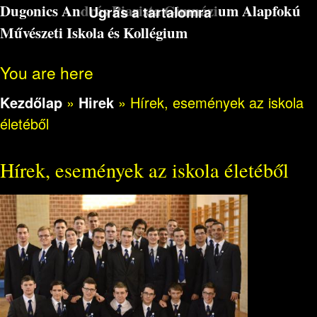
Dugonics András Piarista Gimnázium Alapfokú
Ugrás a tartalomra
Művészeti Iskola és Kollégium
You are here
Kezdőlap
»
Hirek
»
Hírek, események az iskola
életéből
Hírek, események az iskola életéből