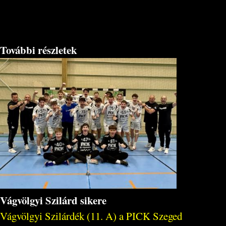
További részletek
Vágvölgyi Szilárd sikere
Vágvölgyi Szilárdék (11. A) a PICK Szeged