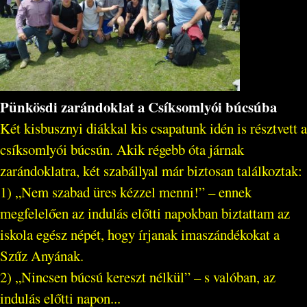
Pünkösdi zarándoklat a Csíksomlyói búcsúba
Két kisbusznyi diákkal kis csapatunk idén is résztvett a
csíksomlyói búcsún. Akik régebb óta járnak
zarándoklatra, két szabállyal már biztosan találkoztak:
1) „Nem szabad üres kézzel menni!” – ennek
megfelelően az indulás előtti napokban biztattam az
iskola egész népét, hogy írjanak imaszándékokat a
Szűz Anyának.
2) „Nincsen búcsú kereszt nélkül” – s valóban, az
indulás előtti napon...