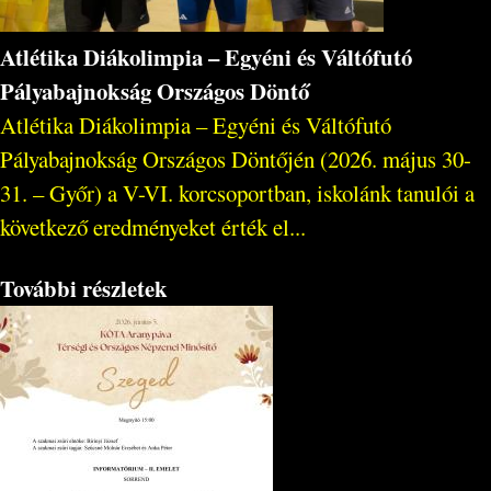
Atlétika Diákolimpia – Egyéni és Váltófutó
Pályabajnokság Országos Döntő
Atlétika Diákolimpia – Egyéni és Váltófutó
Pályabajnokság Országos Döntőjén (2026. május 30-
31. – Győr) a V-VI. korcsoportban, iskolánk tanulói a
következő eredményeket érték el...
További részletek