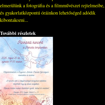
elmerülünk a fotográfia és a filmművészet rejtelmeibe,
és gyakorlatközpontú óráinkon lehetőséged adódik
kibontakozni...
További részletek