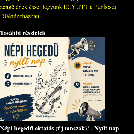
zengő énekléssel legyünk EGYÜTT a Pünkösdi
Diáktáncházban...
További részletek
Népi hegedű oktatás (új tanszak)! - Nyílt nap