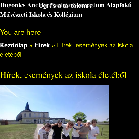
Dugonics András Piarista Gimnázium Alapfokú
Ugrás a tartalomra
Művészeti Iskola és Kollégium
You are here
Kezdőlap
»
Hirek
»
Hírek, események az iskola
életéből
Hírek, események az iskola életéből