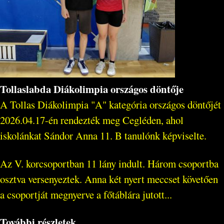
Tollaslabda Diákolimpia országos döntője
A Tollas Diákolimpia "A" kategória országos döntőjét
2026.04.17-én rendezték meg Cegléden, ahol
iskolánkat Sándor Anna 11. B tanulónk képviselte.
Az V. korcsoportban 11 lány indult. Három csoportba
osztva versenyeztek. Anna két nyert meccset követően
a csoportját megnyerve a főtáblára jutott...
További részletek