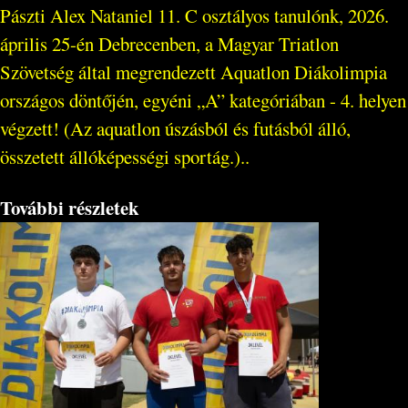
Pászti Alex Nataniel 11. C osztályos tanulónk, 2026.
április 25-én Debrecenben, a Magyar Triatlon
Szövetség által megrendezett Aquatlon Diákolimpia
országos döntőjén, egyéni „A” kategóriában - 4. helyen
végzett! (Az aquatlon úszásból és futásból álló,
összetett állóképességi sportág.)..
További részletek