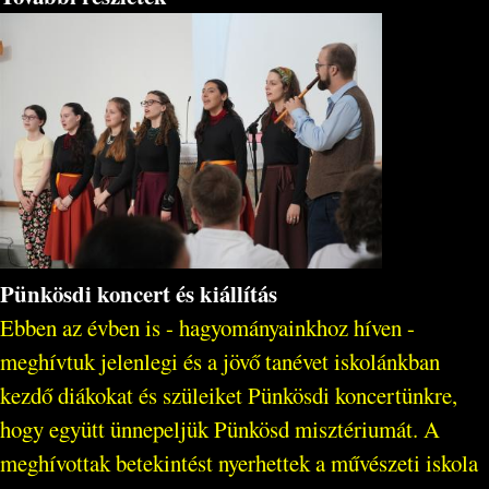
Pünkösdi koncert és kiállítás
Ebben az évben is - hagyományainkhoz híven -
meghívtuk jelenlegi és a jövő tanévet iskolánkban
kezdő diákokat és szüleiket Pünkösdi koncertünkre,
hogy együtt ünnepeljük Pünkösd misztériumát. A
meghívottak betekintést nyerhettek a művészeti iskola