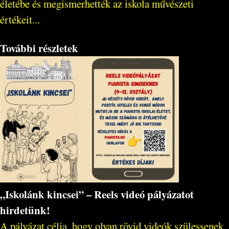
életébe és megismerhették az iskola művészeti
értékeit...
További részletek
„Iskolánk kincsei” – Reels videó pályázatot
hirdetünk!
A pályázat célja, hogy olyan rövid videók szülessenek,