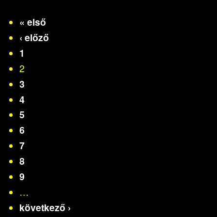
« első
‹ előző
1
2
3
4
5
6
7
8
9
…
következő ›