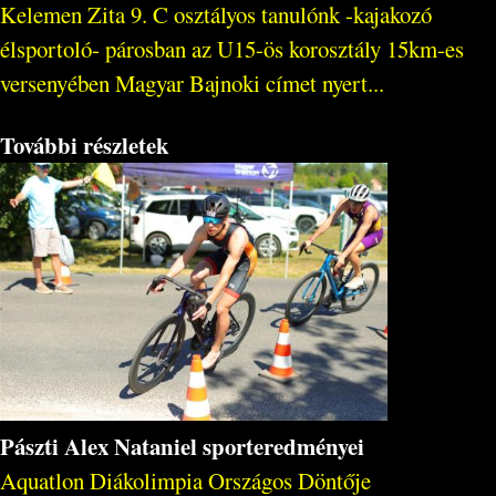
Kelemen Zita 9. C osztályos tanulónk -kajakozó
élsportoló- párosban az U15-ös korosztály 15km-es
versenyében Magyar Bajnoki címet nyert...
További részletek
Pászti Alex Nataniel sporteredményei
Aquatlon Diákolimpia Országos Döntője