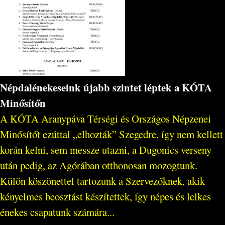
Népdalénekeseink újabb szintet léptek a KÓTA
Minősítőn
A KÓTA Aranypáva Térségi és Országos Népzenei
Minősítőt ezúttal „elhozták” Szegedre, így nem kellett
korán kelni, sem messze utazni, a Dugonics verseny
után pedig, az Agórában otthonosan mozogtunk.
Külön köszönettel tartozunk a Szervezőknek, akik
kényelmes beosztást készítettek, így népes és lelkes
énekes csapatunk számára...