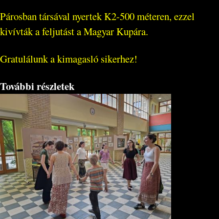
Párosban társával nyertek K2-500 méteren, ezzel
kivívták a feljutást a Magyar Kupára.
Gratulálunk a kimagasló sikerhez!
További részletek