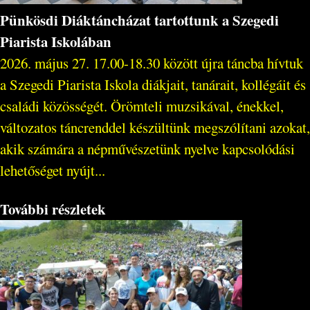
Pünkösdi Diáktáncházat tartottunk a Szegedi
Piarista Iskolában
2026. május 27. 17.00-18.30 között újra táncba hívtuk
a Szegedi Piarista Iskola diákjait, tanárait, kollégáit és
családi közösségét. Örömteli muzsikával, énekkel,
változatos táncrenddel készültünk megszólítani azokat,
akik számára a népművészetünk nyelve kapcsolódási
lehetőséget nyújt...
További részletek