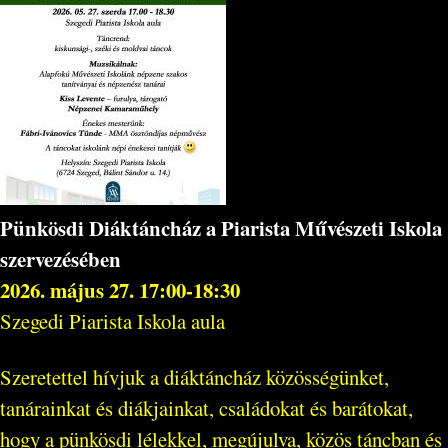
Pünkösdi Diáktáncház a Piarista Művészeti Iskola
szervezésében
2026. május 27. 17:00-18:30
Szegedi Piarista Iskola aula
Szeretettel hívjuk a diáktáncház közösségünket,
tanárainkat és diákjainkat, családokat és barátokat,
hogy a pünkösdi lélekkel, megújulva, közös táncban és