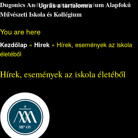
Dugonics András Piarista Gimnázium Alapfokú
Ugrás a tartalomra
Művészeti Iskola és Kollégium
You are here
Kezdőlap
»
Hirek
»
Hírek, események az iskola
életéből
Hírek, események az iskola életéből