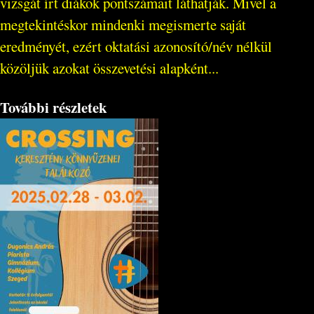
vizsgát írt diákok pontszámait láthatják. Mivel a
megtekintéskor mindenki megismerte saját
eredményét, ezért oktatási azonosító/név nélkül
közöljük azokat összevetési alapként...
További részletek