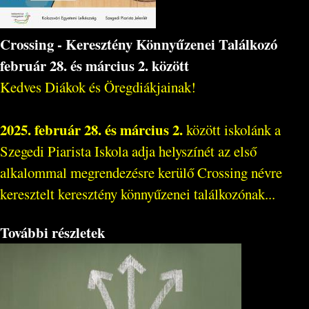
Crossing - Keresztény Könnyűzenei Találkozó
február 28. és március 2. között
Kedves Diákok és Öregdiákjainak!
2025. február 28. és március 2.
között iskolánk a
Szegedi Piarista Iskola adja helyszínét az első
alkalommal megrendezésre kerülő Crossing névre
keresztelt keresztény könnyűzenei találkozónak...
További részletek