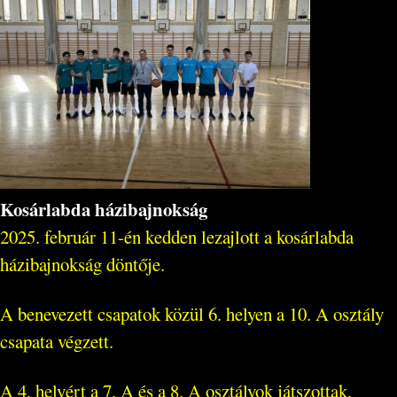
Kosárlabda házibajnokság
2025. február 11-én kedden lezajlott a kosárlabda
házibajnokság döntője.
A benevezett csapatok közül 6. helyen a 10. A osztály
csapata végzett.
A 4. helyért a 7. A és a 8. A osztályok játszottak,