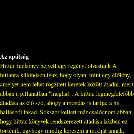
Az apátság
Hittan tankönyv helyett egy regényt olvastunk A
hittanra különösen igaz, hogy olyan, mint egy élőlény,
amelyet nem lehet rögzített keretek között átadni, mert
abban a pillanatban "meghal". A hittan legmegfelelőbb
átadása az élő szó, ahogy a mondás is tartja: a hit
hallásból fakad. Sokszor kellett már csalódnom abban,
hogy hittan könyvek rendszerezett átadása közben ez
történik, úgyhogy mindig keresem a módját annak,