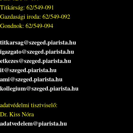
Titkárság: 62/549-091
Gazdasági iroda: 62/549-092
Gondnok: 62/549-094
titkarsag@szeged.piarista.hu
igazgato@szeged.piarista.hu
etkezes@szeged.piarista.hu
it@szeged.piarista.hu
ami@szeged.piarista.hu
kollegium@szeged.piarista.hu
adatvédelmi tisztviselő:
Dr. Kiss Nóra
adatvedelem@piarista.hu