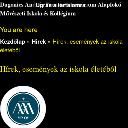
Dugonics András Piarista Gimnázium Alapfokú
Ugrás a tartalomra
Művészeti Iskola és Kollégium
You are here
Kezdőlap
»
Hirek
»
Hírek, események az iskola
életéből
Hírek, események az iskola életéből