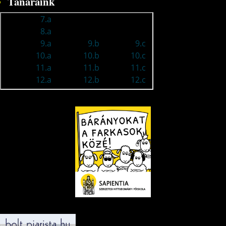
Tanáraink