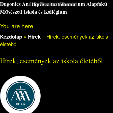
Dugonics András Piarista Gimnázium Alapfokú
Ugrás a tartalomra
Művészeti Iskola és Kollégium
You are here
Kezdőlap
»
Hirek
»
Hírek, események az iskola
életéből
Hírek, események az iskola életéből