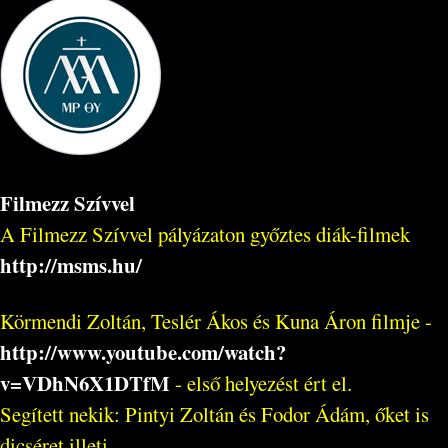
Filmezz Szívvel
A Filmezz Szívvel pályázaton győztes diák-filmek
http://msms.hu/
Körmendi Zoltán, Teslér Ákos és Kuna Áron filmje -
http://www.youtube.com/watch?
v=VDhN6X1DTfM
- első helyezést ért el.
Segített nekik: Pintyi Zoltán és Fodor Ádám, őket is
dicséret illeti...