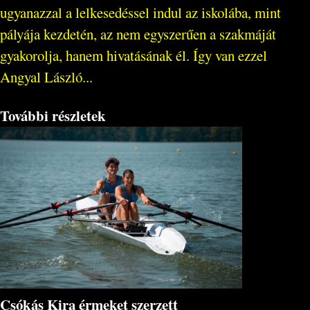
ugyanazzal a lelkesedéssel indul az iskolába, mint
pályája kezdetén, az nem egyszerűen a szakmáját
gyakorolja, hanem hivatásának él. Így van ezzel
Angyal László...
További részletek
Csókás Kira érmeket szerzett