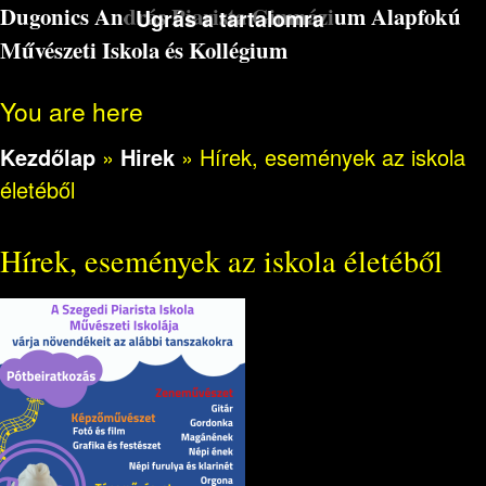
Dugonics András Piarista Gimnázium Alapfokú
Ugrás a tartalomra
Művészeti Iskola és Kollégium
You are here
Kezdőlap
»
Hirek
»
Hírek, események az iskola
életéből
Hírek, események az iskola életéből