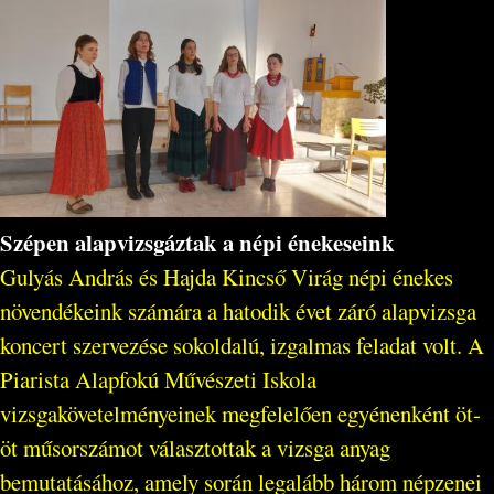
Szépen alapvizsgáztak a népi énekeseink
Gulyás András és Hajda Kincső Virág népi énekes
növendékeink számára a hatodik évet záró alapvizsga
koncert szervezése sokoldalú, izgalmas feladat volt. A
Piarista Alapfokú Művészeti Iskola
vizsgakövetelményeinek megfelelően egyénenként öt-
öt műsorszámot választottak a vizsga anyag
bemutatásához, amely során legalább három népzenei