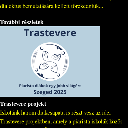
dialektus bemutatására kellett törekedniük...
További részletek
Trastevere projekt
Iskolánk három diákcsapata is részt vesz az idei
Trastevere projektben, amely a piarista iskolák közös