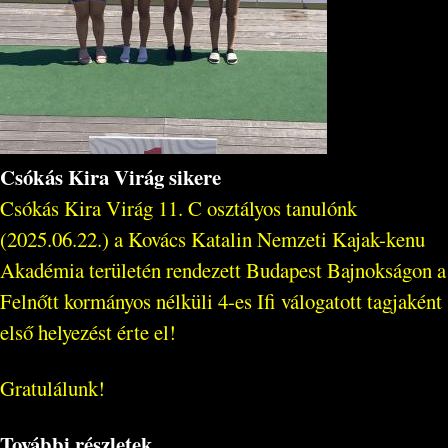
Csókás Kira Virág sikere
Csókás Kira Virág 11. C osztályos tanulónk
(2025.06.22.) a Kovács Katalin Nemzeti Kajak-kenu
Akadémia területén rendezett Budapest Bajnokságon a
Felnőtt kormányos nélküli 4-es Ifi válogatott tagjaként
első helyezést érte el!
Gratulálunk!
További részletek