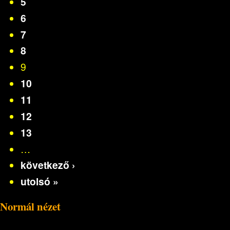
5
6
7
8
9
10
11
12
13
…
következő ›
utolsó »
Normál nézet