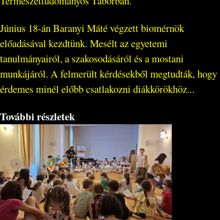
Természettudományos Táborban.
Június 18-án Baranyi Máté végzett biomérnök
előadásával kezdtünk. Mesélt az egyetemi
tanulmányairól, a szakosodásáról és a mostani
munkájáról. A felmerült kérdésekből megtudták, hogy
érdemes minél előbb csatlakozni diákkörökhöz...
További részletek