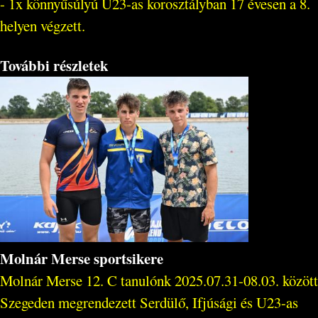
- 1x könnyűsúlyú U23-as korosztályban 17 évesen a 8.
helyen végzett.
További részletek
Molnár Merse sportsikere
Molnár Merse 12. C tanulónk 2025.07.31-08.03. között
Szegeden megrendezett Serdülő, Ifjúsági és U23-as