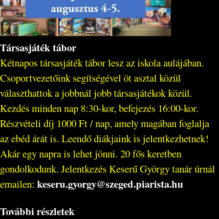
Társasjáték tábor
Kétnapos társasjáték tábor lesz az iskola aulájában.
Csoportvezetőink segítségével öt asztal közül
választhattok a jobbnál jobb társasjátékok közül.
Kezdés minden nap 8:30-kor, befejezés 16:00-kor.
Részvételi díj 1000 Ft / nap, amely magában foglalja
az ebéd árát is. Leendő diákjaink is jelentkezhetnek!
Akár egy napra is lehet jönni. 20 fős keretben
gondolkodunk. Jelentkezés Keserű György tanár úrnál
keseru.gyorgy@szeged.piarista.hu
emailen:
További részletek