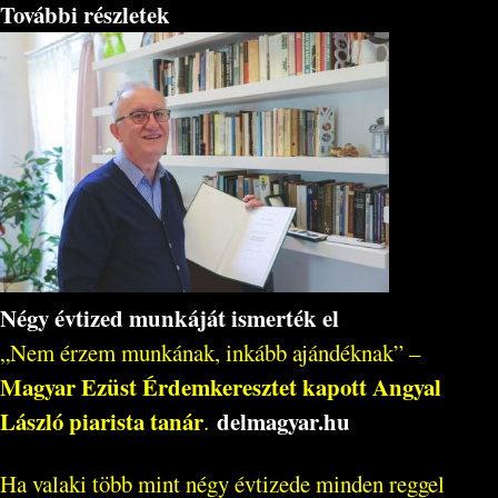
További részletek
Négy évtized munkáját ismerték el
„Nem érzem munkának, inkább ajándéknak” –
Magyar Ezüst Érdemkeresztet kapott Angyal
László piarista tanár
delmagyar.hu
.
Ha valaki több mint négy évtizede minden reggel