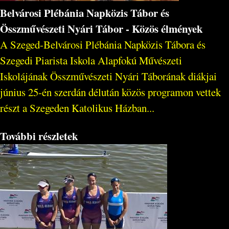
Belvárosi Plébánia Napközis Tábor és
Összművészeti Nyári Tábor - Közös élmények
A Szeged-Belvárosi Plébánia Napközis Tábora és
Szegedi Piarista Iskola Alapfokú Művészeti
Iskolájának Összművészeti Nyári Táborának diákjai
június 25-én szerdán délután közös programon vettek
részt a Szegeden Katolikus Házban...
További részletek