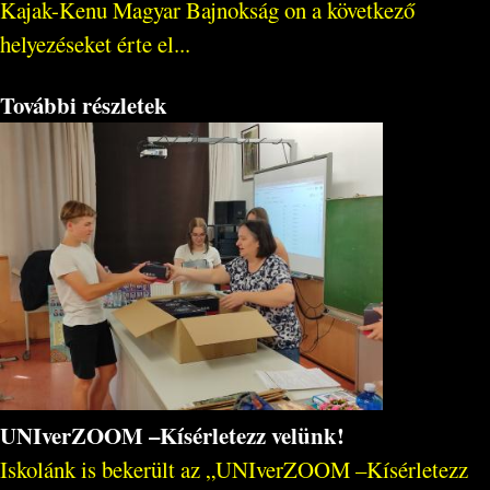
Kajak-Kenu Magyar Bajnokság on a következő
helyezéseket érte el...
További részletek
UNIverZOOM –Kísérletezz velünk!
Iskolánk is bekerült az „UNIverZOOM –Kísérletezz