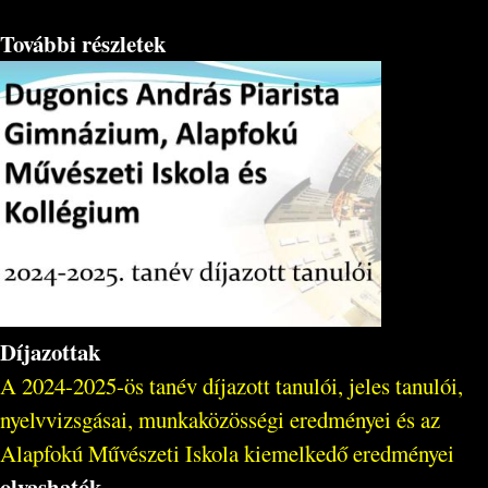
További részletek
Díjazottak
A 2024-2025-ös tanév díjazott tanulói, jeles tanulói,
nyelvvizsgásai, munkaközösségi eredményei és az
Alapfokú Művészeti Iskola kiemelkedő eredményei
olvashatók
.