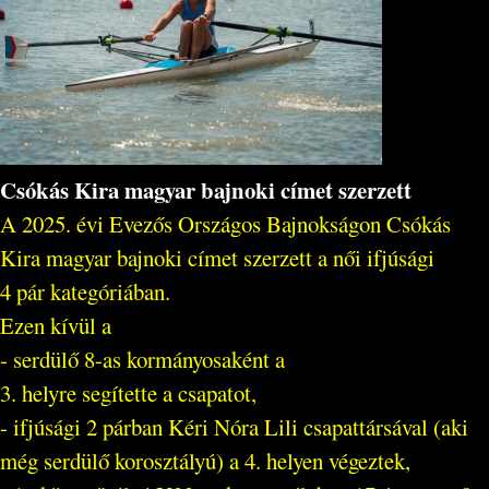
Csókás Kira magyar bajnoki címet szerzett
A 2025. évi Evezős Országos Bajnokságon Csókás
Kira magyar bajnoki címet szerzett a női ifjúsági
4 pár kategóriában.
Ezen kívül a
- serdülő 8-as kormányosaként a
3. helyre segítette a csapatot,
- ifjúsági 2 párban Kéri Nóra Lili csapattársával (aki
még serdülő korosztályú) a 4. helyen végeztek,