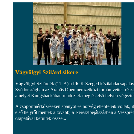
Vágvölgyi Szilárd sikere
Vágvölgyi Szilárdék (11. A) a PICK Szeged kézilabdacsapatáv
Svédországban az Aranäs Open nemzetközi tornán vettek rész
amelyet Kungsbackában rendeztek meg és első helyen végezte
A csoportmérkőzéseken spanyol és norvég ellenfeleik voltak, it
első helyről mentek a tovább, a keresztbejátszásban a Veszpr
csapatával kerültek össze...