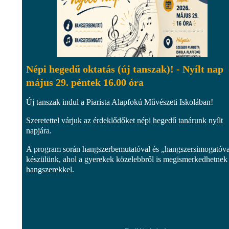
Népi hegedű oktatás (új tanszak)! - Nyílt nap
május 29. péntek 16.00 óra
Új tanszak indul a Piarista Alapfokú Művészeti Iskolában!
Szeretettel várjuk az érdeklődőket népi hegedű tanárunk nyílt
napjára.
A program során hangszerbemutatóval és „hangszersimogatóva
készülünk, ahol a gyerekek közelebbről is megismerkedhetnek
hangszerekkel.