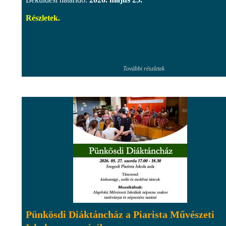
Részletek.
További részletek
Pünkösdi Diáktáncház a Piarista Művészeti