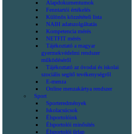
Alapdokumentumok
Fenntartói értékelés
Különös közzétételi lista
NAIH adatszolgáltatás
Kompetencia mérés
NETFIT mérés
Tájékoztató a magyar
gyermekvédelmi rendszer
működéséről
Tájékoztató az óvodai és iskolai
szociális segítő tevékenységről
E-menza
Online menzakártya rendszer
Sport
Sporteredmények
Iskolacsúcsok
Élsportolóink
Élsportolói minősítés
Élsportolói űrlap