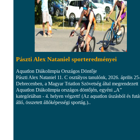
Pászti Alex Nataniel sporteredményei
Aquatlon Diákolimpia Országos Döntője
Pászti Alex Nataniel 11. C osztályos tanulónk, 2026. április 25
Debrecenben, a Magyar Triatlon Szövetség által megrendezett
Aquatlon Diákolimpia országos döntőjén, egyéni „A”
kategóriában - 4. helyen végzett! (Az aquatlon úszásból és futá
álló, összetett állóképességi sportág.)..