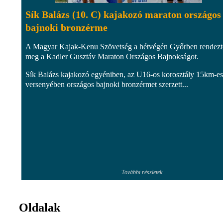
Sík Balázs (10. C) kajakozó maraton országos
bajnoki bronzérme
A Magyar Kajak-Kenu Szövetség a hétvégén Győrben rendezt
meg a Kadler Gusztáv Maraton Országos Bajnokságot.
Sík Balázs kajakozó egyéniben, az U16-os korosztály 15km-es
versenyében országos bajnoki bronzérmet szerzett...
További részletek
Oldalak