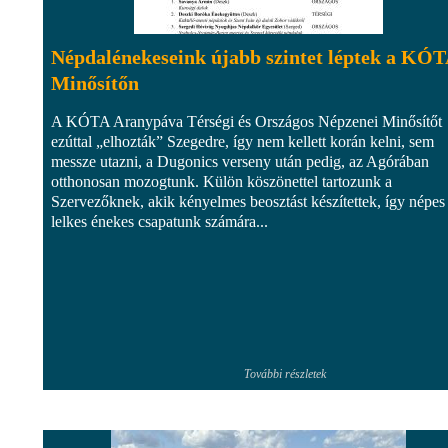
Népdalénekeseink újabb szintet léptek a KÓ
Minősítőn
A KÓTA Aranypáva Térségi és Országos Népzenei Minősítőt
ezúttal „elhozták” Szegedre, így nem kellett korán kelni, sem
messze utazni, a Dugonics verseny után pedig, az Agórában
otthonosan mozogtunk. Külön köszönettel tartozunk a
Szervezőknek, akik kényelmes beosztást készítettek, így népes
lelkes énekes csapatunk számára...
További részletek