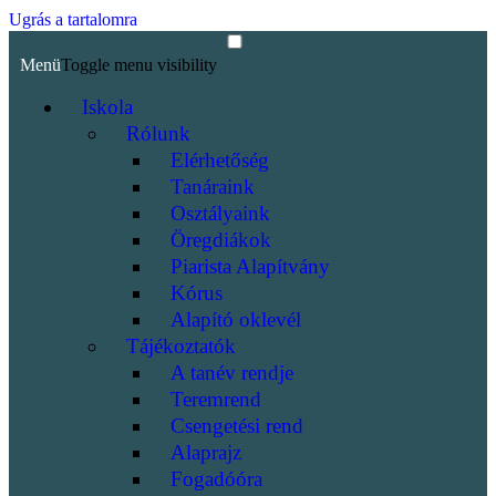
Ugrás a tartalomra
Menü
Toggle menu visibility
Iskola
Rólunk
Elérhetőség
Tanáraink
Osztályaink
Öregdiákok
Piarista Alapítvány
Kórus
Alapító oklevél
Tájékoztatók
A tanév rendje
Teremrend
Csengetési rend
Alaprajz
Fogadóóra