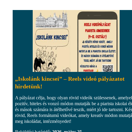
„Iskolánk kincsei” – Reels videó pályázatot
hirdetünk!
A pályázat célja, hogy olyan rövid videók szülessenek, amelye
pozitív, hiteles és vonzó módon mutatják be a piarista iskolai éle
és mások számára is átélhetővé teszik, miért jó ide tartozni. Kés
rövid, Reels formátumú videókat, amely kreatív módon mutatj
meg iskoládat, intézményedet!
Beküldési határidő:
2026. május 25.