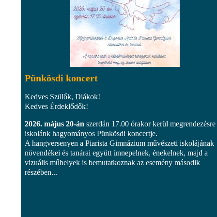
Pünkösdi koncert
Kedves Szülők, Diákok!
Kedves Érdeklődők!
2026. május 20-án
szerdán 17.00 órakor kerül megrendezésre
iskolánk hagyományos Pünkösdi koncertje.
A hangversenyen a Piarista Gimnázium művészeti iskolájának
növendékei és tanárai együtt ünnepelnek, énekelnek, majd a
vizuális műhelyek is bemutatkoznak az esemény második
részében...