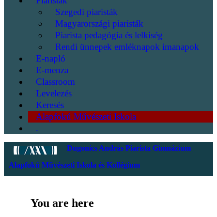
Piaristák
Szegedi piaristák
Magyarországi piaristák
Piarista pedagógia és lelkiség
Rendi ünnepek emléknapok imanapok
E-napló
E-menza
Classroom
Levelezés
Keresés
Alapfokú Művészeti Iskola
.
Dugonics András Piarista Gimnázium
Alapfokú Művészeti Iskola és Kollégium
You are here