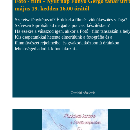
Fotó - film - Nyílt nap Fonyó Gergő tanár úrr
május 19. kedden 16.00 órától
Szeretsz fényképezni? Érdekel a film és videókészítés világa?
Szívesen kipróbálnád magad a podcast készítésben?
Ha ezekre a válaszod igen, akkor a Fotó - film tanszakán a hel
Kis csapatunkkal hetente elmerülünk a fotográfia és a
filmművészet rejtelmeibe, és gyakorlatközpontú óráinkon
lehetőséged adódik kibontakozni...
További részletek