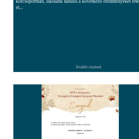
korcsoportban, iskolánk tanulói a következő eredményeket ért
el...
További részletek