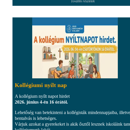
További részletek
Kollégiumi nyílt nap
A kollégium nyílt napot hirdet
2026. június 4-én 16 órától.
Lehetőség van betekinteni a kollégisták mindennapjaiba, illetve
bentalvás is lehetséges.
Várjuk azokat a gyerekeket is akik ősztől lesznek iskoláink tan
kollégiumunk lakói...