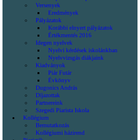
Versenyek
Eredmények
Pályázatok
Korábbi elnyert pályázatok
Értékmentés 2016
Idegen nyelvek
Nyelvi kérdések iskolánkban
Nyelvvizsgás diákjaink
Kiadványok
Piár Futár
Évkönyv
Dugonics András
Díjazottak
Partnereink
Szegedi Piarista Iskola
Kollégium
Bemutatkozás
Kollégiumi házirend