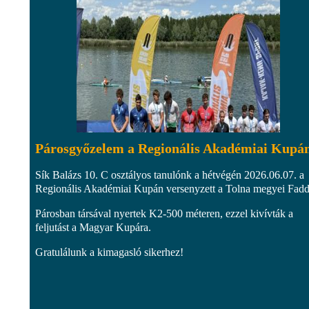
Párosgyőzelem a Regionális Akadémiai Kupá
Sík Balázs 10. C osztályos tanulónk a hétvégén 2026.06.07. a
Regionális Akadémiai Kupán versenyzett a Tolna megyei Fad
Párosban társával nyertek K2-500 méteren, ezzel kivívták a
feljutást a Magyar Kupára.
Gratulálunk a kimagasló sikerhez!