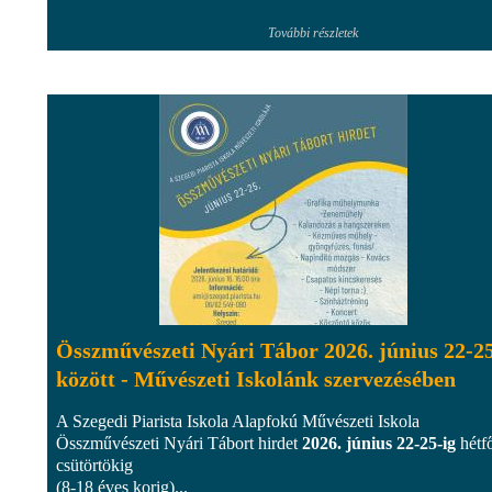
További részletek
Összművészeti Nyári Tábor 2026. június 22-25
között - Művészeti Iskolánk szervezésében
A Szegedi Piarista Iskola Alapfokú Művészeti Iskola
Összművészeti Nyári Tábort hirdet
2026. június 22-25-ig
hétfő
csütörtökig
(8-18 éves korig)...