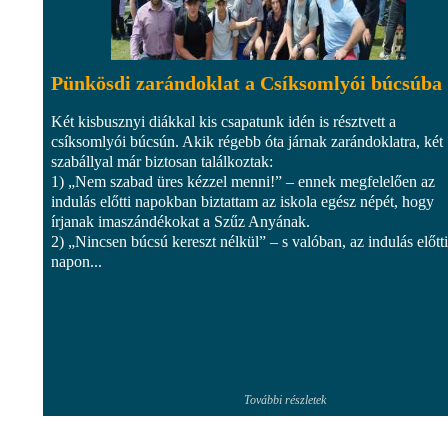
Pünkösdi zarándoklat a Csíksomlyói búcsúba
Két kisbusznyi diákkal kis csapatunk idén is résztvett a
csíksomlyói búcsún. Akik régebb óta járnak zarándoklatra, két
szabállyal már biztosan találkoztak:
1) „Nem szabad üres kézzel menni!” – ennek megfelelően az
indulás előtti napokban biztattam az iskola egész népét, hogy
írjanak imaszándékokat a Szűz Anyának.
2) „Nincsen búcsú kereszt nélkül” – s valóban, az indulás előtti
napon...
További részletek