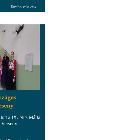
További részletek
szágos
rseny
lott a IX. Nits Márta
 Verseny