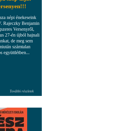
ersenyen!!!
haza népi énekeseink
V. Rajeczky Benjamin
szeres Versenyről,
us 27-én újból hajnali
unkat, de meg sem
 miután számtalan
 együttlétben...
További részletek