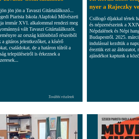
nyer a Rajeczky v
jön jön jön a Tavaszi Gitártalálkozó...
gedi Piarista Iskola Alapfokú Művészeti
Csillogó díjakkal tértek 
ája immár XVI. alkalommal rendezi meg
és népzenészeink a XXI
yománnyá vált Tavaszi Gitártalálkozót.
Népdalének és Népi hang
eményre az ország különböző részeiből
Budapestről. 2025. márci
 a gitáros jelentkezőket, a kísérő
indulással kezdtük a nap
kat, családokat, de a határon túlról a
éreztük ezt az áldozatot,
ság településeiről is érkeznek a
ajándékot kaptunk a közös
zeresek...
További részletek