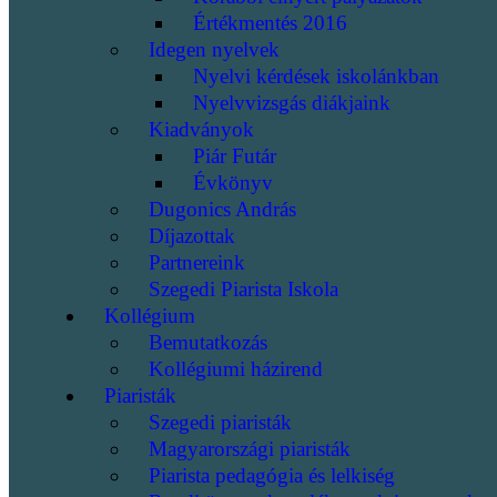
Értékmentés 2016
Idegen nyelvek
Nyelvi kérdések iskolánkban
Nyelvvizsgás diákjaink
Kiadványok
Piár Futár
Évkönyv
Dugonics András
Díjazottak
Partnereink
Szegedi Piarista Iskola
Kollégium
Bemutatkozás
Kollégiumi házirend
Piaristák
Szegedi piaristák
Magyarországi piaristák
Piarista pedagógia és lelkiség