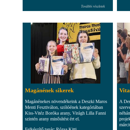
További részletek
Magánének sikerek
Vita
Magánénekes növendékeink a Deszki Maros
A Dem
Menti Fesztiválon, szólóének kategóriában
szerv
Kiss-Vitéz Boróka arany, Virágh Lilla Fanni
néhán
szintén arany minősítést ért el.
proje
márci
Felkészítő tanár: Rózsa Kitti