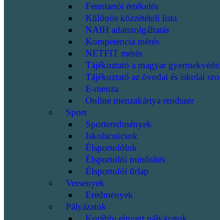
Fenntartói értékelés
Különös közzétételi lista
NAIH adatszolgáltatás
Kompetencia mérés
NETFIT mérés
Tájékoztató a magyar gyermekvéde
Tájékoztató az óvodai és iskolai szo
E-menza
Online menzakártya rendszer
Sport
Sporteredmények
Iskolacsúcsok
Élsportolóink
Élsportolói minősítés
Élsportolói űrlap
Versenyek
Eredmények
Pályázatok
Korábbi elnyert pályázatok