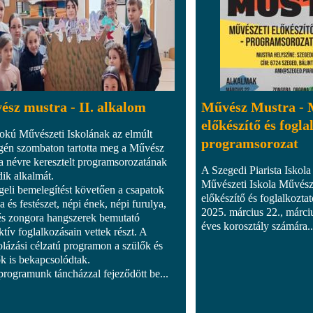
sz mustra - II. alkalom
Művész Mustra - 
előkészítő és fogla
okú Művészeti Iskolának az elmúlt
programsorozat
gén szombaton tartotta meg a Művész
a névre keresztelt programsorozatának
A Szegedi Piarista Iskola
ik alkalmát.
Művészeti Iskola Művész
geli bemelegítést követően a csapatok
előkészítő és foglalkoztat
a és festészet, népi ének, népi furulya,
2025. március 22., márci
 és zongora hangszerek bemutató
éves korosztály számára..
ktív foglalkozásain vettek részt. A
olázási célzatú programon a szülők és
ők is bekapcsolódtak.
programunk táncházzal fejeződött be...