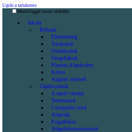
Ugrás a tartalomra
Menü
Toggle menu visibility
Iskola
Rólunk
Elérhetőség
Tanáraink
Osztályaink
Öregdiákok
Piarista Alapítvány
Kórus
Alapító oklevél
Tájékoztatók
A tanév rendje
Teremrend
Csengetési rend
Alaprajz
Fogadóóra
Alapdokumentumok