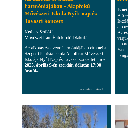
harmóniájában - Alapfokú
Ismét 
Művészeti Iskola Nyílt nap és
A Sze
Tavaszi koncert
Iskol
a hag
Kedves Szülők!
Az es
Művészet Iránt Érdeklődő Diákok!
várjuk
tanáro
Az alkotás és a zene harmóniájában címmel a
Vajda
Szegedi Piarista Iskola Alapfokú Művészeti
hangs
Iskolája Nyílt Nap és Tavaszi koncertet hirdet
2025. április 9-én szerdán délután 17:00
órától...
További részletek