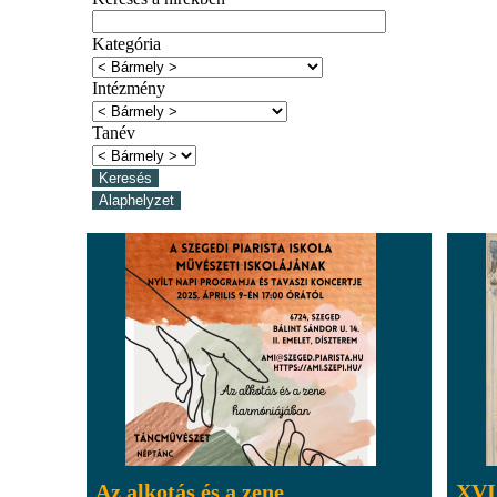
Kategória
Intézmény
Tanév
Az alkotás és a zene
XVI.