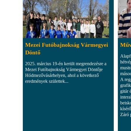
Mezei Futóbajnokság Vármegyei
Művé
Döntő
Alapf
hétvé
2025. március 19-én került megrendezésre a
mustr
Mezei Futóbajnokság Vármegyei Döntője
másod
Hódmezővásárhelyen, ahol a következő
A reg
eredmények születtek...
grafik
gitár
intera
beisk
kísér
Záró 