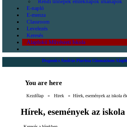
Rendi ünnepek emléknapok imanapok
E-napló
E-menza
Classroom
Levelezés
Keresés
Alapfokú Művészeti Iskola
.
Dugonics András Piarista Gimnázium Alapfo
You are here
Kezdőlap
»
Hirek
»
Hírek, események az iskola él
Hírek, események az iskola 
Keresés a hírekben