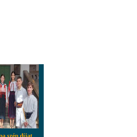
pa szép díjat