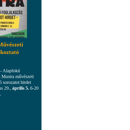
Művészeti
lkoztató
 - Alapfokú
 Mustra művészeti
ó sorozatot hirdet
us 29.,
április 5.
6-20
.