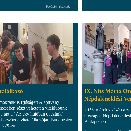
További részletek
találkozó
IX. Nits Márta Or
Népdaléneklési Ve
okratikus Ifjúságért Alapítvány
ezésében részt vehetett a vitaklubunk
2025. március 21-én a zaj
y tagja "Az egy hajóban evezünk"
Országos Népdaléneklési
kt országos vitatalálkozóján Budapesten
Budapesten.
us 29-én.