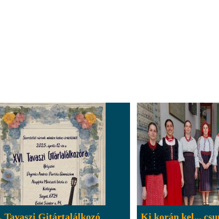
 Tavaszi Gitártalálkozó
Ki korán kel... csu