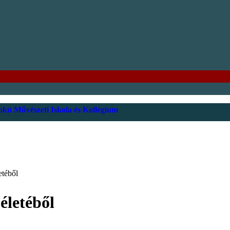
kú Művészeti Iskola és Kollégium
etéből
életéből