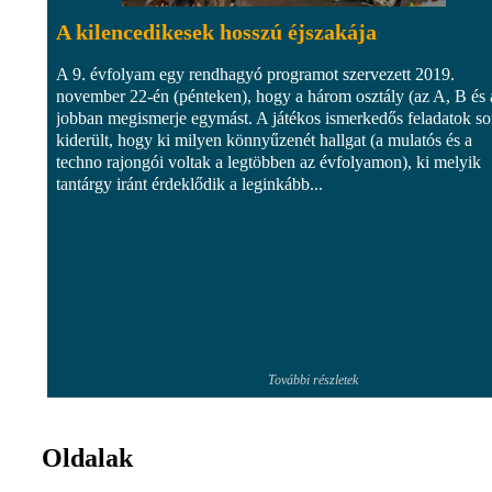
A kilencedikesek hosszú éjszakája
A 9. évfolyam egy rendhagyó programot szervezett 2019.
november 22-én (pénteken), hogy a három osztály (az A, B és 
jobban megismerje egymást. A játékos ismerkedős feladatok so
kiderült, hogy ki milyen könnyűzenét hallgat (a mulatós és a
techno rajongói voltak a legtöbben az évfolyamon), ki melyik
tantárgy iránt érdeklődik a leginkább...
További részletek
Oldalak