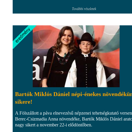
További részletek
Bartók Miklós Dániel népi-énekes növendékü
sikere!
A Fölszállott a páva elnevezésű népzenei tehetségkutató verse
Berec-Csizmadia Anna növendéke, Bartók Miklós Dániel arato
nagy sikert a november 22-i elődöntőben.