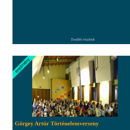
További részletek
Görgey Artúr Történelemverseny