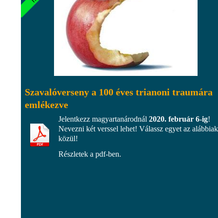
Szavalóverseny a 100 éves trianoni traumára
emlékezve
Jelentkezz magyartanárodnál
2020. február 6-ig
!
Nevezni két verssel lehet! Válassz egyet az alábbiak
közül!
Részletek a pdf-ben.