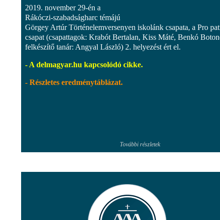
2019. november 29-én a
Rákóczi-szabadságharc témájú
Görgey Artúr Történelemversenyen iskolánk csapata, a Pro pat
csapat (csapattagok: Krabót Bertalan, Kiss Máté, Benkó Boton
felkészítő tanár: Angyal László) 2. helyezést ért el.
- A delmagyar.hu kapcsolódó cikke.
- Részletes eredménytáblázat.
További részletek