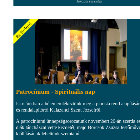
További részletek
Patrocínium - Spirituális nap
Iskolánkban a héten emlékeztünk meg a piarista rend alapításár
és rendalapítóról Kalazanci Szent Józsefről.
A patrocíniumi ünnepségsorozatunk novembert 20-án szerda e
diák táncházzal vette kezdetét, majd Börcsök Zsuzsa festőműv
kiállításának lehettünk szemtanúi.