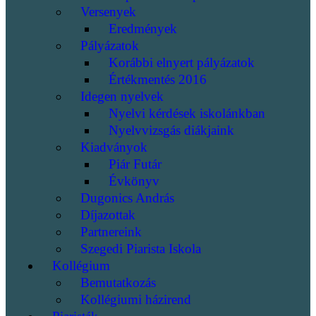
Versenyek
Eredmények
Pályázatok
Korábbi elnyert pályázatok
Értékmentés 2016
Idegen nyelvek
Nyelvi kérdések iskolánkban
Nyelvvizsgás diákjaink
Kiadványok
Piár Futár
Évkönyv
Dugonics András
Díjazottak
Partnereink
Szegedi Piarista Iskola
Kollégium
Bemutatkozás
Kollégiumi házirend