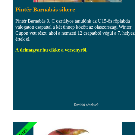
Pintér Barnabás sikere
Pintér Barnabás 9. C osztályos tanulónk az U15-ös röplabda
válogatott csapattal a két ünnep között az olaszországi Winter
Cupon vett részt, ahol a nemzeti 12 csapatból végül a 7. helyez
értek el.
A delmagyar.hu cikke a versenyről.
További részletek