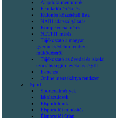
Alapdokumentumok
Fenntartói értékelés
Különös közzétételi lista
NAIH adatszolgáltatás
Kompetencia mérés
NETFIT mérés
Tájékoztató a magyar
gyermekvédelmi rendszer
működéséről
Tájékoztató az óvodai és iskolai
szociális segítő tevékenységről
E-menza
Online menzakártya rendszer
Sport
Sporteredmények
Iskolacsúcsok
Élsportolóink
Élsportolói minősítés
Élsportolói űrlap