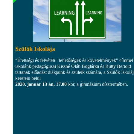
Szülők Iskolája
"Érettségi és felvételi - lehetőségek és követelmények" címmel
iskolánk pedagógusai Kissné Oláh Boglárka és Butty Bertold
tartanak előadást diákjaink és szüleik számára, a Szülők Iskoláj
keretein belül
2020. január 13-án, 17.00
-kor, a gimnázium dísztermében.