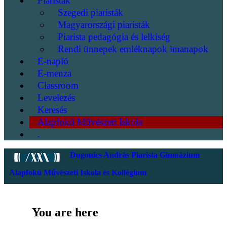
Piaristák
Szegedi piaristák
Magyarországi piaristák
Piarista pedagógia és lelkiség
Rendi ünnepek emléknapok imanapok
E-napló
E-menza
Classroom
Levelezés
Keresés
Alapfokú Művészeti Iskola
.
Dugonics András Piarista Gimnázium
Alapfokú Művészeti Iskola és Kollégium
You are here