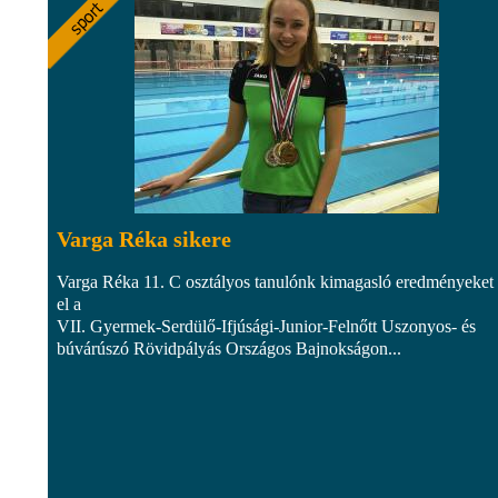
Varga Réka sikere
Varga Réka 11. C osztályos tanulónk kimagasló eredményeket 
el a
VII. Gyermek-Serdülő-Ifjúsági-Junior-Felnőtt Uszonyos- és
búvárúszó Rövidpályás Országos Bajnokságon...