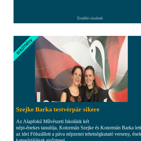
További részletek
Szejke Barka testvérpár sikere
Az Alapfokú Művészeti Iskolánk két
népi-énekes tanulója, Kotormán Szejke és Kotormán Barka let
az idei Fölszállott a páva népzenei tehetségkutató verseny, éne
kategóriájának győztesei.