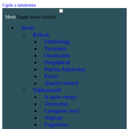
Ugrás a tartalomra
Menü
Toggle menu visibility
Iskola
Rólunk
Elérhetőség
Tanáraink
Osztályaink
Öregdiákok
Piarista Alapítvány
Kórus
Alapító oklevél
Tájékoztatók
A tanév rendje
Teremrend
Csengetési rend
Alaprajz
Fogadóóra