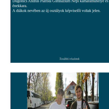
Dugonics András Piarista Gimnázium Népi kamaraműhelye és
énekkara.
A diákok nevében az új osztályok képviselői voltak jelen.
További részletek