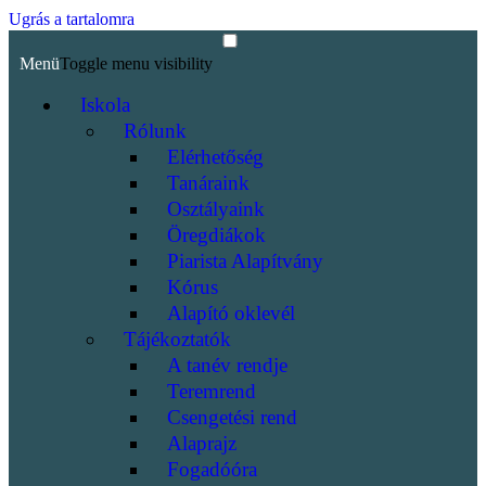
Ugrás a tartalomra
Menü
Toggle menu visibility
Iskola
Rólunk
Elérhetőség
Tanáraink
Osztályaink
Öregdiákok
Piarista Alapítvány
Kórus
Alapító oklevél
Tájékoztatók
A tanév rendje
Teremrend
Csengetési rend
Alaprajz
Fogadóóra