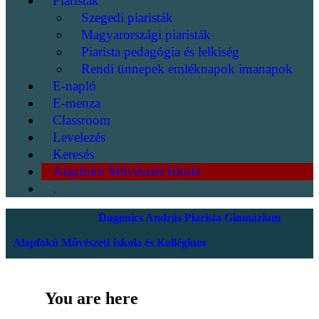
Piaristák
Szegedi piaristák
Magyarországi piaristák
Piarista pedagógia és lelkiség
Rendi ünnepek emléknapok imanapok
E-napló
E-menza
Classroom
Levelezés
Keresés
Alapfokú Művészeti Iskola
.
Dugonics András Piarista Gimnázium
Alapfokú Művészeti Iskola és Kollégium
You are here