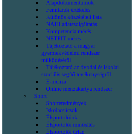
Alapdokumentumok
Fenntartói értékelés
Különös közzétételi lista
NAIH adatszolgáltatás
Kompetencia mérés
NETFIT mérés
Tájékoztató a magyar
gyermekvédelmi rendszer
működéséről
Tájékoztató az óvodai és iskolai
szociális segítő tevékenységről
E-menza
Online menzakártya rendszer
Sport
Sporteredmények
Iskolacsúcsok
Élsportolóink
Élsportolói minősítés
Élsportolói űrlap