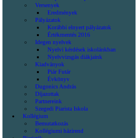
Versenyek
Eredmények
Pályázatok
Korábbi elnyert pályázatok
Értékmentés 2016
Idegen nyelvek
Nyelvi kérdések iskolánkban
Nyelvvizsgás diákjaink
Kiadványok
Piár Futár
Évkönyv
Dugonics András
Díjazottak
Partnereink
Szegedi Piarista Iskola
Kollégium
Bemutatkozás
Kollégiumi házirend