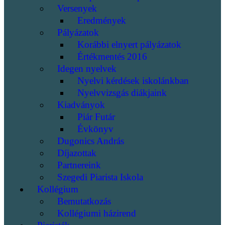
Versenyek
Eredmények
Pályázatok
Korábbi elnyert pályázatok
Értékmentés 2016
Idegen nyelvek
Nyelvi kérdések iskolánkban
Nyelvvizsgás diákjaink
Kiadványok
Piár Futár
Évkönyv
Dugonics András
Díjazottak
Partnereink
Szegedi Piarista Iskola
Kollégium
Bemutatkozás
Kollégiumi házirend