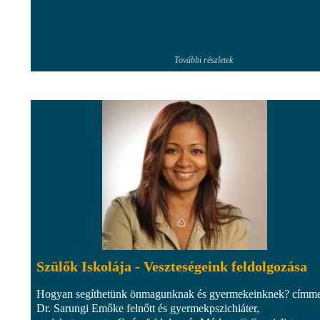
További részletek
Szülők Iskolája - Veszteségeink feldolgozása
Hogyan segíthetünk önmagunknak és gyermekeinknek? címme
Dr. Sarungi Emőke felnőtt és gyermekpszichiáter,