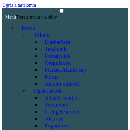
Ugrás a tartalomra
Menü
Toggle menu visibility
Iskola
Rólunk
Elérhetőség
Tanáraink
Osztályaink
Öregdiákok
Piarista Alapítvány
Kórus
Alapító oklevél
Tájékoztatók
A tanév rendje
Teremrend
Csengetési rend
Alaprajz
Fogadóóra