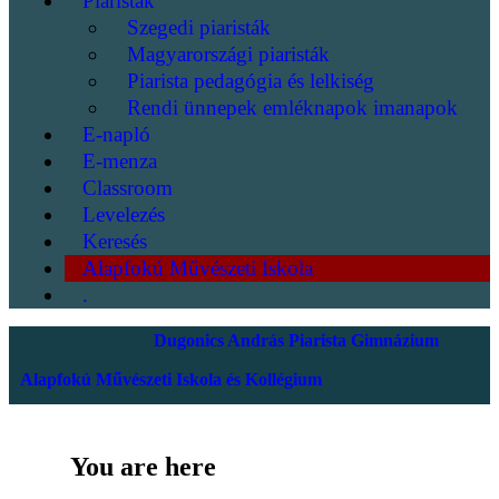
Piaristák
Szegedi piaristák
Magyarországi piaristák
Piarista pedagógia és lelkiség
Rendi ünnepek emléknapok imanapok
E-napló
E-menza
Classroom
Levelezés
Keresés
Alapfokú Művészeti Iskola
.
Dugonics András Piarista Gimnázium
Alapfokú Művészeti Iskola és Kollégium
You are here