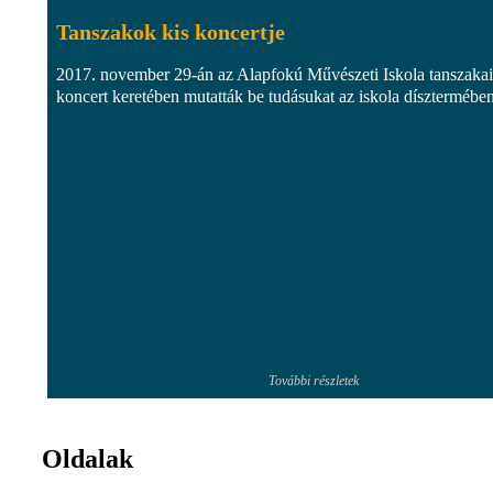
Tanszakok kis koncertje
2017. november 29-án az Alapfokú Művészeti Iskola tanszakai
koncert keretében mutatták be tudásukat az iskola dísztermében
További részletek
Oldalak