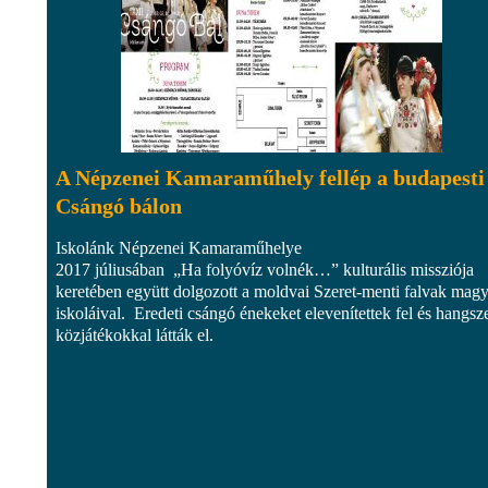
A Népzenei Kamaraműhely fellép a budapesti
Csángó bálon
Iskolánk Népzenei Kamaraműhelye
2017 júliusában „Ha folyóvíz volnék…” kulturális missziója
keretében együtt dolgozott a moldvai Szeret-menti falvak magy
iskoláival. Eredeti csángó énekeket elevenítettek fel és hangsz
közjátékokkal látták el.