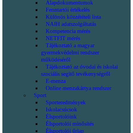
Alapdokumentumok
Fenntartói értékelés
Különös közzétételi lista
NAIH adatszolgáltatás
Kompetencia mérés
NETFIT mérés
Tájékoztató a magyar
gyermekvédelmi rendszer
működéséről
Tájékoztató az óvodai és iskolai
szociális segítő tevékenységről
E-menza
Online menzakártya rendszer
Sport
Sporteredmények
Iskolacsúcsok
Élsportolóink
Élsportolói minősítés
Élsportolói űrlap