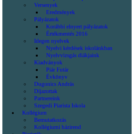
Versenyek
Eredmények
Pályázatok
Korábbi elnyert pályázatok
Értékmentés 2016
Idegen nyelvek
Nyelvi kérdések iskolánkban
Nyelvvizsgás diákjaink
Kiadványok
Piár Futár
Évkönyv
Dugonics András
Díjazottak
Partnereink
Szegedi Piarista Iskola
Kollégium
Bemutatkozás
Kollégiumi házirend