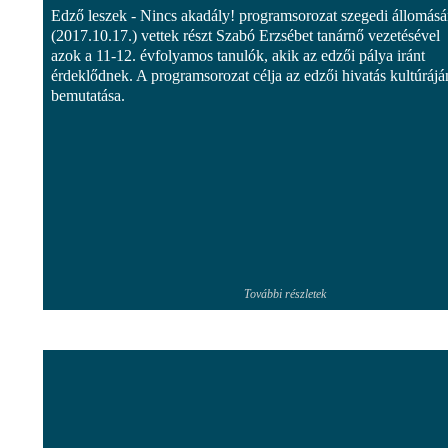
Edző leszek - Nincs akadály! programsorozat szegedi állomás
(2017.10.17.) vettek részt Szabó Erzsébet tanárnő vezetésével
azok a 11-12. évfolyamos tanulók, akik az edzői pálya iránt
érdeklődnek. A programsorozat célja az edzői hivatás kultúráj
bemutatása.
További részletek