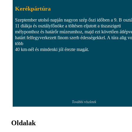
Kerékpártúra
Szeptember utolsó napján nagyon szép őszi időben a 9. B oszt
11 diákja és osztályfőnöke a töltésen eljutott a tiszaszigeti
mélyponthoz és határőr múzeumhoz, majd ezt követően átlépv
határt felfegyverkezett finom szerb édességekkel. A túra alig vo
több
40 km-nél és mindenki jól érezte magát.
További részletek
Oldalak