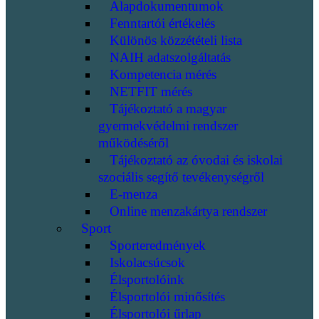
Alapdokumentumok
Fenntartói értékelés
Különös közzétételi lista
NAIH adatszolgáltatás
Kompetencia mérés
NETFIT mérés
Tájékoztató a magyar
gyermekvédelmi rendszer
működéséről
Tájékoztató az óvodai és iskolai
szociális segítő tevékenységről
E-menza
Online menzakártya rendszer
Sport
Sporteredmények
Iskolacsúcsok
Élsportolóink
Élsportolói minősítés
Élsportolói űrlap