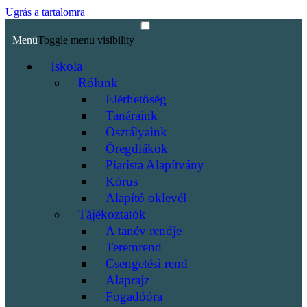
Ugrás a tartalomra
Menü
Toggle menu visibility
Iskola
Rólunk
Elérhetőség
Tanáraink
Osztályaink
Öregdiákok
Piarista Alapítvány
Kórus
Alapító oklevél
Tájékoztatók
A tanév rendje
Teremrend
Csengetési rend
Alaprajz
Fogadóóra