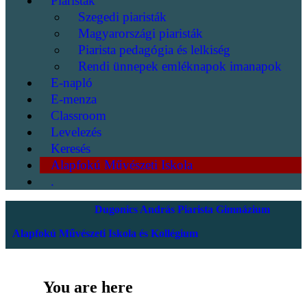
Piaristák
Szegedi piaristák
Magyarországi piaristák
Piarista pedagógia és lelkiség
Rendi ünnepek emléknapok imanapok
E-napló
E-menza
Classroom
Levelezés
Keresés
Alapfokú Művészeti Iskola
.
Dugonics András Piarista Gimnázium
Alapfokú Művészeti Iskola és Kollégium
You are here