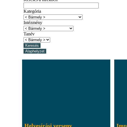
Kategória
Intézmény
Tanév
Helyesírási verseny
Impl