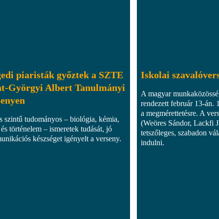
edi piaristák győztek a SZTE
Iskolai szavalóver
nt-Györgyi Albert Tanulmányi
A magyar munkaközösség
senyen
rendezett február 13-án. 1
a megmérettetésre. A ver
 szintű tudományos – biológia, kémia,
(Weöres Sándor, Lackfi Já
 és történelem – ismeretek tudását, jó
tetszőleges, szabadon vála
nikációs készséget igényelt a verseny.
indulni.