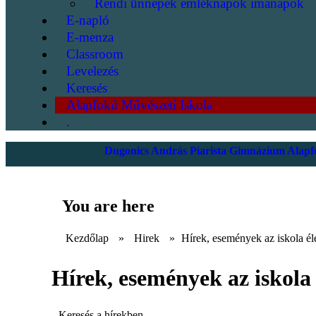
Rendi ünnepek emléknapok imanapok
E-napló
E-menza
Classroom
Levelezés
Keresés
Alapfokú Művészeti Iskola
.
Dugonics András Piarista Gimnázium Alapfo
You are here
Kezdőlap
»
Hirek
»
Hírek, események az iskola él
Hírek, események az iskola 
Keresés a hírekben