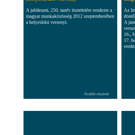
A jubileumi, 250. tanév tiszteletére rendezte a
Az Im
magyar munkaközösség 2012 szeptemberében
döntő
a helyesírási versenyt.
A jan
verse
16., 
17. h
ered
További részletek