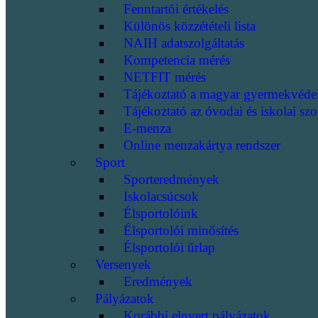
Fenntartói értékelés
Különös közzétételi lista
NAIH adatszolgáltatás
Kompetencia mérés
NETFIT mérés
Tájékoztató a magyar gyermekvéde
Tájékoztató az óvodai és iskolai szo
E-menza
Online menzakártya rendszer
Sport
Sporteredmények
Iskolacsúcsok
Élsportolóink
Élsportolói minősítés
Élsportolói űrlap
Versenyek
Eredmények
Pályázatok
Korábbi elnyert pályázatok