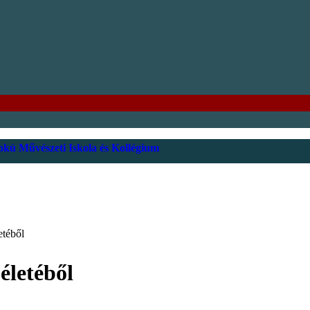
kú Művészeti Iskola és Kollégium
etéből
életéből