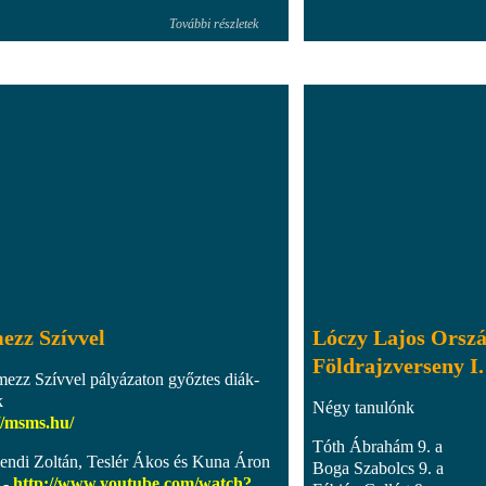
További részletek
ezz Szívvel
Lóczy Lajos Orsz
Földrajzverseny I.
mezz Szívvel pályázaton győztes diák-
k
Négy tanulónk
//msms.hu/
Tóth Ábrahám 9. a
ndi Zoltán, Teslér Ákos és Kuna Áron
Boga Szabolcs 9. a
 -
http://www.youtube.com/watch?