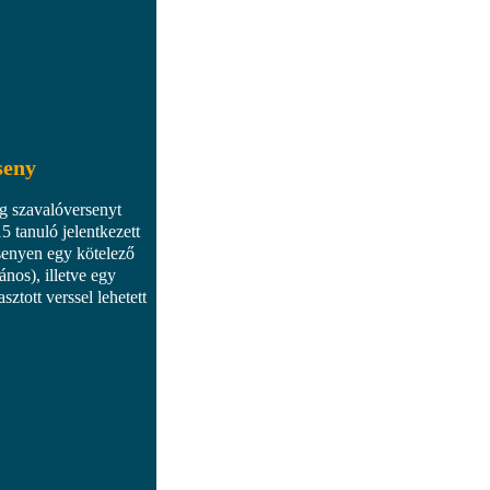
seny
 szavalóversenyt
5 tanuló jelentkezett
senyen egy kötelező
nos), illetve egy
sztott verssel lehetett