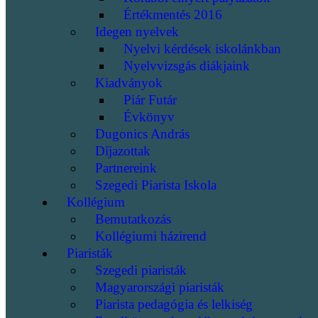
Értékmentés 2016
Idegen nyelvek
Nyelvi kérdések iskolánkban
Nyelvvizsgás diákjaink
Kiadványok
Piár Futár
Évkönyv
Dugonics András
Díjazottak
Partnereink
Szegedi Piarista Iskola
Kollégium
Bemutatkozás
Kollégiumi házirend
Piaristák
Szegedi piaristák
Magyarországi piaristák
Piarista pedagógia és lelkiség