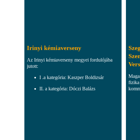
Irinyi kémiaverseny
Szeg
Sze
Az Irinyi kémiaverseny megyei fordulójába
Ver
jutott:
Magas
I .a kategória: Kaszper Boldizsár
fizika
II. a kategória: Dóczi Balázs
kommu