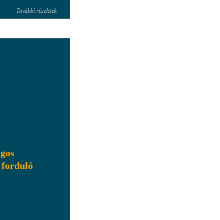
További részletek
ágos
 forduló