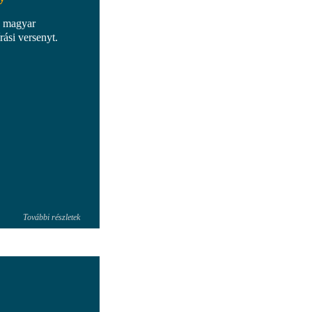
a magyar
ási versenyt.
További részletek