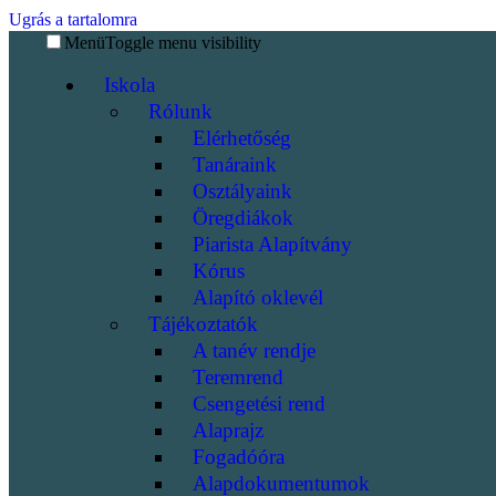
Ugrás a tartalomra
Menü
Toggle menu visibility
Iskola
Rólunk
Elérhetőség
Tanáraink
Osztályaink
Öregdiákok
Piarista Alapítvány
Kórus
Alapító oklevél
Tájékoztatók
A tanév rendje
Teremrend
Csengetési rend
Alaprajz
Fogadóóra
Alapdokumentumok