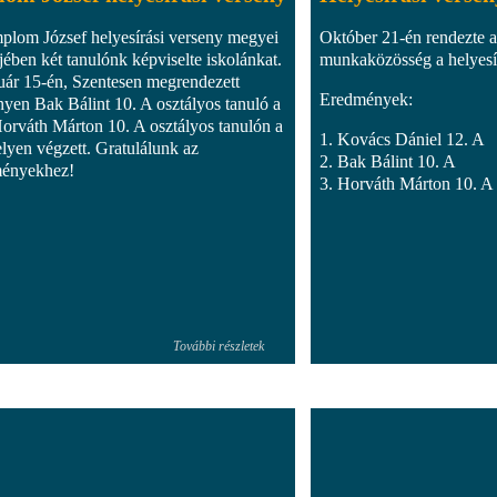
plom József helyesírási verseny megyei
Október 21-én rendezte 
jében két tanulónk képviselte iskolánkat.
munkaközösség a helyesír
uár 15-én, Szentesen megrendezett
Eredmények:
nyen Bak Bálint 10. A osztályos tanuló a
Horváth Márton 10. A osztályos tanulón a
1. Kovács Dániel 12. A
elyen végzett. Gratulálunk az
2. Bak Bálint 10. A
ményekhez!
3. Horváth Márton 10. A
További részletek