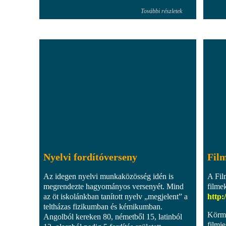
További részletek
Nyelvi fordítóverseny
Film
Az idegen nyelvi munkaközösség idén is
A Fil
megrendezte hagyományos versenyét. Mind
filme
az öt iskolánkban tanított nyelv „megjelent” a
http:
teltházas fizikumban és kémikumban.
Körme
Angolból kereken 80, németből 15, latinból
filmje