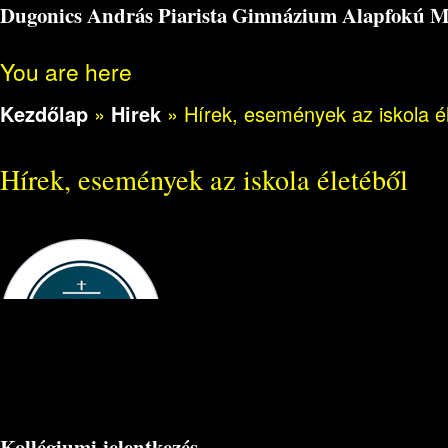
Dugonics András Piarista Gimnázium Alapfokú Műv
You are here
Kezdőlap
»
Hirek
»
Hírek, események az iskola é
Hírek, események az iskola életéből
Kollégiumi jelentkezés