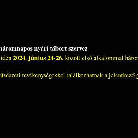
 háromnapos nyári tábort szervez
2024. június 24-26.
 idén
között első alkalommal három
észeti tevékenységekkel találkozhatnak a jelentkező g