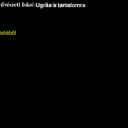
észeti Iskola és Kollégium
Ugrás a tartalomra
letéből