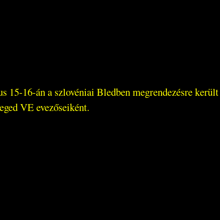
us 15-16-án a szlovéniai Bledben megrendezésre került
eged VE evezőseiként.