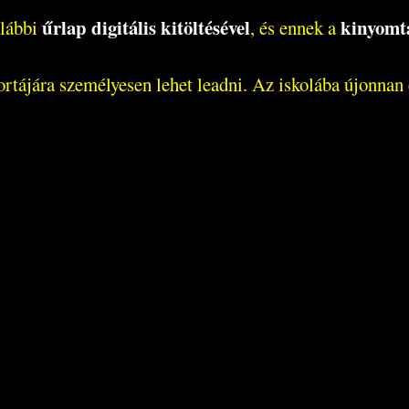
űrlap digitális kitöltésével
kinyom
alábbi
, és ennek a
ortájára személyesen lehet leadni. Az iskolába újonnan 