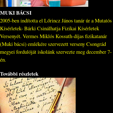
MUKI BÁCSI
2005-ben indította el Lőrincz János tanár úr a Mutatós
Kísérletek- Bárki Csinálhatja Fizikai Kísérletek
Versenyét. Vermes Miklós Kossuth-díjas fizikatanár
(Muki bácsi) emlékére szervezett verseny Csongrád
megyei fordulóját iskolánk szervezte meg december 7-
én.
További részletek