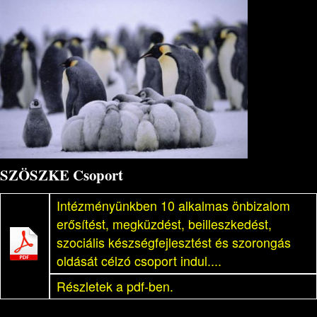
SZÖSZKE Csoport
Intézményünkben 10 alkalmas önbizalom
erősítést, megküzdést, beilleszkedést,
szociális készségfejlesztést és szorongás
oldását célzó csoport indul....
Részletek a pdf-ben.