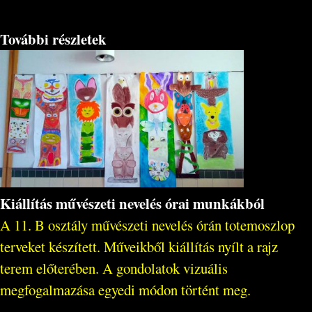
További részletek
Kiállítás művészeti nevelés órai munkákból
A 11. B osztály művészeti nevelés órán totemoszlop
terveket készített. Műveikből kiállítás nyílt a rajz
terem előterében. A gondolatok vizuális
megfogalmazása egyedi módon történt meg.