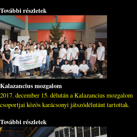
További részletek
Kalazancius mozgalom
2017. december 15. délután a Kalazancius mozgalom
csoportjai közös karácsonyi játszódélutánt tartottak.
További részletek