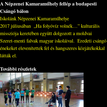
A Népzenei Kamaraműhely fellép a budapesti
Csángó bálon
Iskolánk Népzenei Kamaraműhelye
2017 júliusában „Ha folyóvíz volnék…” kulturális
missziója keretében együtt dolgozott a moldvai
Szeret-menti falvak magyar iskoláival. Eredeti csángó
énekeket elevenítettek fel és hangszeres közjátékokkal
látták el.
További részletek