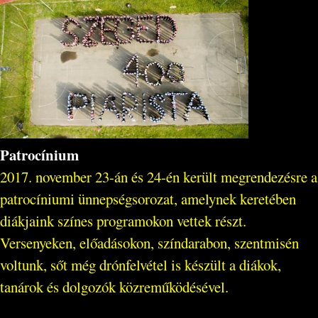
Patrocínium
2017. november 23-án és 24-én került megrendezésre a
patrocíniumi ünnepségsorozat, amelynek keretében
diákjaink színes programokon vettek részt.
Versenyeken, előadásokon, színdarabon, szentmisén
voltunk, sőt még drónfelvétel is készült a diákok,
tanárok és dolgozók közreműködésével.