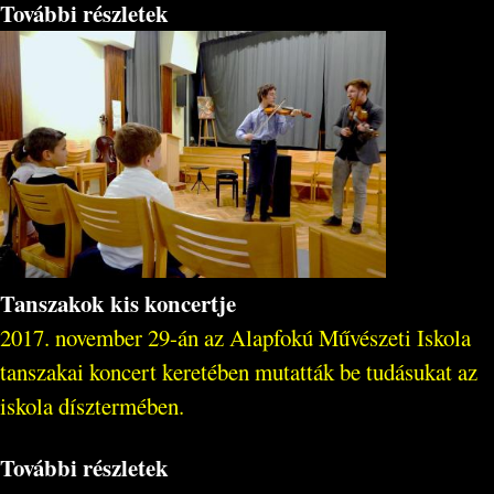
További részletek
Tanszakok kis koncertje
2017. november 29-án az Alapfokú Művészeti Iskola
tanszakai koncert keretében mutatták be tudásukat az
iskola dísztermében.
További részletek