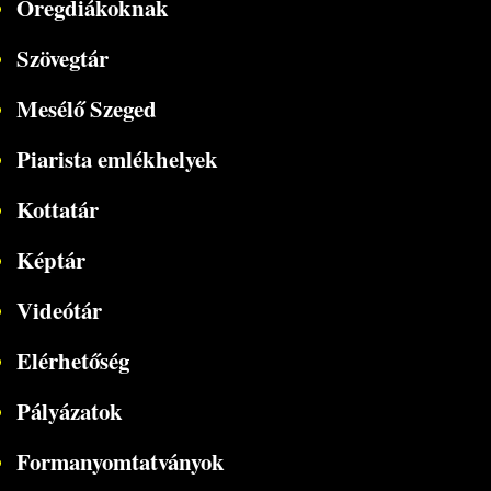
Öregdiákoknak
Szövegtár
Mesélő Szeged
Piarista emlékhelyek
Kottatár
Képtár
Videótár
Elérhetőség
Pályázatok
Formanyomtatványok