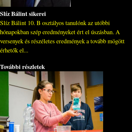
Slíz Bálint sikerei
Slíz Bálint 10. B osztályos tanulónk az utóbbi
hónapokban szép eredményeket ért el úszásban. A
versenyek és részéletes eredmények a tovább mögött
érhetők el...
További részletek