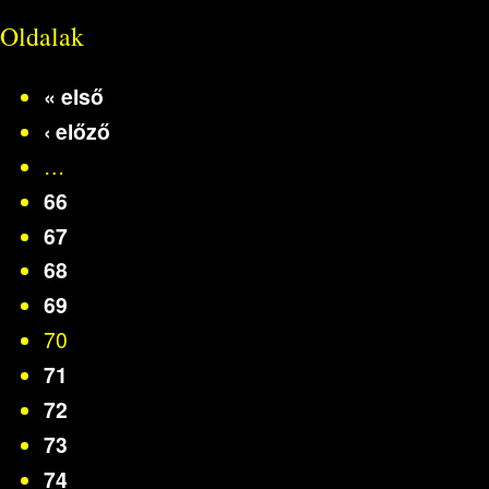
Oldalak
« első
‹ előző
…
66
67
68
69
70
71
72
73
74