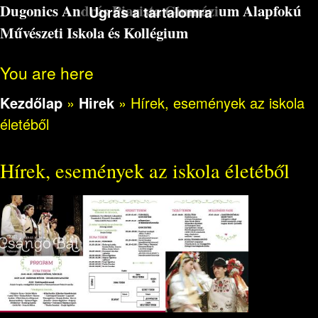
Dugonics András Piarista Gimnázium Alapfokú
Ugrás a tartalomra
Művészeti Iskola és Kollégium
You are here
Kezdőlap
»
Hirek
»
Hírek, események az iskola
életéből
Hírek, események az iskola életéből