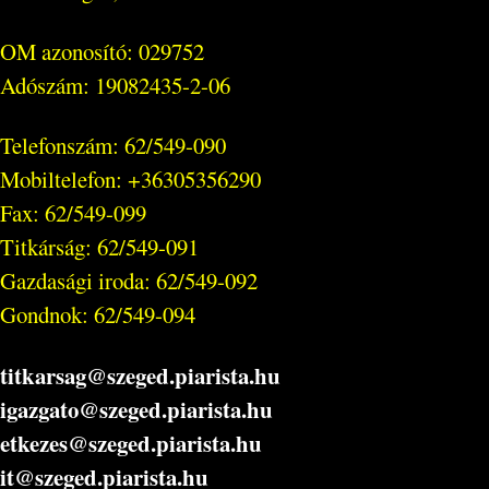
OM azonosító: 029752
Adószám: 19082435-2-06
Telefonszám: 62/549-090
Mobiltelefon: +36305356290
Fax: 62/549-099
Titkárság: 62/549-091
Gazdasági iroda: 62/549-092
Gondnok: 62/549-094
titkarsag@szeged.piarista.hu
igazgato@szeged.piarista.hu
etkezes@szeged.piarista.hu
it@szeged.piarista.hu