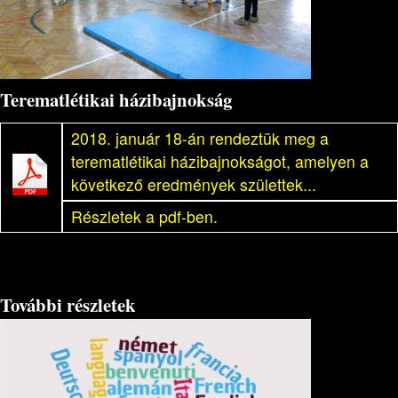
Terematlétikai házibajnokság
2018. január 18-án rendeztük meg a
terematlétikai házibajnokságot, amelyen a
következő eredmények születtek...
Részletek a pdf-ben.
További részletek