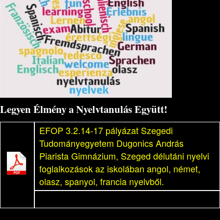
Legyen Élmény a Nyelvtanulás Együtt!
EFOP 3.2.14-17 pályázat Szegedi
Tudományegyetem Dugonics András
Piarista Gimnázium, Szeged délutáni nyelvi
foglalkozások az iskolában angol, német,
olasz, spanyol, francia nyelvből.