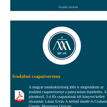
További részletek
Irodalmi csapatverseny
A magyar munkaközösség idén is megrendezte az
irodalmi csapatversenyt a patrocinium tiszteletére. A
jelentkező, 3-4 fős csapatoknak két könyvet kellett
olvasniuk: Lázáz Ervin: A hétfejű tündér és Graham
Greene: Monsignor Quixote.