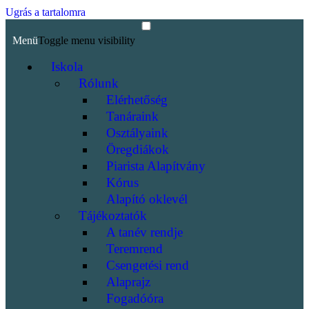
Ugrás a tartalomra
Menü
Toggle menu visibility
Iskola
Rólunk
Elérhetőség
Tanáraink
Osztályaink
Öregdiákok
Piarista Alapítvány
Kórus
Alapító oklevél
Tájékoztatók
A tanév rendje
Teremrend
Csengetési rend
Alaprajz
Fogadóóra