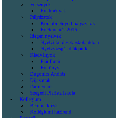
Versenyek
Eredmények
Pályázatok
Korábbi elnyert pályázatok
Értékmentés 2016
Idegen nyelvek
Nyelvi kérdések iskolánkban
Nyelvvizsgás diákjaink
Kiadványok
Piár Futár
Évkönyv
Dugonics András
Díjazottak
Partnereink
Szegedi Piarista Iskola
Kollégium
Bemutatkozás
Kollégiumi házirend