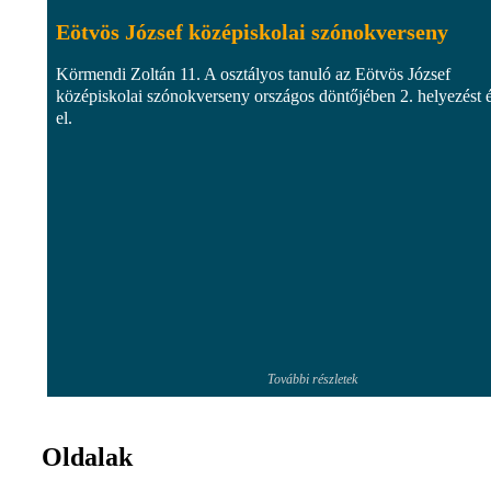
Eötvös József középiskolai szónokverseny
Körmendi Zoltán 11. A osztályos tanuló az Eötvös József
középiskolai szónokverseny országos döntőjében 2. helyezést é
el.
További részletek
Oldalak