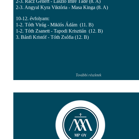
2-3. Rácz Gellért - László Imre Tádé (8. A)
2-3. Angyal Kyra Viktória - Masa Kinga (8. A)
10-12. évfolyam:
1-2. Tóth Virág - Miklós Ádám (11. B)
1-2. Tóth Zsanett - Tapodi Krisztián (12. B)
3. Bánfi Kristóf - Tóth Zsófia (12. B)
További részletek