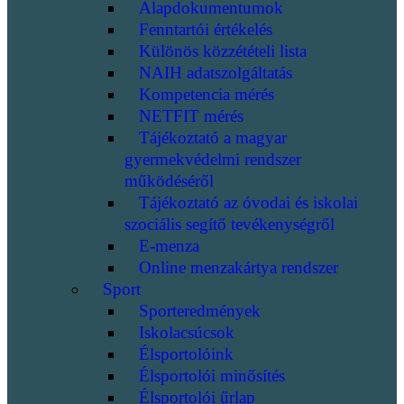
Alapdokumentumok
Fenntartói értékelés
Különös közzétételi lista
NAIH adatszolgáltatás
Kompetencia mérés
NETFIT mérés
Tájékoztató a magyar
gyermekvédelmi rendszer
működéséről
Tájékoztató az óvodai és iskolai
szociális segítő tevékenységről
E-menza
Online menzakártya rendszer
Sport
Sporteredmények
Iskolacsúcsok
Élsportolóink
Élsportolói minősítés
Élsportolói űrlap