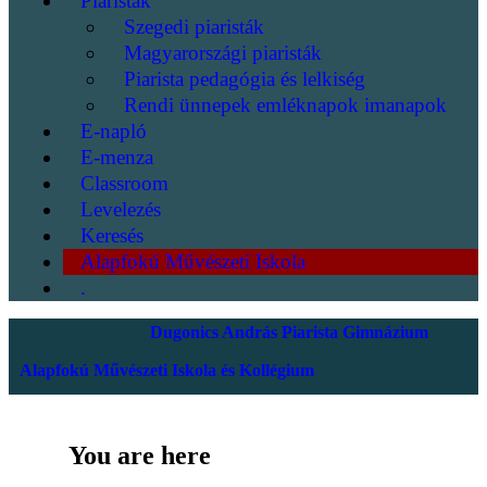
Piaristák
Szegedi piaristák
Magyarországi piaristák
Piarista pedagógia és lelkiség
Rendi ünnepek emléknapok imanapok
E-napló
E-menza
Classroom
Levelezés
Keresés
Alapfokú Művészeti Iskola
.
Dugonics András Piarista Gimnázium
Alapfokú Művészeti Iskola és Kollégium
You are here