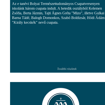
Az e tanévi Bolyai Természettudományos Csapatversenyen
iskolánk három csapata indult. A hetedik osztályból Kelemen
Zsófia, Berta Jázmin, Tajti Ágnes Gréta "Mizo", illetve Gulkai
Barna Tádé, Balogh Domonkos, Szabó Boldizsár, Hódi Ádám
"Király kecskék" nevű csapata.
További részletek