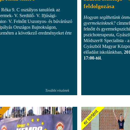
feldolgozása
 Réka 9. C osztályos tanulónk az
ermek- V. Serdülő- V. Ifjúsági-
Hogyan segíthetünk önm
nior- V. Felnőtt Uszonyos- és búvárúszó
gyermekeinknek?
címmel
pályás Országos Bajnokságon,
felnőtt és gyermekpszichi
eméten a következő eredményeket érte
pszichoterapeuta, Gyászf
Módszer® Specialista - 
Gyászból Magyar Központ
előadást iskolánkban,
20
17:00-tól
.
További részletek