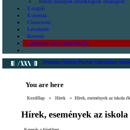
Rendi ünnepek emléknapok imanapok
E-napló
E-menza
Classroom
Levelezés
Keresés
Alapfokú Művészeti Iskola
.
Dugonics András Piarista Gimnázium Alapfo
You are here
Kezdőlap
»
Hirek
»
Hírek, események az iskola él
Hírek, események az iskola 
Keresés a hírekben