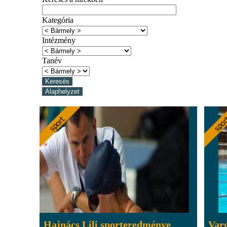
Kategória
Intézmény
Tanév
Hajnács Lili sporteredménye
Varg