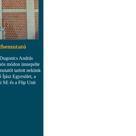
rtbemutató
 Dugonics András
nös módon ünnepelte
utatót tartott nekünk
Íjász Egyesület, a
 SE és a Flip Unit