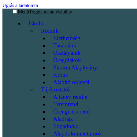
Ugrás a tartalomra
Menü
Toggle menu visibility
Iskola
Rólunk
Elérhetőség
Tanáraink
Osztályaink
Öregdiákok
Piarista Alapítvány
Kórus
Alapító oklevél
Tájékoztatók
A tanév rendje
Teremrend
Csengetési rend
Alaprajz
Fogadóóra
Alapdokumentumok