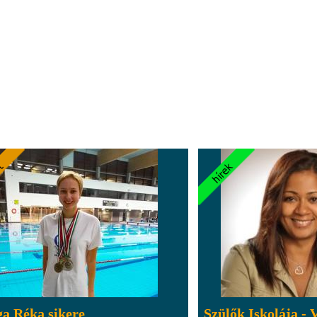
a Réka sikere
Szülők Iskolája - 