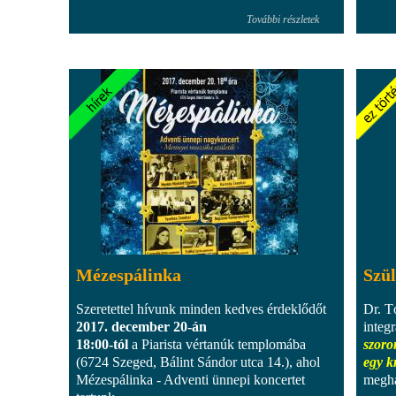
További részletek
Mézespálinka
Szül
Szeretettel hívunk minden kedves érdeklődőt
Dr. T
2017. december 20-án
integ
18:00-tól
a Piarista vértanúk templomába
szoro
(6724 Szeged, Bálint Sándor utca 14.), ahol
egy k
Mézespálinka - Adventi ünnepi koncertet
megha