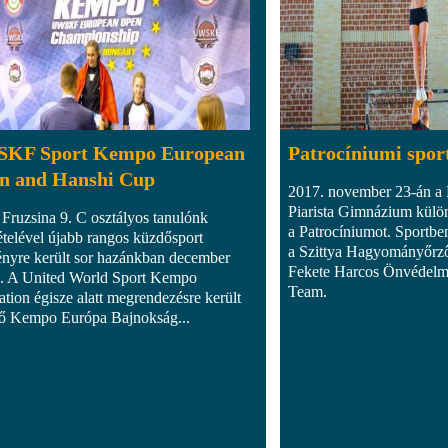
KF Sport Kempo European
Patrocíniumi spo
n and Hanshi Cup
2017. november 23-án a
Piarista Gimnázium külö
Fruzsina 9. C osztályos tanulónk
a Patrocíniumot. Sportbem
ételével újabb rangos küzdősport
a Szittya Hagyományőrző 
nyre került sor hazánkban december
Fekete Harcos Önvédelmi
n. A United World Sport Kempo
Team.
ation égisze alatt megrendezésre került
ső Kempo Európa Bajnokság...