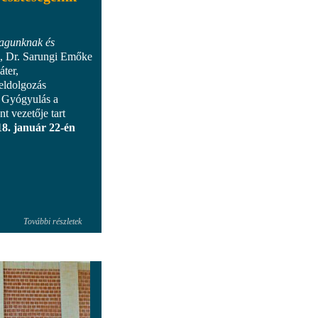
agunknak és
, Dr. Sarungi Emőke
áter,
eldolgozás
a Gyógyulás a
 vezetője tart
18. január 22-én
További részletek