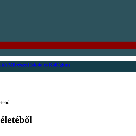
kú Művészeti Iskola és Kollégium
etéből
életéből