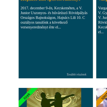
2017. december 9-én, Kecskeméten, a V.
Varga
Junior Uszonyos- és búvárúszó Rövidpályás
V. Gy
Országos Bajnokságon, Hajnács Lili 10. C
V. Ju
osztályos tanulónk a következő
Rövid
versenyeredményt érte el...
Kecsk
el...
További részletek