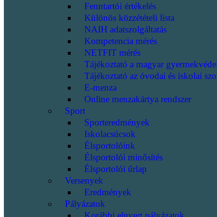
Fenntartói értékelés
Különös közzétételi lista
NAIH adatszolgáltatás
Kompetencia mérés
NETFIT mérés
Tájékoztató a magyar gyermekvéde
Tájékoztató az óvodai és iskolai szo
E-menza
Online menzakártya rendszer
Sport
Sporteredmények
Iskolacsúcsok
Élsportolóink
Élsportolói minősítés
Élsportolói űrlap
Versenyek
Eredmények
Pályázatok
Korábbi elnyert pályázatok