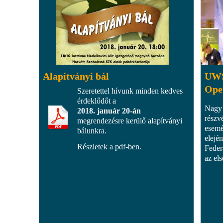
Alapítványi bál
UWS
Ope
Szeretettel hívunk minden kedves
érdeklődőt a
Nagy 
2018. január 20-án
részv
megrendezésre kerülő alapítványi
esemé
bálunkra.
elejé
Részletek a pdf-ben.
Feder
az el