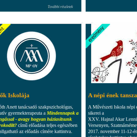
További részletek
ők Iskolája
A népi ének tansza
óth Anett tanácsadó szakpszichológus,
A Művészeti Iskola népi
ratív gyermekterapeuta a
Mindennapok a
sikerei a
ngással - avagy hogyan háziasítsunk
XXV. Hajnal Akar Lenni
rokodilt?
című előadása teljes egészében
Versenyen, Szatmárnéme
llgatható az előadás címére kattintva.
2017. november 11-12-én