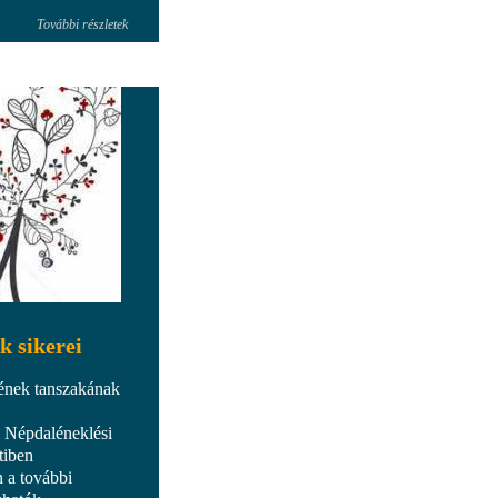
További részletek
k sikerei
 ének tanszakának
 Népdaléneklési
tiben
 a további