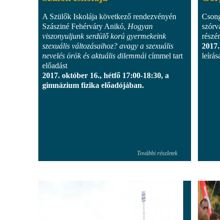
A Szülők Iskolája következő rendezvényén
Csong
Szásziné Fehérváry Anikó,
Hogyan
szórv
viszonyuljunk serdülő korú gyermekeink
részé
szexuális változásaihoz? avagy a szexuális
2017.
nevelés örök és aktuális dilemmái
címmel tart
leírás
előadást
2017. október 16., hétfő 17:00-18:30, a
gimnázium fizika előadójában.
További részletek