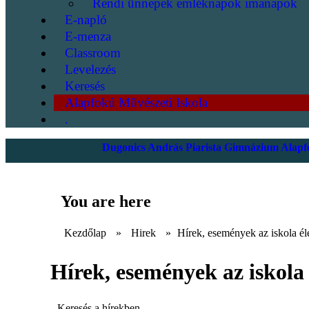
Rendi ünnepek emléknapok imanapok
E-napló
E-menza
Classroom
Levelezés
Keresés
Alapfokú Művészeti Iskola
.
Dugonics András Piarista Gimnázium Alapfo
You are here
Kezdőlap
»
Hirek
»
Hírek, események az iskola él
Hírek, események az iskola 
Keresés a hírekben