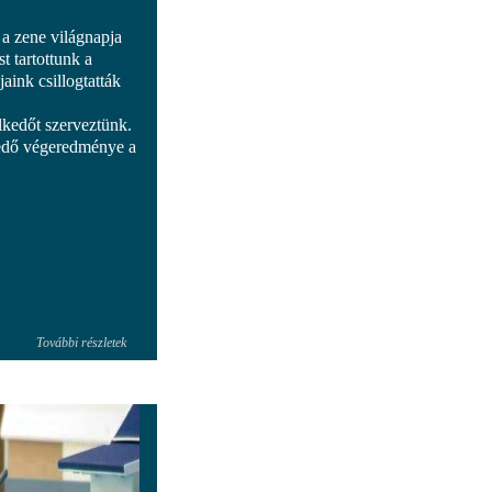
a zene világnapja
 tartottunk a
aink csillogtatták
lkedőt szerveztünk.
kedő végeredménye a
További részletek