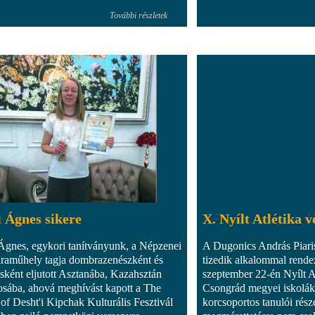
További részletek
 Ágnes sikere
X. Nyílt Atlétika 
Ágnes, egykori tanítványunk, a Népzenei
A Dugonics András Piar
aműhely tagja dombrazenészként és
tizedik alkalommal rend
sként eljutott Asztanába, Kazahsztán
szeptember 22-én Nyílt At
osába, ahová meghívást kapott a The
Csongrád megyei iskolák I.
 of Desht'i Kipchak Kulturális Fesztivál
korcsoportos tanulói rész