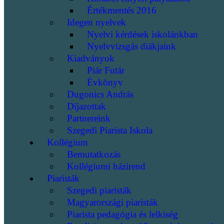
Értékmentés 2016
Idegen nyelvek
Nyelvi kérdések iskolánkban
Nyelvvizsgás diákjaink
Kiadványok
Piár Futár
Évkönyv
Dugonics András
Díjazottak
Partnereink
Szegedi Piarista Iskola
Kollégium
Bemutatkozás
Kollégiumi házirend
Piaristák
Szegedi piaristák
Magyarországi piaristák
Piarista pedagógia és lelkiség