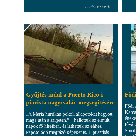
További részletek
Gyűjtés indul a Puerto Rico-i
Fődi
piarista nagycsalád megsegítésére
Fődi 
Kamar
„A Maria hurrikán pokoli állapotokat hagyott
éneke
maga után a szigeten.” – hallottuk az elmúlt
fővár
napok fő híreiben, és láthattuk az ehhez
Spirit
kapcsolódó megrázó képeket is. E pusztítás