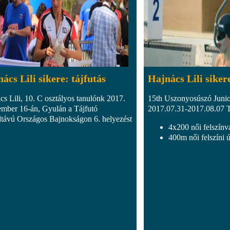
ács Lili sikere: tájfutás
Hajnács Lili siker
cs Lili, 10. C osztályos tanulónk 2017.
15th Uszonyosúszó Junio
ember 16-án, Gyulán a Tájfutó
2017.07.31-2017.08.07 
távú Országos Bajnokságon 6. helyezést
4x200 női felszínvá
400m női felszíni ú