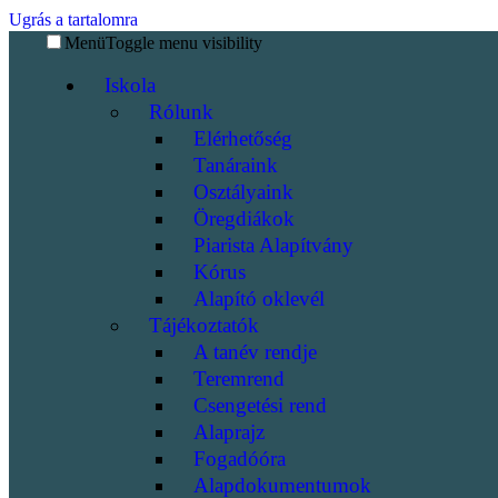
Ugrás a tartalomra
Menü
Toggle menu visibility
Iskola
Rólunk
Elérhetőség
Tanáraink
Osztályaink
Öregdiákok
Piarista Alapítvány
Kórus
Alapító oklevél
Tájékoztatók
A tanév rendje
Teremrend
Csengetési rend
Alaprajz
Fogadóóra
Alapdokumentumok