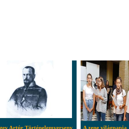
gey Artúr Történelemverseny
A zene világnapja