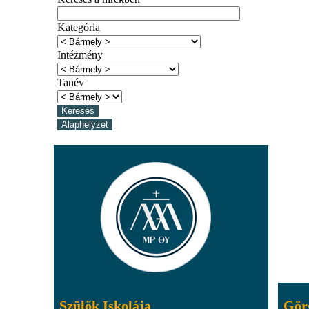
Kategória
Intézmény
Tanév
Szülők Iskolája
Gör