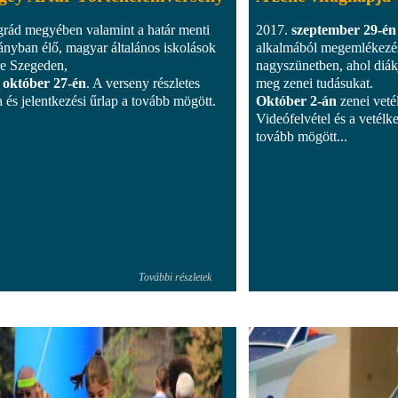
rád megyében valamint a határ menti
2017.
szeptember 29-én
ányban élő, magyar általános iskolások
alkalmából megemlékezést
re Szegeden,
nagyszünetben, ahol diákj
 október 27-én
. A verseny részletes
meg zenei tudásukat.
a és jelentkezési űrlap a tovább mögött.
Október 2-án
zenei veté
Videófelvétel és a vetél
tovább mögött...
További részletek