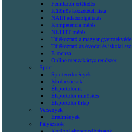
Fenntartói értékelés
Különös közzétételi lista
NAIH adatszolgáltatás
Kompetencia mérés
NETFIT mérés
Tájékoztató a magyar gyermekvéde
Tájékoztató az óvodai és iskolai szo
E-menza
Online menzakártya rendszer
Sport
Sporteredmények
Iskolacsúcsok
Élsportolóink
Élsportolói minősítés
Élsportolói űrlap
Versenyek
Eredmények
Pályázatok
Korábbi elnyert pályázatok