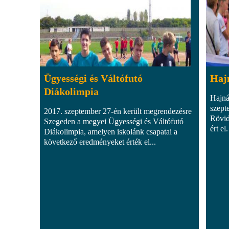
Ügyességi és Váltófutó
Hajn
Diákolimpia
Hajná
szept
2017. szeptember 27-én került megrendezésre
Rövid
Szegeden a megyei Ügyességi és Váltófutó
ért el.
Diákolimpia, amelyen iskolánk csapatai a
következő eredményeket érték el...