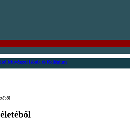
kú Művészeti Iskola és Kollégium
etéből
életéből