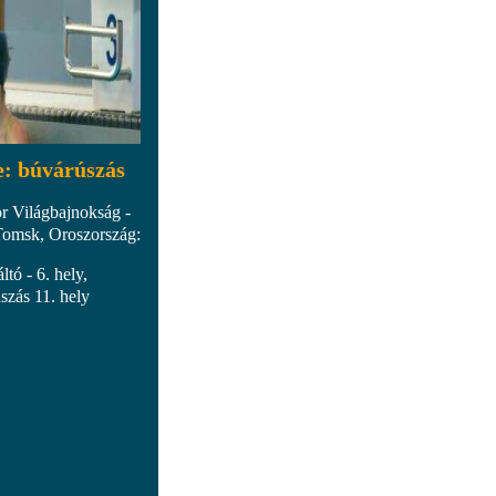
e: búvárúszás
r Világbajnokság -
Tomsk, Oroszország:
ltó - 6. hely,
szás 11. hely