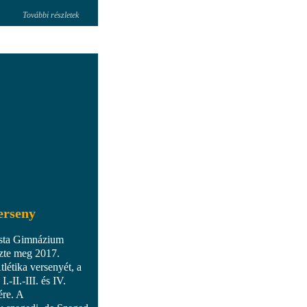
További részletek
verseny
ista Gimnázium
ezte meg 2017.
létika versenyét, a
-II.-III. és IV.
ére. A