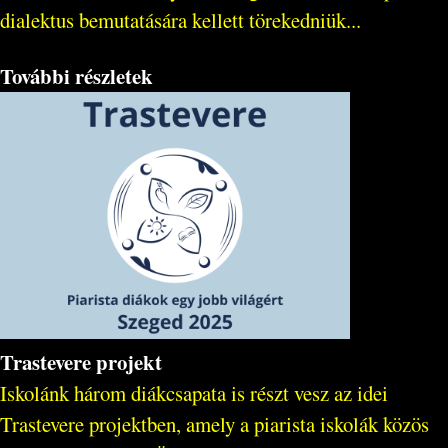
dialektus bemutatására kellett törekedniük...
További részletek
Trastevere projekt
Iskolánk három diákcsapata is részt vesz az idei
Trastevere projektben, amely a piarista iskolák közös