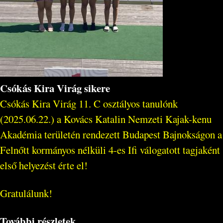
Csókás Kira Virág sikere
Csókás Kira Virág 11. C osztályos tanulónk
(2025.06.22.) a Kovács Katalin Nemzeti Kajak-kenu
Akadémia területén rendezett Budapest Bajnokságon a
Felnőtt kormányos nélküli 4-es Ifi válogatott tagjaként
első helyezést érte el!
Gratulálunk!
További részletek