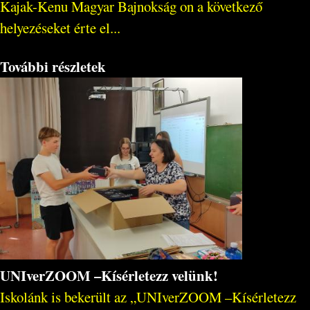
Kajak-Kenu Magyar Bajnokság on a következő
helyezéseket érte el...
További részletek
UNIverZOOM –Kísérletezz velünk!
Iskolánk is bekerült az „UNIverZOOM –Kísérletezz