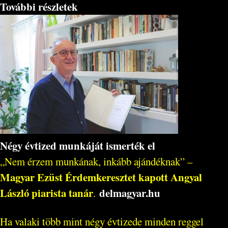
További részletek
Négy évtized munkáját ismerték el
„Nem érzem munkának, inkább ajándéknak” –
Magyar Ezüst Érdemkeresztet kapott Angyal
László piarista tanár
delmagyar.hu
.
Ha valaki több mint négy évtizede minden reggel