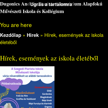
Dugonics András Piarista Gimnázium Alapfokú
Ugrás a tartalomra
Művészeti Iskola és Kollégium
You are here
Kezdőlap
»
Hirek
»
Hírek, események az iskola
életéből
Hírek, események az iskola életéből