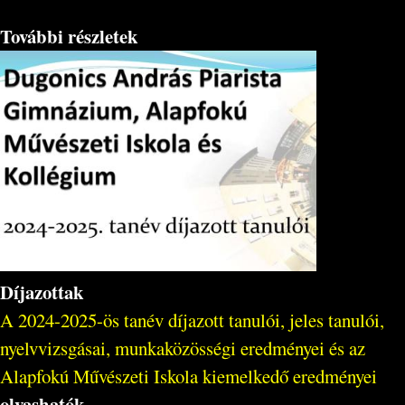
További részletek
Díjazottak
A 2024-2025-ös tanév díjazott tanulói, jeles tanulói,
nyelvvizsgásai, munkaközösségi eredményei és az
Alapfokú Művészeti Iskola kiemelkedő eredményei
olvashatók
.