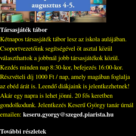
Társasjáték tábor
Kétnapos társasjáték tábor lesz az iskola aulájában.
Csoportvezetőink segítségével öt asztal közül
választhattok a jobbnál jobb társasjátékok közül.
Kezdés minden nap 8:30-kor, befejezés 16:00-kor.
Részvételi díj 1000 Ft / nap, amely magában foglalja
az ebéd árát is. Leendő diákjaink is jelentkezhetnek!
Akár egy napra is lehet jönni. 20 fős keretben
gondolkodunk. Jelentkezés Keserű György tanár úrnál
keseru.gyorgy@szeged.piarista.hu
emailen:
További részletek