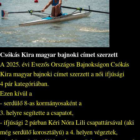
Csókás Kira magyar bajnoki címet szerzett
A 2025. évi Evezős Országos Bajnokságon Csókás
Kira magyar bajnoki címet szerzett a női ifjúsági
4 pár kategóriában.
Ezen kívül a
- serdülő 8-as kormányosaként a
3. helyre segítette a csapatot,
- ifjúsági 2 párban Kéri Nóra Lili csapattársával (aki
még serdülő korosztályú) a 4. helyen végeztek,