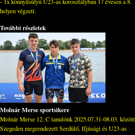
- 1x könnyűsúlyú U23-as korosztályban 17 évesen a 8.
helyen végzett.
További részletek
Molnár Merse sportsikere
Molnár Merse 12. C tanulónk 2025.07.31-08.03. között
Szegeden megrendezett Serdülő, Ifjúsági és U23-as