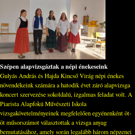
Szépen alapvizsgáztak a népi énekeseink
Gulyás András és Hajda Kincső Virág népi énekes
növendékeink számára a hatodik évet záró alapvizsga
koncert szervezése sokoldalú, izgalmas feladat volt. A
Piarista Alapfokú Művészeti Iskola
vizsgakövetelményeinek megfelelően egyénenként öt-
öt műsorszámot választottak a vizsga anyag
bemutatásához, amely során legalább három népzenei