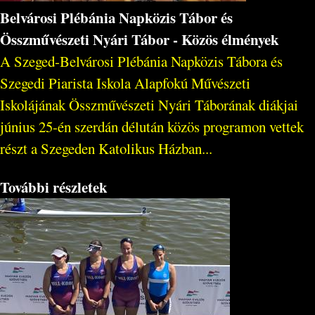
Belvárosi Plébánia Napközis Tábor és
Összművészeti Nyári Tábor - Közös élmények
A Szeged-Belvárosi Plébánia Napközis Tábora és
Szegedi Piarista Iskola Alapfokú Művészeti
Iskolájának Összművészeti Nyári Táborának diákjai
június 25-én szerdán délután közös programon vettek
részt a Szegeden Katolikus Házban...
További részletek