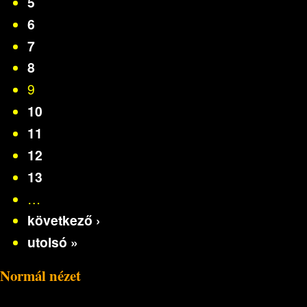
5
6
7
8
9
10
11
12
13
…
következő ›
utolsó »
Normál nézet