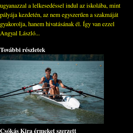
ugyanazzal a lelkesedéssel indul az iskolába, mint
pályája kezdetén, az nem egyszerűen a szakmáját
gyakorolja, hanem hivatásának él. Így van ezzel
Angyal László...
További részletek
Csókás Kira érmeket szerzett