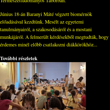
Természettudományos Táborban.
Június 18-án Baranyi Máté végzett biomérnök
előadásával kezdtünk. Mesélt az egyetemi
tanulmányairól, a szakosodásáról és a mostani
munkájáról. A felmerült kérdésekből megtudták, hogy
érdemes minél előbb csatlakozni diákkörökhöz...
További részletek