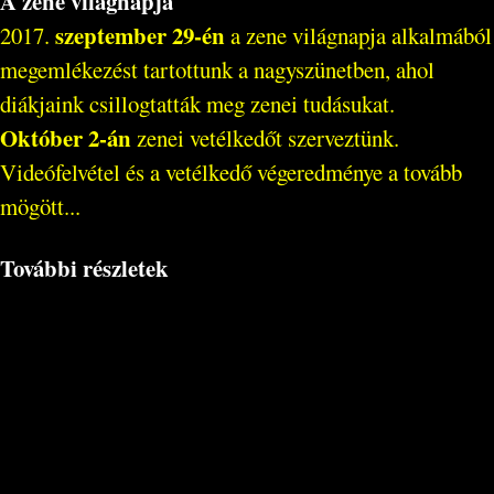
A zene világnapja
szeptember 29-én
2017.
a zene világnapja alkalmából
megemlékezést tartottunk a nagyszünetben, ahol
diákjaink csillogtatták meg zenei tudásukat.
Október 2-án
zenei vetélkedőt szerveztünk.
Videófelvétel és a vetélkedő végeredménye a tovább
mögött...
További részletek