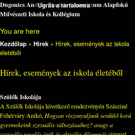
Dugonics András Piarista Gimnázium Alapfokú
Ugrás a tartalomra
Művészeti Iskola és Kollégium
You are here
Kezdőlap
»
Hirek
»
Hírek, események az iskola
életéből
Hírek, események az iskola életéből
Szülők Iskolája
A Szülők Iskolája következő rendezvényén Szásziné
Fehérváry Anikó,
Hogyan viszonyuljunk serdülő korú
gyermekeink szexuális változásaihoz? avagy a
szexuális nevelés örök és aktuális dilemmái
címmel