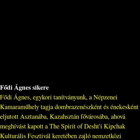
Fődi Ágnes sikere
Fődi Ágnes, egykori tanítványunk, a Népzenei
Kamaraműhely tagja dombrazenészként és énekesként
eljutott Asztanába, Kazahsztán fővárosába, ahová
meghívást kapott a The Spirit of Desht'i Kipchak
Kulturális Fesztivál keretében zajló nemzetközi