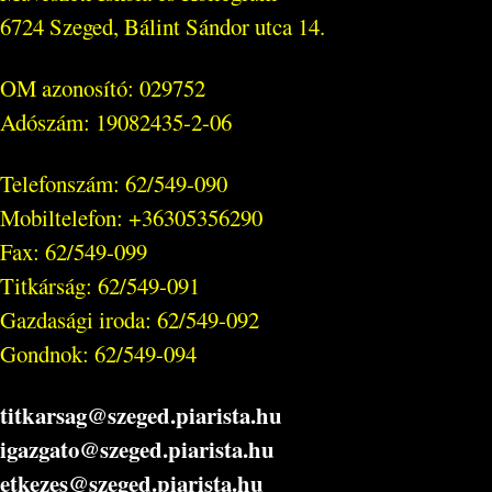
6724 Szeged, Bálint Sándor utca 14.
OM azonosító: 029752
Adószám: 19082435-2-06
Telefonszám: 62/549-090
Mobiltelefon: +36305356290
Fax: 62/549-099
Titkárság: 62/549-091
Gazdasági iroda: 62/549-092
Gondnok: 62/549-094
titkarsag@szeged.piarista.hu
igazgato@szeged.piarista.hu
etkezes@szeged.piarista.hu