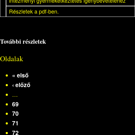
intézményi gyermekétkeztetés igénybevételéhez
Részletek a pdf-ben.
További részletek
Oldalak
« első
‹ előző
…
69
70
71
72