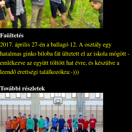
Faültetés
2017. április 27-én a ballagó 12. A osztály egy
hatalmas ginko biloba fát ültetett el az iskola mögött -
emlékezve az együtt töltött hat évre, és készülve a
leendő érettségi találkozókra:-)))
További részletek