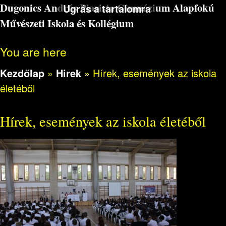
Dugonics András Piarista Gimnázium Alapfokú
Ugrás a tartalomra
Művészeti Iskola és Kollégium
You are here
Kezdőlap
»
Hirek
»
Hírek, események az iskola
életéből
Hírek, események az iskola életéből