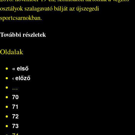
osztályok szalagavató bálját az újszegedi
sportcsarnokban.
További részletek
Oldalak
« első
‹ előző
…
70
71
72
73