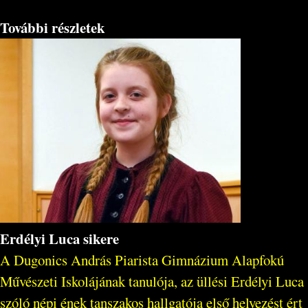
További részletek
Erdélyi Luca sikere
A Dugonics András Piarista Gimnázium Alapfokú
Művészeti Iskolájának tanulója, az üllési Erdélyi Luca
szóló népi ének tanszakos hallgatója első helyezést ért