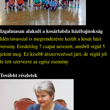
Izgalmasan alakult a kosárlabda házibajnokság
Idén tavasszal is megrendezésre került a kosár házi
verseny. Eredetileg 7 csapat nevezett, amiből végül 5
jelent meg. Ez kisebb átszervezéssel járt, de végül jól
le lett szervezve az egész esemény.
További részletek