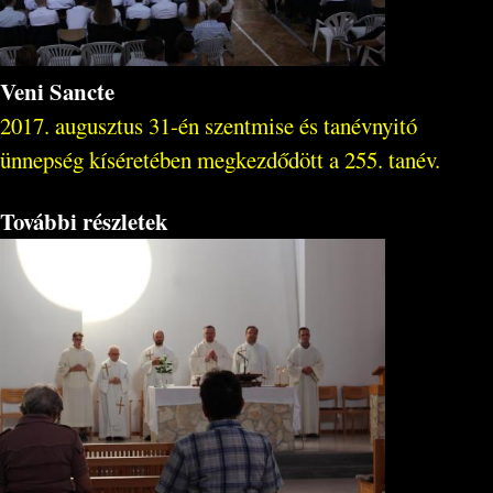
Veni Sancte
2017. augusztus 31-én szentmise és tanévnyitó
ünnepség kíséretében megkezdődött a 255. tanév.
További részletek