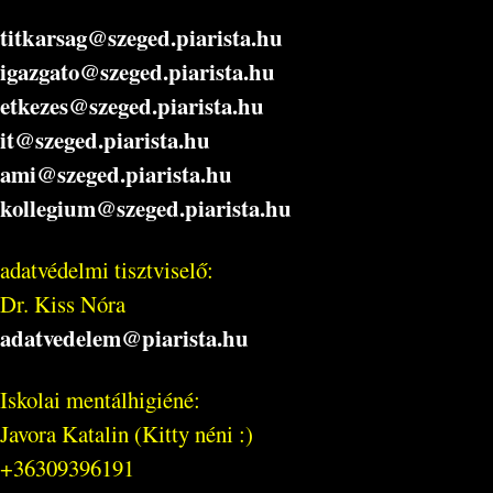
titkarsag@szeged.piarista.hu
igazgato@szeged.piarista.hu
etkezes@szeged.piarista.hu
it@szeged.piarista.hu
ami@szeged.piarista.hu
kollegium@szeged.piarista.hu
adatvédelmi tisztviselő:
Dr. Kiss Nóra
adatvedelem@piarista.hu
Iskolai mentálhigiéné:
Javora Katalin (Kitty néni :)
+36309396191