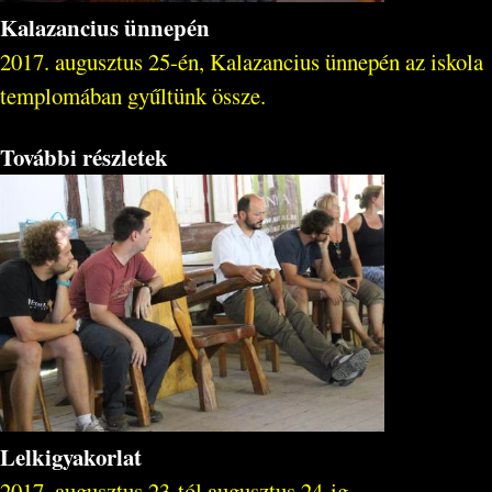
Kalazancius ünnepén
2017. augusztus 25-én, Kalazancius ünnepén az iskola
templomában gyűltünk össze.
További részletek
Lelkigyakorlat
2017. augusztus 23-tól augusztus 24-ig