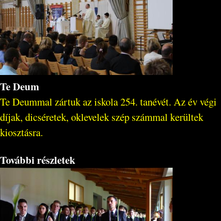
Te Deum
Te Deummal zártuk az iskola 254. tanévét. Az év végi
díjak, dicséretek, oklevelek szép számmal kerültek
kiosztásra.
További részletek