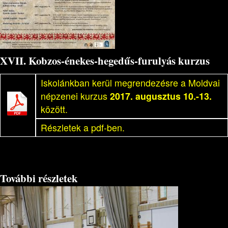
XVII. Kobzos-énekes-hegedűs-furulyás kurzus
Iskolánkban kerül megrendezésre a Moldvai
népzenei kurzus
2017. augusztus 10.-13.
között.
Részletek a pdf-ben.
További részletek