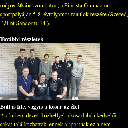
május 20-án
szombaton, a Piarista Gimnázium
sportpályáján 5-8. évfolyamos tanulók részére (Szeged,
Bálint Sándor u. 14.).
További részletek
Ball is life, vagyis a kosár az élet
A címben idézett közhellyel a kosárlabda kedvelői
sokat találkozhattak, ennek a sportnak ez a nem