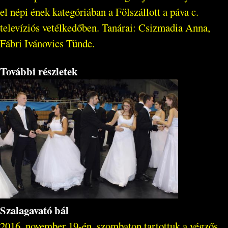
el népi ének kategóriában a Fölszállott a páva c.
televíziós vetélkedőben. Tanárai: Csizmadia Anna,
Fábri Ivánovics Tünde.
További részletek
Szalagavató bál
2016. november 19-én, szombaton tartottuk a végzős