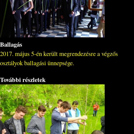
Ballagás
2017. május 5-én került megrendezésre a végzős
osztályok ballagási ünnepsége.
További részletek