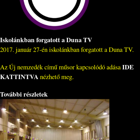
Iskolánkban forgatott a Duna TV
2017. január 27-én iskolánkban forgatott a Duna TV.
IDE
Az Új nemzedék című műsor kapcsolódó adása
KATTINTVA
nézhető meg.
További részletek