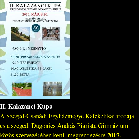
II. Kalazanci Kupa
A Szeged-Csanádi Egyházmegye Kateketikai irodája
és a szegedi Dugonics András Piarista Gimnázium
2017.
közös szervezésében kerül megrendezésre