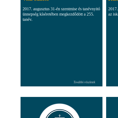
2017. augusztus 31-én szentmise és tanévnyitó
2017.
ünnepség kíséretében megkezdődött a 255.
az is
tanév.
További részletek