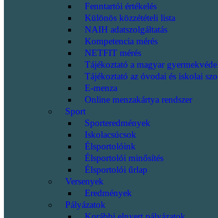
Fenntartói értékelés
Különös közzétételi lista
NAIH adatszolgáltatás
Kompetencia mérés
NETFIT mérés
Tájékoztató a magyar gyermekvéde
Tájékoztató az óvodai és iskolai szo
E-menza
Online menzakártya rendszer
Sport
Sporteredmények
Iskolacsúcsok
Élsportolóink
Élsportolói minősítés
Élsportolói űrlap
Versenyek
Eredmények
Pályázatok
Korábbi elnyert pályázatok