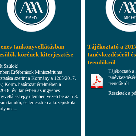
enes tankönyvellátásban
Tájékoztató a 201
esülők körének kiterjesztése
tanévkezdéséről és 
teendőkről
lt Szülők!
Tájékoztató a
beri Erőforrások Minisztériuma
tanévkezdésérő
oztatása szerint a Kormány a 1265/2017.
teendőkről
9.) Korm. határozat értelmében a
2018. évi tanévben az ingyenes
Részletek a pd
nyvellátást egy ütemben vezeti be az 5-8.
am tanulói, és terjeszti ki a középiskola
folyama...