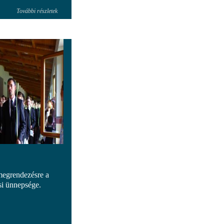
További részletek
megrendezésre a
si ünnepsége.