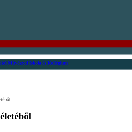
kú Művészeti Iskola és Kollégium
etéből
életéből