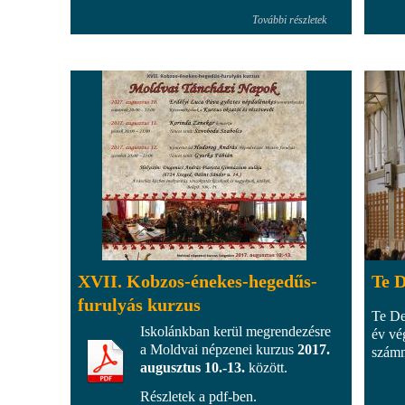
További részletek
XVII. Kobzos-énekes-hegedűs-
Te 
furulyás kurzus
Te De
Iskolánkban kerül megrendezésre
év vé
a Moldvai népzenei kurzus
2017.
számm
augusztus 10.-13.
között.
Részletek a pdf-ben.