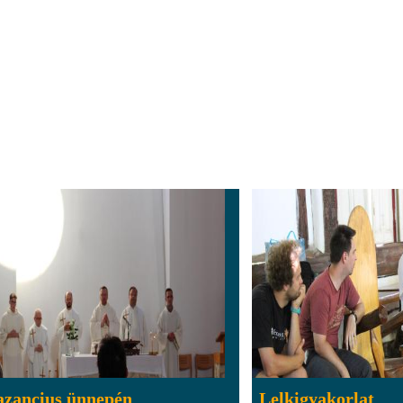
azancius ünnepén
Lelkigyakorlat