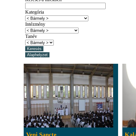
Kategória
Intézmény
Tanév
Veni Sancte
Kal