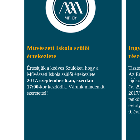
Művészeti Iskola szülői
Ingy
értekezlete
rész
Értesítjük a kedves Szülőket, hogy a
Tiszte
Művészeti Iskola szülői értekezlete
Az Em
2017. szeptember 6-án, szerdán
tájék
17:00
-kor kezdődik. Várunk mindenkit
(V. 2
szeretettel!
2017/
tankö
évfoly
9. év