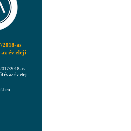
7/2018-as
az év eleji
 2017/2018-as
l és az év eleji
f-ben.