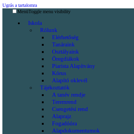
Ugrás a tartalomra
Menü
Toggle menu visibility
Iskola
Rólunk
Elérhetőség
Tanáraink
Osztályaink
Öregdiákok
Piarista Alapítvány
Kórus
Alapító oklevél
Tájékoztatók
A tanév rendje
Teremrend
Csengetési rend
Alaprajz
Fogadóóra
Alapdokumentumok