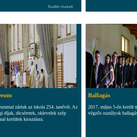
További részletek
Deum
Ballagás
ummal zártuk az iskola 254. tanévét. Az
2017. május 5-én került 
gi díjak, dicséretek, oklevelek szép
végzős osztályok ballagá
al kerültek kiosztásra.