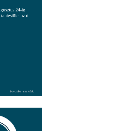
ugusztus 24-ig
 tantestület az új
További részletek