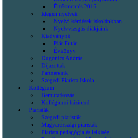
Értékmentés 2016
Idegen nyelvek
Nyelvi kérdések iskolánkban
Nyelvvizsgás diákjaink
Kiadványok
Piár Futár
Évkönyv
Dugonics András
Díjazottak
Partnereink
Szegedi Piarista Iskola
Kollégium
Bemutatkozás
Kollégiumi házirend
Piaristák
Szegedi piaristák
Magyarországi piaristák
Piarista pedagógia és lelkiség