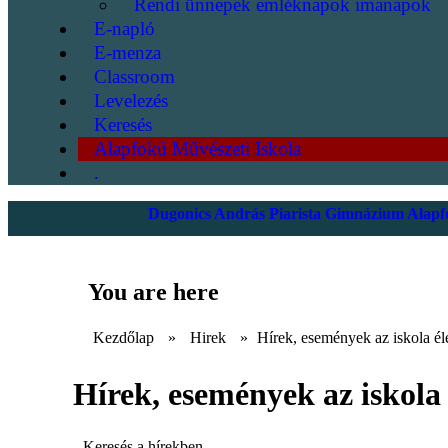
Rendi ünnepek emléknapok imanapok
E-napló
E-menza
Classroom
Levelezés
Keresés
Alapfokú Művészeti Iskola
.
Dugonics András Piarista Gimnázium Alapfo
You are here
Kezdőlap
»
Hirek
»
Hírek, események az iskola él
Hírek, események az iskola 
Keresés a hírekben