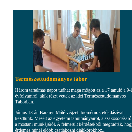
Természettudományos tábor
Három tartalmas napot tudhat maga mögött az a 17 tanuló a 9-
évfolyamról, akik részt vettek az idei Természettudományos
Táborban.
Június 18-án Baranyi Máté végzett biomérnök előadásával
kezdtünk. Mesélt az egyetemi tanulmányairól, a szakosodásáról
a mostani munkájáról. A felmerült kérdésekből megtudták, hog
érdemes minél előbb csatlakozni diákkörökhöz...