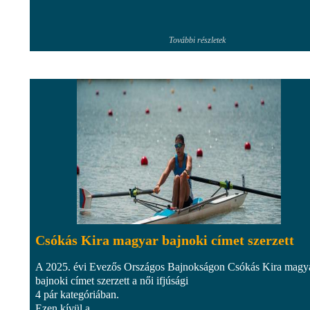
További részletek
Csókás Kira magyar bajnoki címet szerzett
A 2025. évi Evezős Országos Bajnokságon Csókás Kira magy
bajnoki címet szerzett a női ifjúsági
4 pár kategóriában.
Ezen kívül a