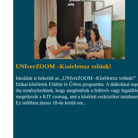
UNIverZOOM –Kísérletezz velünk!
Iskolánk is bekerült az „UNIverZOOM –Kísérletezz velünk!”
fizikai kísérletek Földön és Űrben programba. A diákokkal na
óta reménykedtünk, hogy megtörténik a fellövés vagy legalább
megérkezik a KIT csomag, ami a kísérleti eszközöket tartalmaz
Ez utóbbira június 18-án került sor...