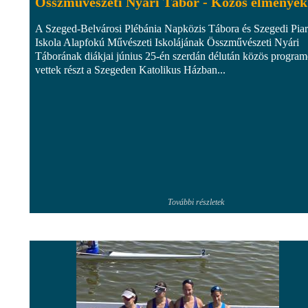
Összművészeti Nyári Tábor - Közös élmények
A Szeged-Belvárosi Plébánia Napközis Tábora és Szegedi Piar
Iskola Alapfokú Művészeti Iskolájának Összművészeti Nyári
Táborának diákjai június 25-én szerdán délután közös progra
vettek részt a Szegeden Katolikus Házban...
További részletek