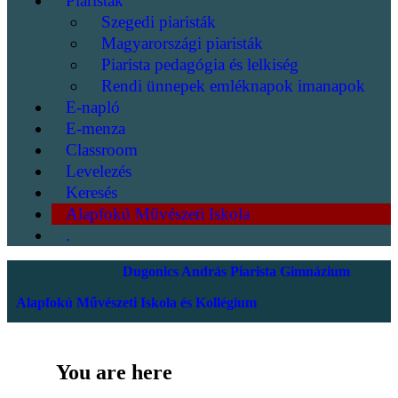
Piaristák
Szegedi piaristák
Magyarországi piaristák
Piarista pedagógia és lelkiség
Rendi ünnepek emléknapok imanapok
E-napló
E-menza
Classroom
Levelezés
Keresés
Alapfokú Művészeti Iskola
.
Dugonics András Piarista Gimnázium
Alapfokú Művészeti Iskola és Kollégium
You are here