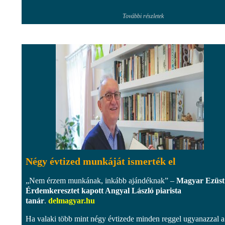
További részletek
Négy évtized munkáját ismerték el
„Nem érzem munkának, inkább ajándéknak” –
Magyar Ezüst
Érdemkeresztet kapott Angyal László piarista
tanár
.
delmagyar.hu
Ha valaki több mint négy évtizede minden reggel ugyanazzal a