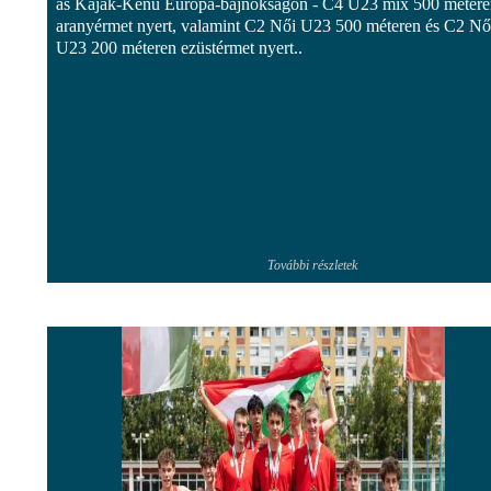
as Kajak-Kenu Európa-bajnokságon - C4 U23 mix 500 métere
aranyérmet nyert, valamint C2 Női U23 500 méteren és C2 Nő
U23 200 méteren ezüstérmet nyert..
További részletek