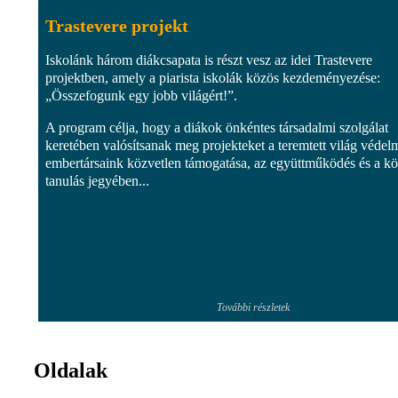
Trastevere projekt
Iskolánk három diákcsapata is részt vesz az idei Trastevere
projektben, amely a piarista iskolák közös kezdeményezése:
„Összefogunk egy jobb világért!”.
A program célja, hogy a diákok önkéntes társadalmi szolgálat
keretében valósítsanak meg projekteket a teremtett világ védel
embertársaink közvetlen támogatása, az együttműködés és a k
tanulás jegyében...
További részletek
Oldalak