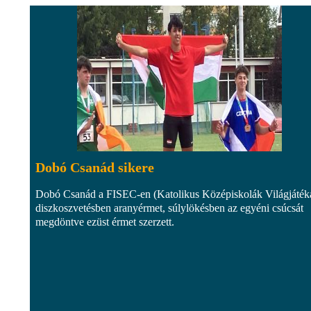
Dobó Csanád sikere
Dobó Csanád a FISEC-en (Katolikus Középiskolák Világjáték
diszkoszvetésben aranyérmet, súlylökésben az egyéni csúcsát
megdöntve ezüst érmet szerzett.