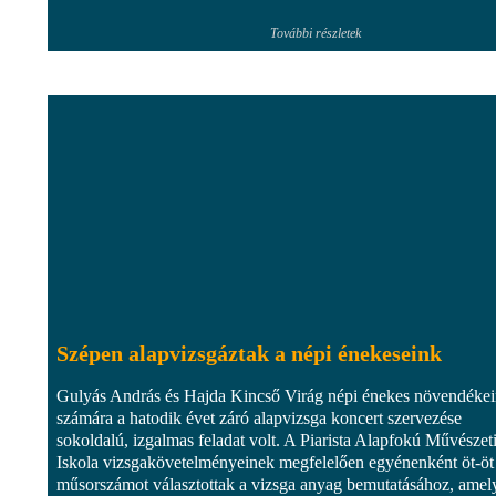
További részletek
Szépen alapvizsgáztak a népi énekeseink
Gulyás András és Hajda Kincső Virág népi énekes növendéke
számára a hatodik évet záró alapvizsga koncert szervezése
sokoldalú, izgalmas feladat volt. A Piarista Alapfokú Művészet
Iskola vizsgakövetelményeinek megfelelően egyénenként öt-öt
műsorszámot választottak a vizsga anyag bemutatásához, amel