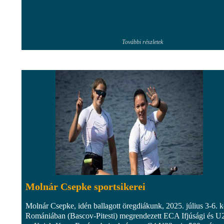
További részletek
Molnár Csepke sportsikerei
Molnár Csepke, idén ballagott öregdiákunk, 2025. július 3-6. k
Romániában (Bascov-Pitesti) megrendezett ECA Ifjúsági és U