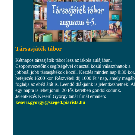
Társasjáték tábor
Kétnapos társasjáték tábor lesz az iskola aulájában.
Csoportvezetőink segítségével öt asztal közül választhattok a
jobbnál jobb társasjátékok közül. Kezdés minden nap 8:30-kor,
befejezés 16:00-kor. Részvételi díj 1000 Ft / nap, amely magá
foglalja az ebéd árát is. Leendő diákjaink is jelentkezhetnek! A
egy napra is lehet jönni. 20 fős keretben gondolkodunk.
Jelentkezés Keserű György tanár úrnál emailen:
keseru.gyorgy@szeged.piarista.hu