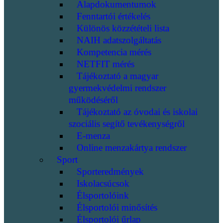
Alapdokumentumok
Fenntartói értékelés
Különös közzétételi lista
NAIH adatszolgáltatás
Kompetencia mérés
NETFIT mérés
Tájékoztató a magyar
gyermekvédelmi rendszer
működéséről
Tájékoztató az óvodai és iskolai
szociális segítő tevékenységről
E-menza
Online menzakártya rendszer
Sport
Sporteredmények
Iskolacsúcsok
Élsportolóink
Élsportolói minősítés
Élsportolói űrlap