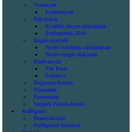
Versenyek
Eredmények
Pályázatok
Korábbi elnyert pályázatok
Értékmentés 2016
Idegen nyelvek
Nyelvi kérdések iskolánkban
Nyelvvizsgás diákjaink
Kiadványok
Piár Futár
Évkönyv
Dugonics András
Díjazottak
Partnereink
Szegedi Piarista Iskola
Kollégium
Bemutatkozás
Kollégiumi házirend