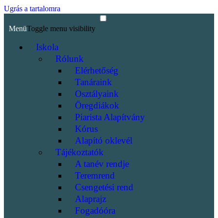
Ugrás a tartalomra
Menü
Toggle menu visibility
Iskola
Rólunk
Elérhetőség
Tanáraink
Osztályaink
Öregdiákok
Piarista Alapítvány
Kórus
Alapító oklevél
Tájékoztatók
A tanév rendje
Teremrend
Csengetési rend
Alaprajz
Fogadóóra