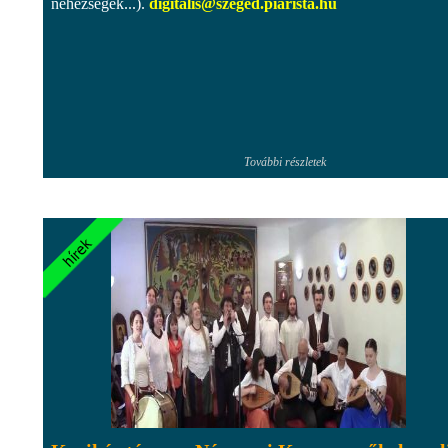
nehézségek...).
digitalis@szeged.piarista.hu
További részletek