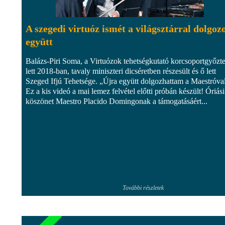
A szegedi virtuóz ismét a világsztárral dolgoz
együtt
Balázs-Piri Soma, a Virtuózok tehetségkutató korcsoportgyőzt
lett 2018-ban, tavaly miniszteri dicséretben részesült és ő lett
Szeged Ifjú Tehetsége. „Újra együtt dolgozhattam a Maestróva
Ez a kis videó a mai lemez felvétel előtti próbán készült! Óriási
köszönet Maestro Placido Domingonak a támogatásáért...
További részletek