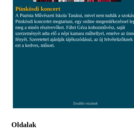
Pünkösdi koncert
A Piarista Művészeti Iskola Tanárai, mivel nem tudták a szoká
Pünkösdi koncertet megtartani, egy online megemlékezéssel le
meg a misén résztvevőket. Fábri Géza kobozművész, saját
szerzeményét adta elő a népi kamara műhellyel, emelve az ünn
fényét. Szeretettel ajánlják tájékozódásul, az új felvételizőknek 
ezt a kedves, műsort.
További részletek
Oldalak