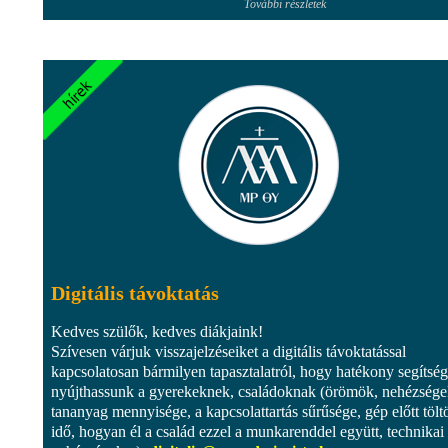
További részletek
Digitális távoktatás
Kedves szülők, kedves diákjaink!
Szívesen várjuk visszajelzéseiket a digitális távoktatással
kapcsolatosan bármilyen tapasztalatról, hogy hatékony segítség
nyújthassunk a gyerekeknek, családoknak (örömök, nehézsége
tananyag mennyisége, a kapcsolattartás sűrűsége, gép előtt töltö
idő, hogyan él a család ezzel a munkarenddel együtt, technikai