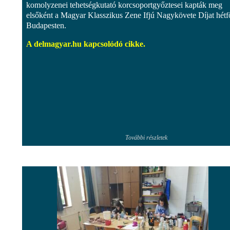
komolyzenei tehetségkutató korcsoportgyőztesei kapták meg
elsőként a Magyar Klasszikus Zene Ifjú Nagykövete Díjat hétf
Budapesten.
A delmagyar.hu kapcsolódó cikke.
További részletek