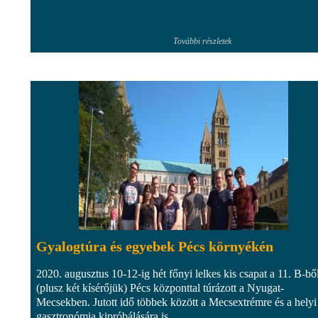
További részletek
Gyalogtúra és egyebek Pécs környékén
2020. augusztus 10-12-ig hét főnyi lelkes kis csapat a 11. B-bő
(plusz két kísérőjük) Pécs központtal túrázott a Nyugat-
Mecsekben. Jutott idő többek között a Mecsextrémre és a helyi
gasztronómia kipróbálására is.