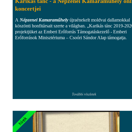
Karikás tánc - a Népzenei Kamaraműhely onl
koncertjei
A
Népzenei Kamaraműhely
újraénekelt moldvai dallamokkal
köszönti honfitársait szerte a világban. „Karikás tánc 2019-202
projektjüket az Emberi Erőforrás Támogatáskezelő - Emberi
Erőforrások Minisztériuma – Csoóri Sándor Alap támogatja.
További részletek