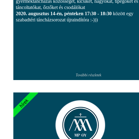
gyermektáncházas közösséget, kicsiket, nagyokat, tipegőket és
táncoltatókat, őrzőket és csodálókat
2020. augusztus 14-én, pénteken 17:30 - 18:30
között egy
szabadtéri táncházsorozat újraindítóra :-)))
További részletek