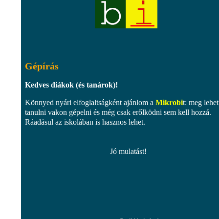
Gépírás
Kedves diákok (és tanárok)!
Könnyed nyári elfoglaltságként ajánlom a
Mikrobi
t: meg lehet
tanulni vakon gépelni és még csak erőlködni sem kell hozzá.
Ráadásul az iskolában is hasznos lehet.
Jó mulatást!