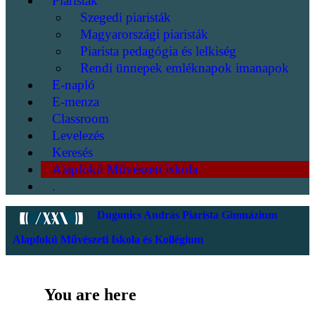
Piaristák
Szegedi piaristák
Magyarországi piaristák
Piarista pedagógia és lelkiség
Rendi ünnepek emléknapok imanapok
E-napló
E-menza
Classroom
Levelezés
Keresés
Alapfokú Művészeti Iskola
.
Dugonics András Piarista Gimnázium
Alapfokú Művészeti Iskola és Kollégium
You are here