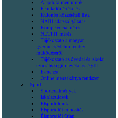
Alapdokumentumok
Fenntartói értékelés
Különös közzétételi lista
NAIH adatszolgáltatás
Kompetencia mérés
NETFIT mérés
Tájékoztató a magyar
gyermekvédelmi rendszer
működéséről
Tájékoztató az óvodai és iskolai
szociális segítő tevékenységről
E-menza
Online menzakártya rendszer
Sport
Sporteredmények
Iskolacsúcsok
Élsportolóink
Élsportolói minősítés
Élsportolói űrlap