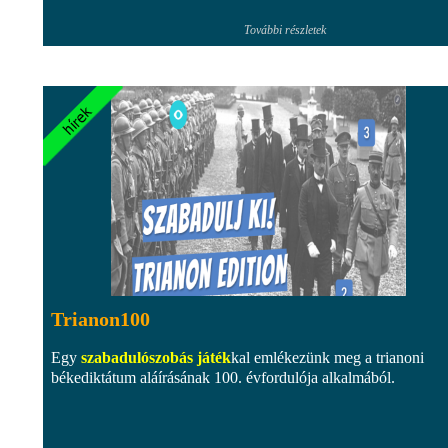
További részletek
Trianon100
Egy
szabadulószobás játék
kal emlékezünk meg a trianoni
békediktátum aláírásának 100. évfordulója alkalmából.