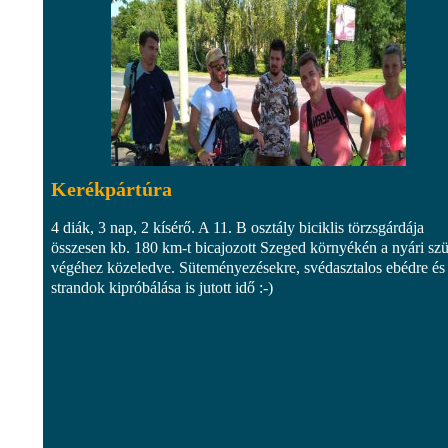
Kerékpártúra
4 diák, 3 nap, 2 kísérő. A 11. B osztály biciklis törzsgárdája
összesen kb. 180 km-t bicajozott Szeged környékén a nyári sz
végéhez közeledve. Süteményezésekre, svédasztalos ebédre és
strandok kipróbálása is jutott idő :-)