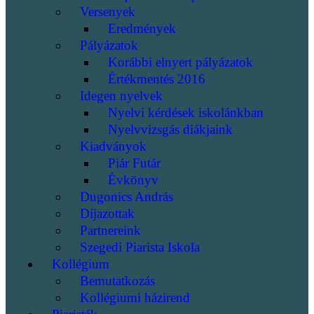
Versenyek
Eredmények
Pályázatok
Korábbi elnyert pályázatok
Értékmentés 2016
Idegen nyelvek
Nyelvi kérdések iskolánkban
Nyelvvizsgás diákjaink
Kiadványok
Piár Futár
Évkönyv
Dugonics András
Díjazottak
Partnereink
Szegedi Piarista Iskola
Kollégium
Bemutatkozás
Kollégiumi házirend