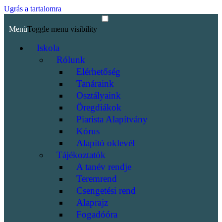
Ugrás a tartalomra
Menü
Toggle menu visibility
Iskola
Rólunk
Elérhetőség
Tanáraink
Osztályaink
Öregdiákok
Piarista Alapítvány
Kórus
Alapító oklevél
Tájékoztatók
A tanév rendje
Teremrend
Csengetési rend
Alaprajz
Fogadóóra