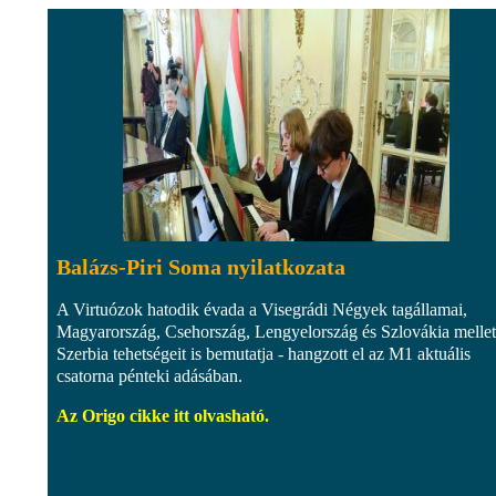
Balázs-Piri Soma nyilatkozata
A Virtuózok hatodik évada a Visegrádi Négyek tagállamai,
Magyarország, Csehország, Lengyelország és Szlovákia mellet
Szerbia tehetségeit is bemutatja - hangzott el az M1 aktuális
csatorna pénteki adásában.
Az Origo cikke itt olvasható.