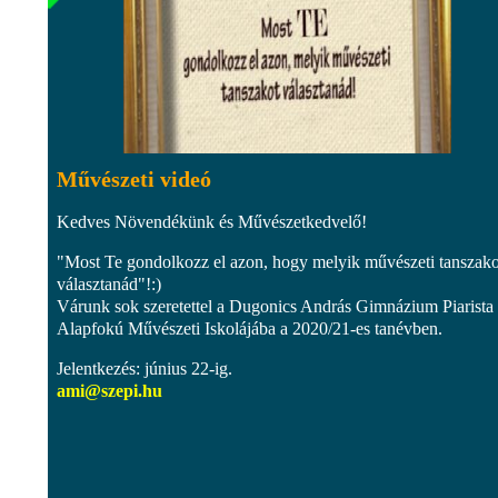
Művészeti videó
Kedves Növendékünk és Művészetkedvelő!
"Most Te gondolkozz el azon, hogy melyik művészeti tanszako
választanád"!:)
Várunk sok szeretettel a Dugonics András Gimnázium Piarista
Alapfokú Művészeti Iskolájába a 2020/21-es tanévben.
Jelentkezés: június 22-ig.
ami@szepi.hu