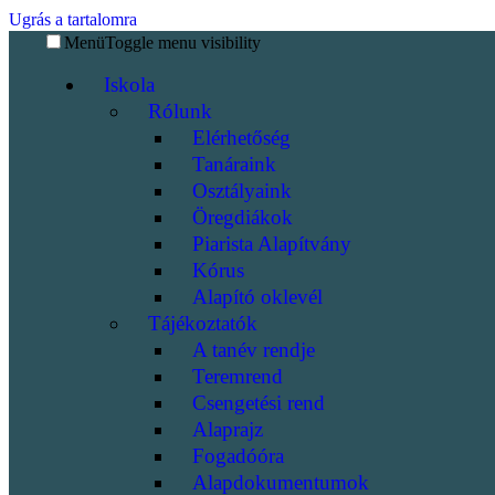
Ugrás a tartalomra
Menü
Toggle menu visibility
Iskola
Rólunk
Elérhetőség
Tanáraink
Osztályaink
Öregdiákok
Piarista Alapítvány
Kórus
Alapító oklevél
Tájékoztatók
A tanév rendje
Teremrend
Csengetési rend
Alaprajz
Fogadóóra
Alapdokumentumok