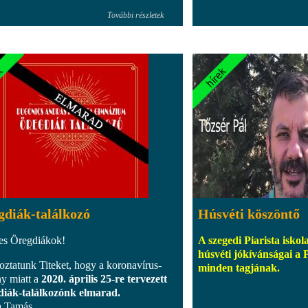
További részletek
gdiák-találkozó
Húsvéti köszöntő
s Öregdiákok!
A szegedi Piarista iskol
húsvéti jókívánságai a 
oztatunk Titeket, hogy a koronavírus-
minden tagjának.
ny miatt a
2020. április 25-re tervezett
iák-találkozónk elmarad.
a Tamás