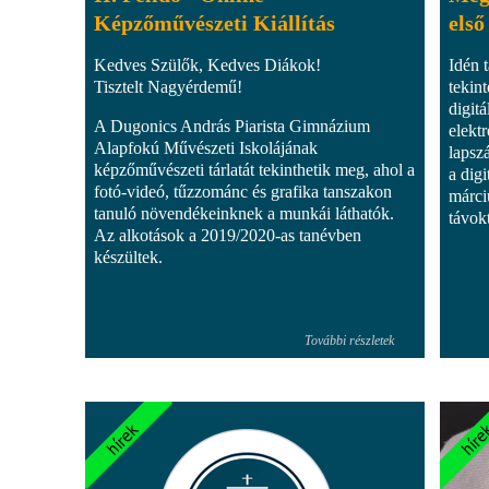
Képzőművészeti Kiállítás
első
Kedves Szülők, Kedves Diákok!
Idén 
Tisztelt Nagyérdemű!
tekin
digit
A Dugonics András Piarista Gimnázium
elektr
Alapfokú Művészeti Iskolájának
lapsz
képzőművészeti tárlatát tekinthetik meg, ahol a
a digi
fotó-videó, tűzzománc és grafika tanszakon
márci
tanuló növendékeinknek a munkái láthatók.
távokt
Az alkotások a 2019/2020-as tanévben
készültek.
További részletek