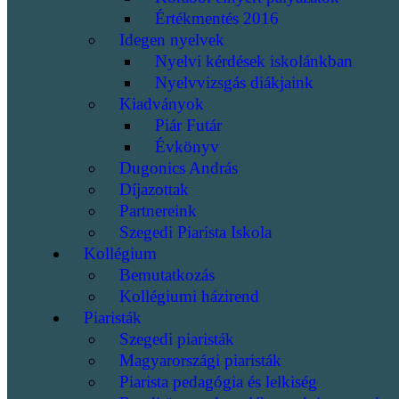
Értékmentés 2016
Idegen nyelvek
Nyelvi kérdések iskolánkban
Nyelvvizsgás diákjaink
Kiadványok
Piár Futár
Évkönyv
Dugonics András
Díjazottak
Partnereink
Szegedi Piarista Iskola
Kollégium
Bemutatkozás
Kollégiumi házirend
Piaristák
Szegedi piaristák
Magyarországi piaristák
Piarista pedagógia és lelkiség