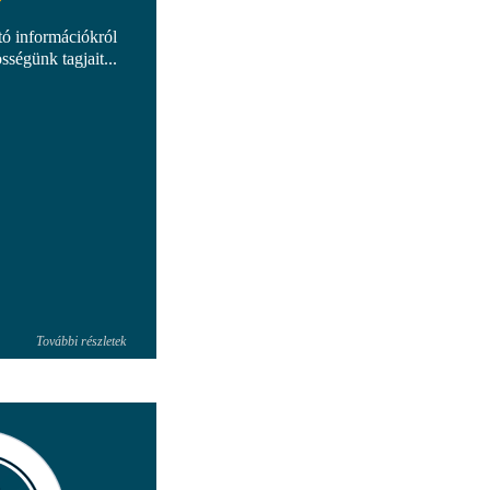
tó információkról
sségünk tagjait...
További részletek