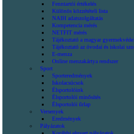
Fenntartói értékelés
Különös közzétételi lista
NAIH adatszolgáltatás
Kompetencia mérés
NETFIT mérés
Tájékoztató a magyar gyermekvéde
Tájékoztató az óvodai és iskolai szo
E-menza
Online menzakártya rendszer
Sport
Sporteredmények
Iskolacsúcsok
Élsportolóink
Élsportolói minősítés
Élsportolói űrlap
Versenyek
Eredmények
Pályázatok
Korábbi elnyert pályázatok