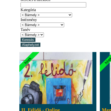
Kategória
Intézmény
Tanév
II. Félidő - Online
Megj