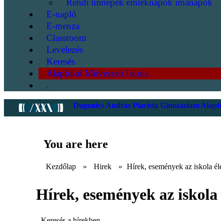
Rendi ünnepek emléknapok imanapok
E-napló
E-menza
Classroom
Levelezés
Keresés
Alapfokú Művészeti Iskola
.
Dugonics András Piarista Gimnázium Alapfo
You are here
Kezdőlap
»
Hirek
»
Hírek, események az iskola él
Hírek, események az iskola 
Keresés a hírekben