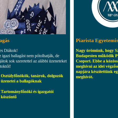
agás
Piarista Egyetemi
es Diákok!
Nagy örömünk, hogy Sz
z igazi ballagást nem pótolhatják, de
Budapesten működik Pi
játok sok szeretettel az alábbi üzeneteket
Csoport. Ebbe a közöss
toktól!
meghívni az idei végzős
napjára készítettünk eg
Osztályfőnökök, tanárok, dolgozók
meghívót.
üzenetei a ballagóknak
Tartományfőnöki és igazgatói
köszöntő