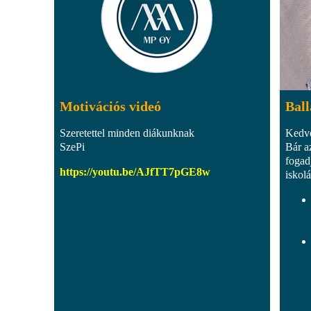
Motivációs videó
Ball
Szeretettel minden diákunknak
Kedv
SzePi
Bár a
fogad
https://youtu.be/AJfTT7pGE8w
iskolá