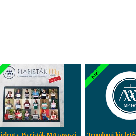
elent a Piaristák MA tavaszi,
Templomi hirdeté