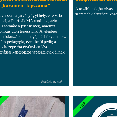
 „karantén- lapszáma"
A tovább mögött olvasha
szeretnénk értesíteni közö
tavasszal, a járványügyi helyzetre való
tettel, a Piaristák MA rendi magazin
ális formában jelenik meg, amelyet
onikus úton terjesztünk. A jelenlegi
ám fókuszában a megújulási folyamatok,
tális pedagógia, ezen belül pedig a
us közepe óta érvényben lévő
atással kapcsolatos tapasztalatok állnak.
További részletek