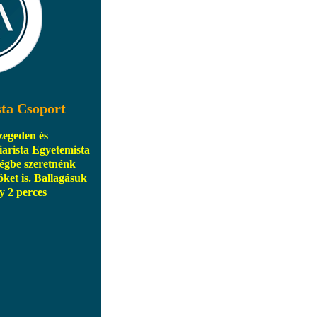
sta Csoport
egeden és
arista Egyetemista
égbe szeretnénk
öket is. Ballagásuk
y 2 perces