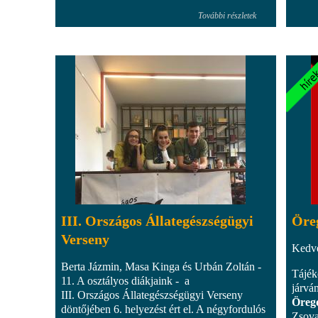
További részletek
III. Országos Állategészségügyi
Öre
Verseny
Kedve
Berta Jázmin, Masa Kinga és Urbán Zoltán -
Tájék
11. A osztályos diákjaink - a
járvá
III. Országos Állategészségügyi Verseny
Öregd
döntőjében 6. helyezést ért el. A négyfordulós
Zsov