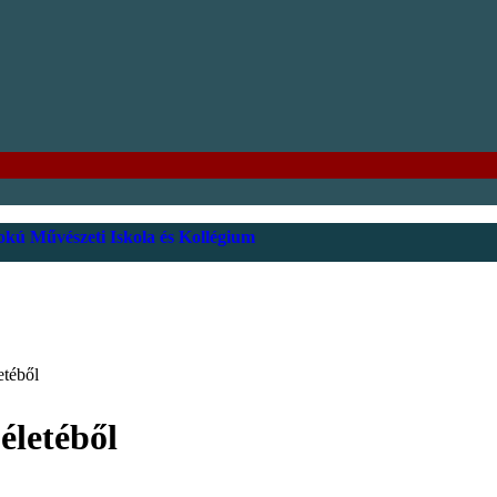
kú Művészeti Iskola és Kollégium
etéből
életéből