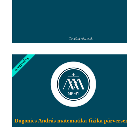
További részletek
Dugonics András matematika-fizika párverse