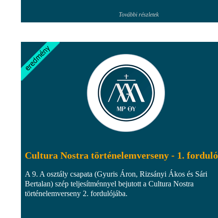
További részletek
Cultura Nostra történelemverseny - 1. forduló
A 9. A osztály csapata (Gyuris Áron, Rizsányi Ákos és Sári
Bertalan) szép teljesítménnyel bejutott a Cultura Nostra
történelemverseny 2. fordulójába.