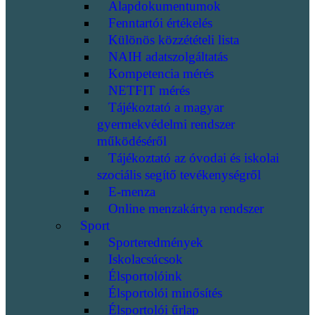
Alapdokumentumok
Fenntartói értékelés
Különös közzétételi lista
NAIH adatszolgáltatás
Kompetencia mérés
NETFIT mérés
Tájékoztató a magyar
gyermekvédelmi rendszer
működéséről
Tájékoztató az óvodai és iskolai
szociális segítő tevékenységről
E-menza
Online menzakártya rendszer
Sport
Sporteredmények
Iskolacsúcsok
Élsportolóink
Élsportolói minősítés
Élsportolói űrlap