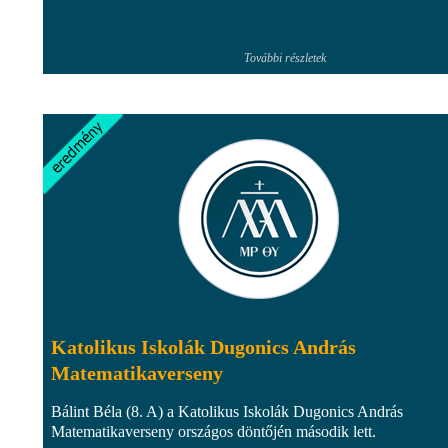
További részletek
Katolikus Iskolák Dugonics András
Matematikaverseny
Bálint Béla (8. A) a Katolikus Iskolák Dugonics András
Matematikaverseny országos döntőjén második lett.