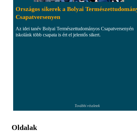
Országos sikerek a Bolyai Természettudomán
Csapatversenyen
Az idei tanév Bolyai Természettudományos Csapatversenyén
iskolánk több csapata is ért el jelentős sikert.
További részletek
Oldalak