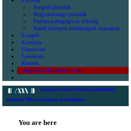
Piaristák
Szegedi piaristák
Magyarországi piaristák
Piarista pedagógia és lelkiség
Rendi ünnepek emléknapok imanapok
E-napló
E-menza
Classroom
Levelezés
Keresés
Alapfokú Művészeti Iskola
.
Dugonics András Piarista Gimnázium
Alapfokú Művészeti Iskola és Kollégium
You are here