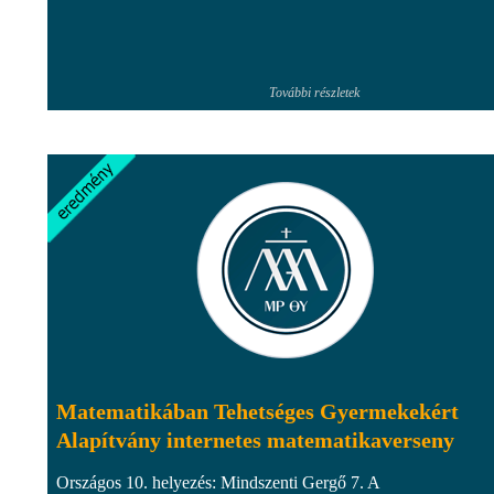
További részletek
Matematikában Tehetséges Gyermekekért
Alapítvány internetes matematikaverseny
Országos 10. helyezés: Mindszenti Gergő 7. A