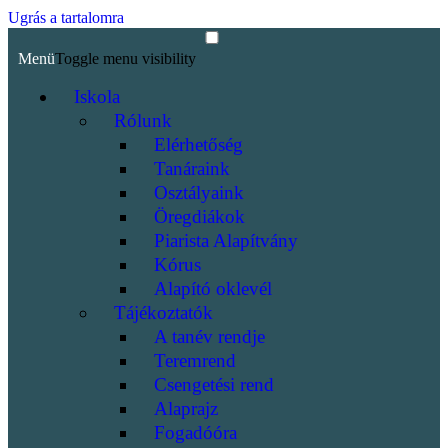
Ugrás a tartalomra
Menü
Toggle menu visibility
Iskola
Rólunk
Elérhetőség
Tanáraink
Osztályaink
Öregdiákok
Piarista Alapítvány
Kórus
Alapító oklevél
Tájékoztatók
A tanév rendje
Teremrend
Csengetési rend
Alaprajz
Fogadóóra