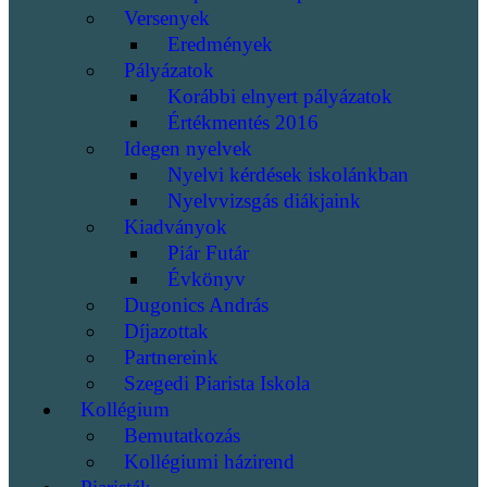
Versenyek
Eredmények
Pályázatok
Korábbi elnyert pályázatok
Értékmentés 2016
Idegen nyelvek
Nyelvi kérdések iskolánkban
Nyelvvizsgás diákjaink
Kiadványok
Piár Futár
Évkönyv
Dugonics András
Díjazottak
Partnereink
Szegedi Piarista Iskola
Kollégium
Bemutatkozás
Kollégiumi házirend