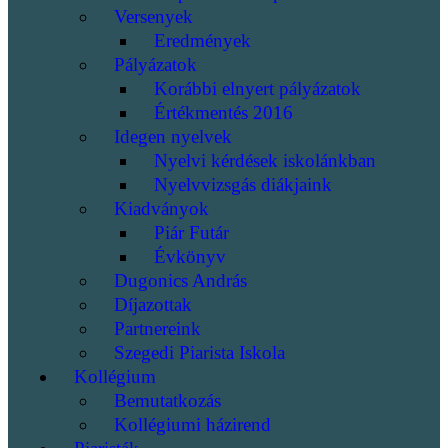
Versenyek
Eredmények
Pályázatok
Korábbi elnyert pályázatok
Értékmentés 2016
Idegen nyelvek
Nyelvi kérdések iskolánkban
Nyelvvizsgás diákjaink
Kiadványok
Piár Futár
Évkönyv
Dugonics András
Díjazottak
Partnereink
Szegedi Piarista Iskola
Kollégium
Bemutatkozás
Kollégiumi házirend