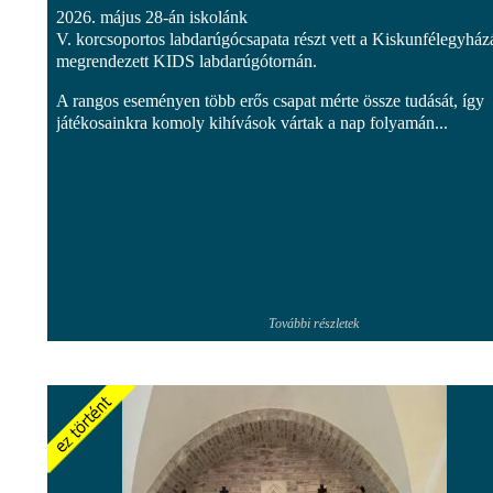
2026. május 28-án iskolánk
V. korcsoportos labdarúgócsapata részt vett a Kiskunfélegyház
megrendezett KIDS labdarúgótornán.
A rangos eseményen több erős csapat mérte össze tudását, így
játékosainkra komoly kihívások vártak a nap folyamán...
További részletek