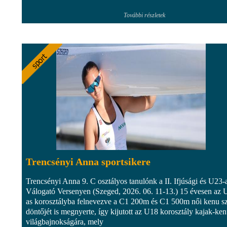
További részletek
Trencsényi Anna sportsikere
Trencsényi Anna 9. C osztályos tanulónk a II. Ifjúsági és U23-
Válogató Versenyen (Szeged, 2026. 06. 11-13.) 15 évesen az 
as korosztályba felnevezve a C1 200m és C1 500m női kenu 
döntőjét is megnyerte, így kijutott az U18 korosztály kajak-ke
világbajnokságára, mely