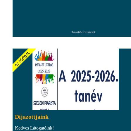
További részletek
Díjazottjaink
Kedves Látogatóink!