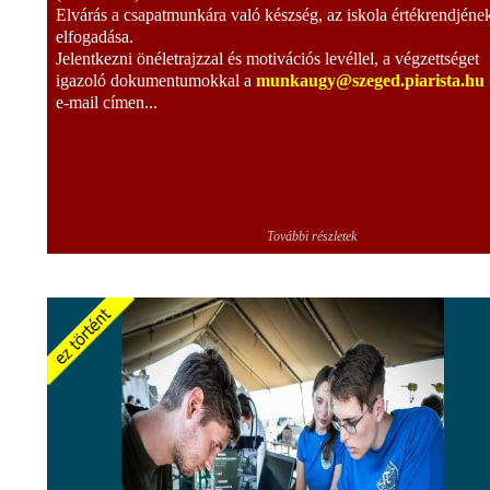
Elvárás a csapatmunkára való készség, az iskola értékrendjéne
elfogadása.
Jelentkezni önéletrajzzal és motivációs levéllel, a végzettséget
igazoló dokumentumokkal a
munkaugy@szeged.piarista.hu
e-mail címen...
További részletek