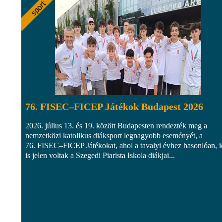
76. FISEC–FICEP Játékok Budapest 2026
2026. július 13. és 19. között Budapesten rendezték meg a
nemzetközi katolikus diáksport legnagyobb eseményét, a
76. FISEC–FICEP Játékokat, ahol a tavalyi évhez hasonlóan, 
is jelen voltak a Szegedi Piarista Iskola diákjai...