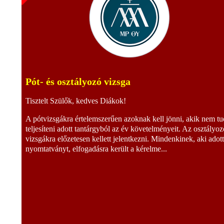
Pót- és osztályozó vizsga
Tisztelt Szülők, kedves Diákok!
A pótvizsgákra értelemszerűen azoknak kell jönni, akik nem tu
teljesíteni adott tantárgyból az év követelményeit. Az osztályoz
vizsgákra előzetesen kellett jelentkezni. Mindenkinek, aki adot
nyomtatványt, elfogadásra került a kérelme...