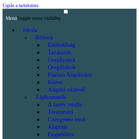
Ugrás a tartalomra
Menü
Toggle menu visibility
Iskola
Rólunk
Elérhetőség
Tanáraink
Osztályaink
Öregdiákok
Piarista Alapítvány
Kórus
Alapító oklevél
Tájékoztatók
A tanév rendje
Teremrend
Csengetési rend
Alaprajz
Fogadóóra