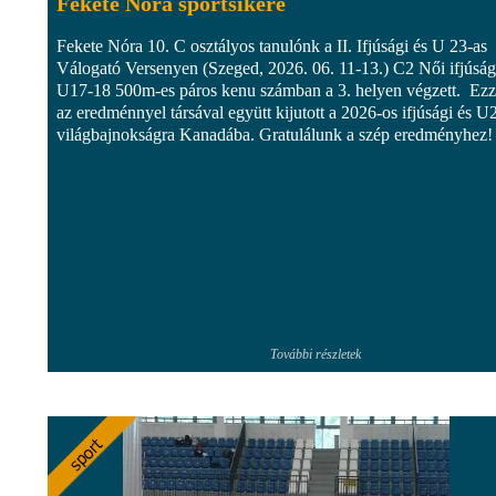
Fekete Nóra sportsikere
Fekete Nóra 10. C osztályos tanulónk a II. Ifjúsági és U 23-as
Válogató Versenyen (Szeged, 2026. 06. 11-13.) C2 Női ifjúság
U17-18 500m-es páros kenu számban a 3. helyen végzett. Ezz
az eredménnyel társával együtt kijutott a 2026-os ifjúsági és U
világbajnokságra Kanadába. Gratulálunk a szép eredményhez!
További részletek