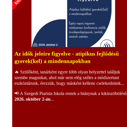
Az idők jeleire figyelve - atipikus fejlődésű
gyerek(kel) a mindennapokban
🔥 Szülőként, tanárként egyre több olyan helyzettel találjuk
szembe magunkat, ahol már nem elég széles a módszertani
eszköztárunk, érezzük, hogy másként kellene cselekednünk...
📢 A Szegedi Piarista Iskola ennek a hiánynak a kiküszöbölésé
2026. október 2-án
...