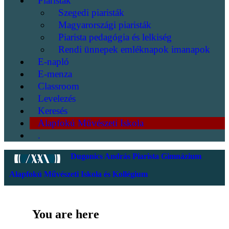
Piaristák
Szegedi piaristák
Magyarországi piaristák
Piarista pedagógia és lelkiség
Rendi ünnepek emléknapok imanapok
E-napló
E-menza
Classroom
Levelezés
Keresés
Alapfokú Művészeti Iskola
.
Dugonics András Piarista Gimnázium
Alapfokú Művészeti Iskola és Kollégium
You are here