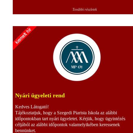
További részletek
Nyári ügyeleti rend
Kedves Látogató!
Tájékoztatjuk, hogy a Szegedi Piarista Iskola az alábbi
időpontokban tart nyári ügyeletet. Kérjük, hogy ügyintézés
céljából az alábbi időpontok valamelyikében keressenek
bennünket.