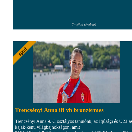
További részletek
Trencsényi Anna ifi vb bronzérmes
Trencsényi Anna 9. C osztályos tanulónk, az Ifjúsági és U23-a
kajak-kenu világbajnokságon, amit