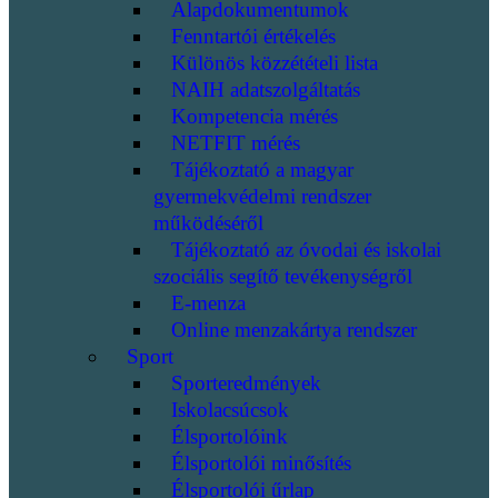
Alapdokumentumok
Fenntartói értékelés
Különös közzétételi lista
NAIH adatszolgáltatás
Kompetencia mérés
NETFIT mérés
Tájékoztató a magyar
gyermekvédelmi rendszer
működéséről
Tájékoztató az óvodai és iskolai
szociális segítő tevékenységről
E-menza
Online menzakártya rendszer
Sport
Sporteredmények
Iskolacsúcsok
Élsportolóink
Élsportolói minősítés
Élsportolói űrlap