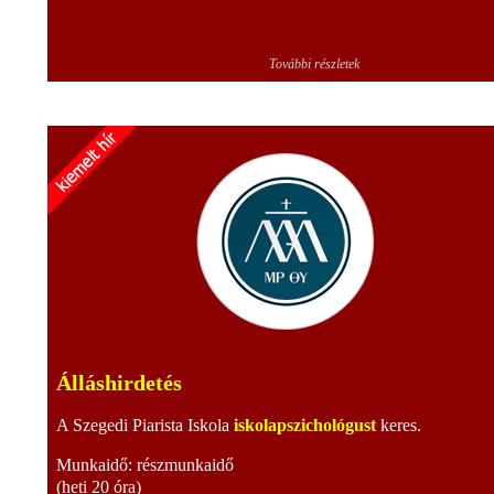
További részletek
Álláshirdetés
A Szegedi Piarista Iskola
iskolapszichológust
keres.
Munkaidő: részmunkaidő
(heti 20 óra)