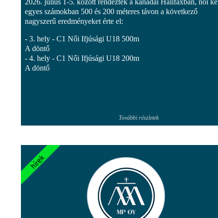
2026. július 1-5. között rendeztek a kanadai Halifaxban, női k
egyes számokban 500 és 200 méteres távon a következő
nagyszerű eredményeket érte el:
- 3. hely - C1 Női Ifjúsági U18 500m
A döntő
- 4. hely - C1 Női Ifjúsági U18 200m
A döntő
További részletek