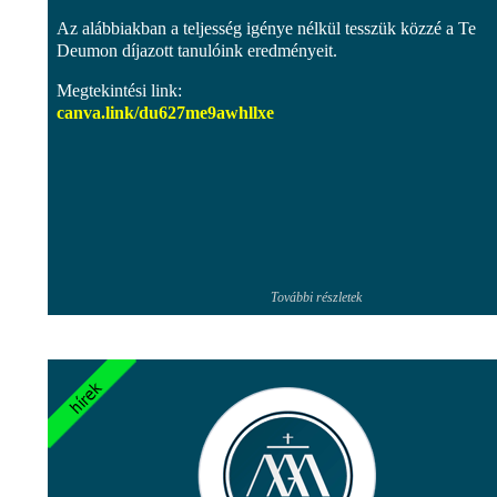
Az alábbiakban a teljesség igénye nélkül tesszük közzé a Te
Deumon díjazott tanulóink eredményeit.
Megtekintési link:
canva.link/
du627me9awhllxe
További részletek